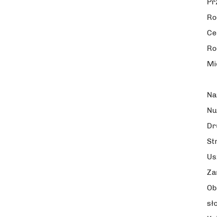
Pr
Ro
Ce
Ro
Mi
Na
Nu
Dr
St
Us
Za
Ob
sł