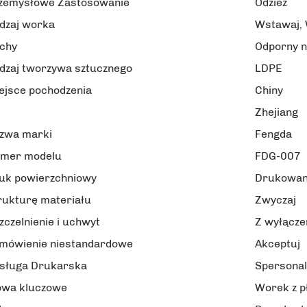
zemysłowe Zastosowanie
Odzież
dzaj worka
Wstawaj,
chy
Odporny n
dzaj tworzywa sztucznego
LDPE
ejsce pochodzenia
Chiny
Zhejiang
zwa marki
Fengda
mer modelu
FDG-007
uk powierzchniowy
Drukowan
rukturę materiału
Zwyczaj
zczelnienie i uchwyt
Z wyłącz
mówienie niestandardowe
Akceptuj
sługa Drukarska
Spersona
owa kluczowe
Worek z 