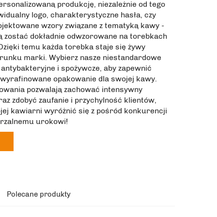
rsonalizowaną produkcję, niezależnie od tego
ywidualny logo, charakterystyczne hasła, czy
ojektowane wzory związane z tematyką kawy -
ą zostać dokładnie odwzorowane na torebkach
Dzięki temu każda torebka staje się żywy
runku marki. Wybierz nasze niestandardowe
 antybakteryjne i spożywcze, aby zapewnić
i wyrafinowane opakowanie dla swojej kawy.
kowania pozwalają zachować intensywny
az zdobyć zaufanie i przychylność klientów,
ej kawiarni wyróżnić się z pośród konkurencji
arzalnemu urokowi!
Polecane produkty