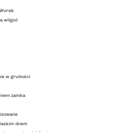
 Worek.
a wilgoć
ie w grubości
eniem zamka
lizowane
płaskim dnem