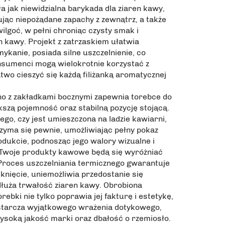
a jak niewidzialna barykada dla ziaren kawy,
ując niepożądane zapachy z zewnątrz, a także
 wilgoć, w pełni chroniąc czysty smak i
n kawy. Projekt z zatrzaskiem ułatwia
mykanie, posiada silne uszczelnienie, co
nsumenci mogą wielokrotnie korzystać z
two cieszyć się każdą filiżanką aromatycznej
 z zakładkami bocznymi zapewnia torebce do
szą pojemność oraz stabilną pozycję stojącą.
tego, czy jest umieszczona na ladzie kawiarni,
rzyma się pewnie, umożliwiając pełny pokaz
odukcie, podnosząc jego walory wizualne i
 Twoje produkty kawowe będą się wyróżniać
Proces uszczelniania termicznego gwarantuje
knięcie, uniemożliwia przedostanie się
dłuża trwałość ziaren kawy. Obrobiona
rebki nie tylko poprawia jej fakturę i estetykę,
starcza wyjątkowego wrażenia dotykowego,
ysoką jakość marki oraz dbałość o rzemiosło.