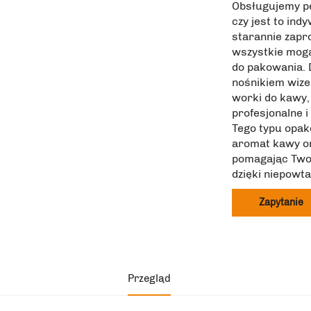
Obsługujemy pe
czy jest to ind
starannie zapr
wszystkie mog
do pakowania. 
nośnikiem wize
worki do kawy,
profesjonalne 
Tego typu opa
aromat kawy or
pomagając Twoj
dzięki niepowt
Zapytanie
Przegląd