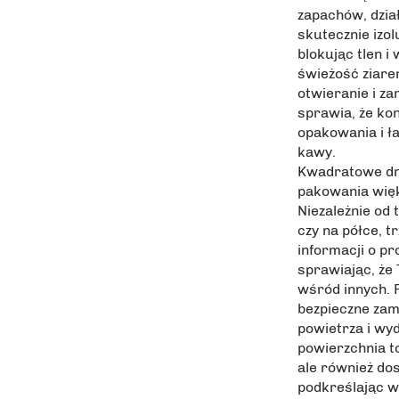
zapachów, dział
skutecznie izol
blokując tlen i
świeżość ziare
otwieranie i za
sprawia, że ko
opakowania i ła
kawy.
Kwadratowe dno
pakowania więk
Niezależnie od 
czy na półce, t
informacji o pr
sprawiając, że
wśród innych. 
bezpieczne zam
powietrza i wy
powierzchnia to
ale również do
podkreślając w