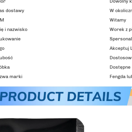
lor
Dowolny k
as dostawy
W okolicz
EM
Witamy
ię i nazwisko
Worek z 
ukowanie
Spersona
go
Akceptuj 
ubość
Dostosow
óbka
Dostępne
zwa marki
Fengda lu