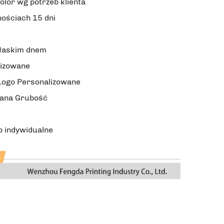
olor wg potrzeb klienta
nościach 15 dni
płaskim dnem
lizowane
Logo Personalizowane
ana Grubość
b indywidualne