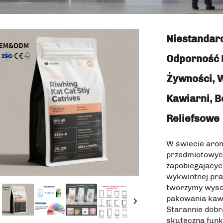
Niestandar
Odporność 
Żywności, W
Kawiarni, 
Reliefsowe
W świecie aro
przedmiotowyc
zapobiegającyc
wykwintnej pra
tworzymy wysok
pakowania kawy
Starannie dobr
skuteczną funk