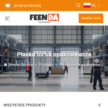
PL
[email protected]
ZAMÓW CENĘ
Płaska torba opakowawcza
Strona Główna
>
Produkty
>
Płaska torba opakowawcza
WSZYSTKIE PRODUKTY