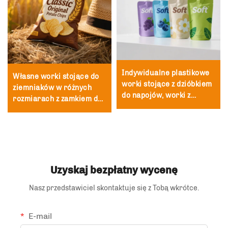
Indywidualne plastikowe
Własne worki stojące do
worki stojące z dzióbkiem
ziemniaków w różnych
do napojów, worki z
rozmiarach z zamkiem do
dzióbkiem do cieczy z
opakowań przekąsek
uszczelnieniem
odpornych na wilgoć z
termicznym do soku,
folii CPP
używane do mleka
Uzyskaj bezpłatny wycenę
Nasz przedstawiciel skontaktuje się z Tobą wkrótce.
E-mail