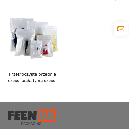
Przezroczysta przednia
część, biała tylna część,
wielokrotnego użytku
worek z zamkiem
błyskawicznym i otworami
do zawieszania