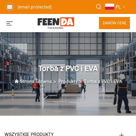
PL
[email protected]
ZAMÓW CENĘ
Torba z PVC i EVA
Strona Główna
>
Produkty
>
Torba z PVC i EVA
WSZYSTKIE PRODUKTY