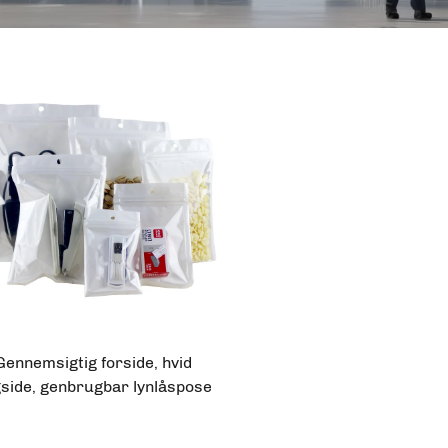
Gennemsigtig forside, hvid
side, genbrugbar lynlåspose
med hængehuller