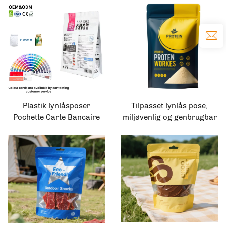
og chips
Plastik lynlåsposer
Tilpasset lynlås pose,
Pochette Carte Bancaire
miljøvenlig og genbrugbar
emballage Mattelakket
polyethylen
Mylar små flade
mademballagepose,
nedbrydelige
pulveremballage
detailhandelsposer
skræddersyede
plastikhænder