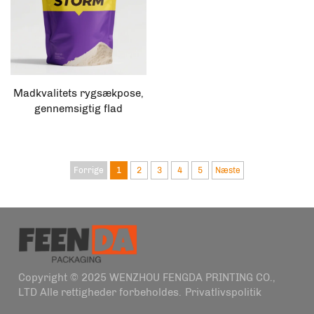
Madkvalitets rygsækpose,
gennemsigtig flad
bundemballage,
selvstændig benplastik
gennemsigtig pose
Forrige
1
2
3
4
5
Næste
Copyright © 2025 WENZHOU FENGDA PRINTING CO.,
LTD Alle rettigheder forbeholdes.
Privatlivspolitik