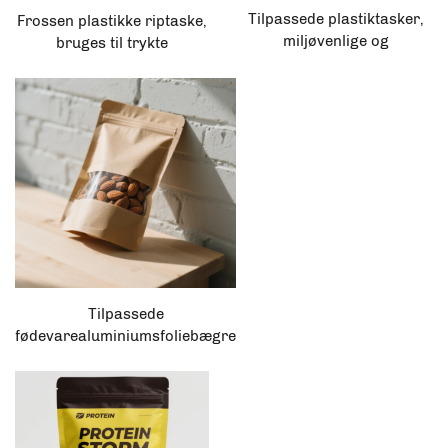
Tilpassede plastiktasker,
Frossen plastikke riptaske,
miljøvenlige og
bruges til trykte
genbrugbare lynlåsposer
plastiktasker til frossen
af OPP til detailhandel,
skaldyr, frosset
store folie T-shirts med
mad/kylling/frugt/grønt
logoer, butik, sort
emballage
selvforseglende spidspose
Tilpassede
fødevarealuminiumsfoliebægre
og snacks-emballageposer