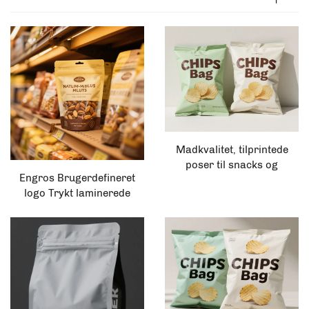
Madkvalitet, tilprintede
poser til snacks og
Engros Brugerdefineret
kartoffelchips, pudeposer i
logo Trykt laminerede
plastik
tørrede frugt snacks
poser, Pet genbrugelige
plastik fødevareemballage,
Tørret frugt pet food