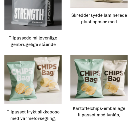
Skreddersyede laminerede
plasticposer med
bagsvejsning til snacks,
puffed food, popcorn,
Tilpassede miljøvenlige
kartoffelchips, knaprende
genbrugelige stående
emballagepose
lynlåsposer, hvide og
brune, til emballage af
tørret frugt, hvide og brune
tilpassede plastikposer
Kartoffelchips-emballage
Tilpasset trykt slikkepose
tilpasset med lynlås,
med varmeforsegling,
stående standert i
popcorn og kartoffelchips
aluminiumsfolie til snacks
pose med revnebånd