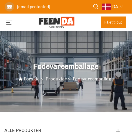
DA
[email protected]
Få et tilbud
Fødevareemballage
Forside
>
Produkter
>
Fødevareemballage
ALLE PRODUKTER