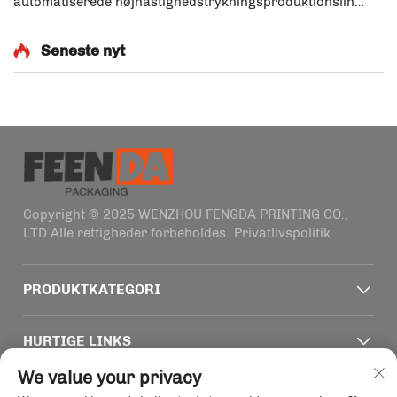
automatiserede højhastighedstrykningsproduktionslinje
succesfuld idrifttagelse af vores flagprojectsatsning –
Smart Green Manufacturing Base – et benchmark-
Seneste nyt
initiativ inden for den fleksible emballageindustri...
Copyright © 2025 WENZHOU FENGDA PRINTING CO.,
LTD Alle rettigheder forbeholdes.
Privatlivspolitik
PRODUKTKATEGORI
HURTIGE LINKS
We value your privacy
KONTAKTOPLYSNINGER