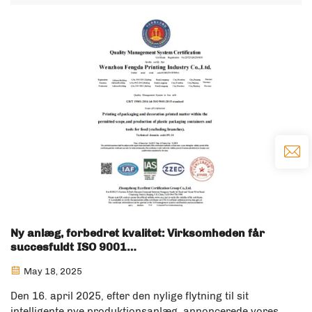
Jerry, leder af International Business Division, modtog de
besøgende kunder og førte dybdegående drøftelser om
produktionsprocesser...
Ny anlæg, forbedret kvalitet: Virksomheden får
succesfuldt ISO 9001
Kvalitetsstyringssystemcertifikat
May 18, 2025
Den 16. april 2025, efter den nylige flytning til sit
intelligente nye produktionsanlæg, annoncerede vores