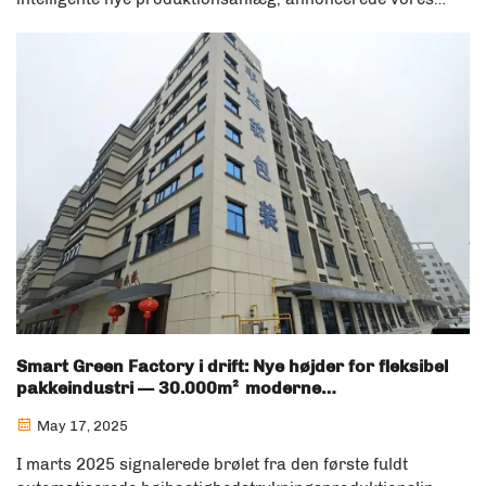
selskab succesfuld certificering til ISO 9001:2015
Kvalitetsledessystem efter en streng audit af et
akkrediteret ISO-certificeringsorgan ...
Smart Green Factory i drift: Nye højder for fleksibel
pakkeindustri — 30.000m² moderne
produktionsskab officielt åbnet
May 17, 2025
I marts 2025 signalerede brølet fra den første fuldt