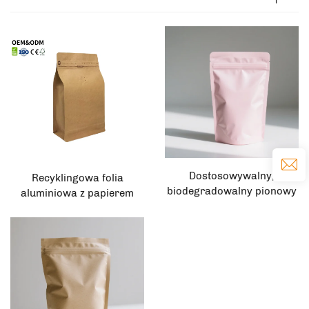
Dostosowywalny,
Recyklingowa folia
biodegradowalny pionowy
aluminiowa z papierem
worek recyklingowy do
kraftowym z 8-stronnym
opakowywania suchej
uszczelnieniem i zaworem
żywności, ziół i przypraw z
do przechowywania kawy i
suwakiem zamykającym
herbaty
film poliestrowy