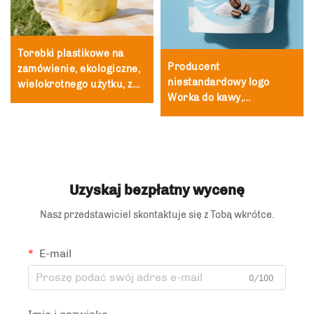
Torebki plastikowe na
Producent
zamówienie, ekologiczne,
niestandardowy logo
wielokrotnego użytku, z
Worka do kawy,
zamkiem błyskawicznym,
Płaskodennego worka do
OPP, do sprzedaży
ziaren kawy z zaworkiem,
detalicznej, duże,
Opakowanie proszków
aluminiowane, z
herbaty
logotypami koszulek,
butikowe, czarne,
Uzyskaj bezpłatny wycenę
samozamykające się,
koronkowe torebki
Nasz przedstawiciel skontaktuje się z Tobą wkrótce.
E-mail
0/100