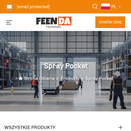
PL
[email protected]
ZAMÓW CENĘ
Spray Pocket
Strona Główna
>
Produkty
>
Spray Pocket
WSZYSTKIE PRODUKTY