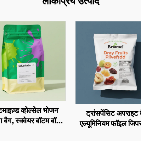
लोकप्रिय उत्पाद
माइज़्ड व्होल्सेल भोजन
ट्रांसपेंसिट अपराइट 
ग बैग, स्क्वेयर बॉटम बॉक्स
एल्यूमिनियम फॉइल जिप
वैल्व प्रिंटिंग, कॉफ़ी बीन
बैग, कोकोनट फ्लेक्स औ