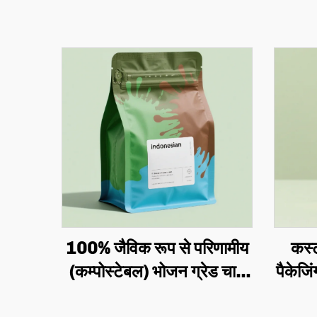
कस्ट
100% जैविक रूप से परिणामीय
पैकेजिं
(कम्पोस्टेबल) भोजन ग्रेड चाय
बैग, 
और गाय की छिलका स्टैंड-अप