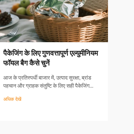
रिटॉ
के ल
पैकेजिंग के लिए गुणवत्तापूर्ण एल्युमीनियम
फॉयल बैग कैसे चुनें
पिछली
हुआ ह
आज के प्रतिस्पर्धी बाजार में, उत्पाद सुरक्षा, ब्रांड
पैकेज
पहचान और ग्राहक संतुष्टि के लिए सही पैकेजिंग
अधिक द
खाद्य 
समाधान का चयन करना महत्वपूर्ण है। पैकेजिंग के लिए
रिटॉर
अधिक देखें
एल्युमीनियम फॉयल बैग सबसे बहुमुखी और प्रभावी
विकल्पों में से एक है...