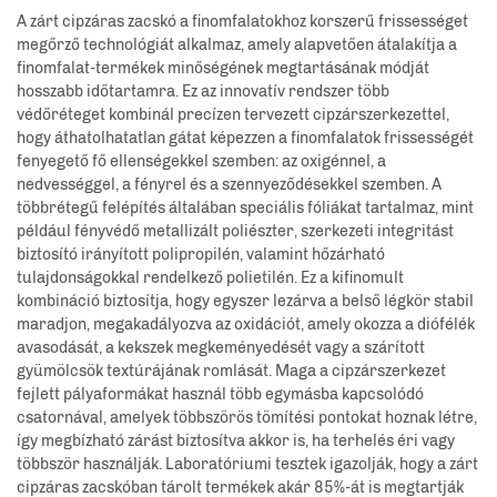
A zárt cipzáras zacskó a finomfalatokhoz korszerű frissességet
megőrző technológiát alkalmaz, amely alapvetően átalakítja a
finomfalat-termékek minőségének megtartásának módját
hosszabb időtartamra. Ez az innovatív rendszer több
védőréteget kombinál precízen tervezett cipzárszerkezettel,
hogy áthatolhatatlan gátat képezzen a finomfalatok frissességét
fenyegető fő ellenségekkel szemben: az oxigénnel, a
nedvességgel, a fényrel és a szennyeződésekkel szemben. A
többrétegű felépítés általában speciális fóliákat tartalmaz, mint
például fényvédő metallizált poliészter, szerkezeti integritást
biztosító irányított polipropilén, valamint hőzárható
tulajdonságokkal rendelkező polietilén. Ez a kifinomult
kombináció biztosítja, hogy egyszer lezárva a belső légkör stabil
maradjon, megakadályozva az oxidációt, amely okozza a diófélék
avasodását, a kekszek megkeményedését vagy a szárított
gyümölcsök textúrájának romlását. Maga a cipzárszerkezet
fejlett pályaformákat használ több egymásba kapcsolódó
csatornával, amelyek többszörös tömítési pontokat hoznak létre,
így megbízható zárást biztosítva akkor is, ha terhelés éri vagy
többször használják. Laboratóriumi tesztek igazolják, hogy a zárt
cipzáras zacskóban tárolt termékek akár 85%-át is megtartják