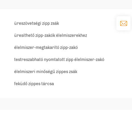
üreszövetségi zipp zsák
üresíthető zipp-zakók élelmiszerekhez
élelmiszer-megtakarító zipp-zakó
testreszabható nyomtatott zipp élelmiszer-zakó
élelmiszeri minőségű zippes zsák
feküdő zippes tárcsa