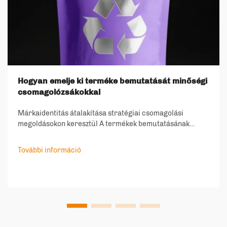
Hogyan emelje ki terméke bemutatását minőségi
csomagolózsákokkal
Márkaidentitás átalakítása stratégiai csomagolási
megoldásokon keresztül A termékek bemutatásának
módja sokat árul el márkája értékeiről és minőségi
elköteleződéséről. A mai versenyképes piacon a
További információ
csomagolózsákok már nem csupán a termék védelmét
szolgálják...