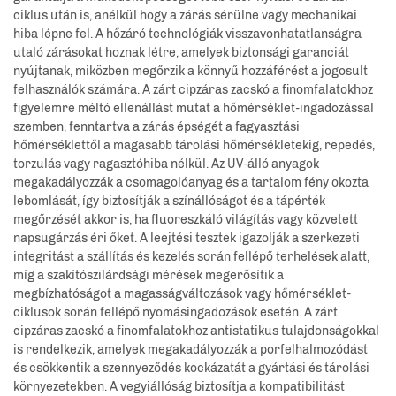
ciklus után is, anélkül hogy a zárás sérülne vagy mechanikai
hiba lépne fel. A hőzáró technológiák visszavonhatatlanságra
utaló zárásokat hoznak létre, amelyek biztonsági garanciát
nyújtanak, miközben megőrzik a könnyű hozzáférést a jogosult
felhasználók számára. A zárt cipzáras zacskó a finomfalatokhoz
figyelemre méltó ellenállást mutat a hőmérséklet-ingadozással
szemben, fenntartva a zárás épségét a fagyasztási
hőmérséklettől a magasabb tárolási hőmérsékletekig, repedés,
torzulás vagy ragasztóhiba nélkül. Az UV-álló anyagok
megakadályozzák a csomagolóanyag és a tartalom fény okozta
lebomlását, így biztosítják a színállóságot és a tápérték
megőrzését akkor is, ha fluoreszkáló világítás vagy közvetett
napsugárzás éri őket. A leejtési tesztek igazolják a szerkezeti
integritást a szállítás és kezelés során fellépő terhelések alatt,
míg a szakítószilárdsági mérések megerősítik a
megbízhatóságot a magasságváltozások vagy hőmérséklet-
ciklusok során fellépő nyomásingadozások esetén. A zárt
cipzáras zacskó a finomfalatokhoz antistatikus tulajdonságokkal
is rendelkezik, amelyek megakadályozzák a porfelhalmozódást
és csökkentik a szennyeződés kockázatát a gyártási és tárolási
környezetekben. A vegyiállóság biztosítja a kompatibilitást