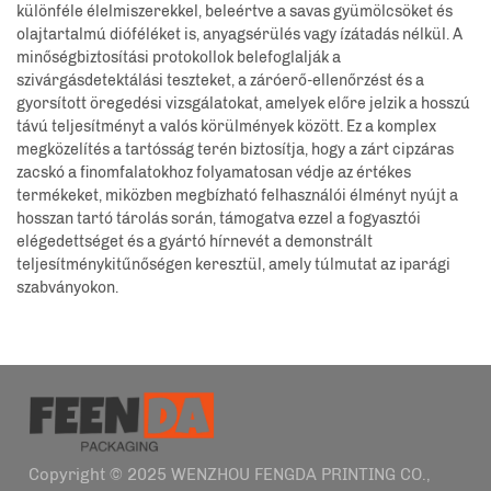
különféle élelmiszerekkel, beleértve a savas gyümölcsöket és
olajtartalmú dióféléket is, anyagsérülés vagy ízátadás nélkül. A
minőségbiztosítási protokollok belefoglalják a
szivárgásdetektálási teszteket, a záróerő-ellenőrzést és a
gyorsított öregedési vizsgálatokat, amelyek előre jelzik a hosszú
távú teljesítményt a valós körülmények között. Ez a komplex
megközelítés a tartósság terén biztosítja, hogy a zárt cipzáras
zacskó a finomfalatokhoz folyamatosan védje az értékes
termékeket, miközben megbízható felhasználói élményt nyújt a
hosszan tartó tárolás során, támogatva ezzel a fogyasztói
elégedettséget és a gyártó hírnevét a demonstrált
teljesítménykitűnőségen keresztül, amely túlmutat az iparági
szabványokon.
Copyright © 2025 WENZHOU FENGDA PRINTING CO.,