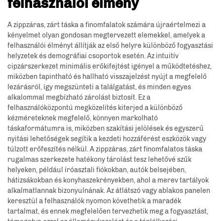
felhasználói élmény
A zippzáras, zárt táska a finomfalatok számára újraértelmezi a
kényelmet olyan gondosan megtervezett elemekkel, amelyek a
felhasználói élményt állítják az első helyre különböző fogyasztási
helyzetek és demográfiai csoportok esetén. Az intuitív
cipzárszerkezet minimális erőkifejtést igényel a működtetéshez,
miközben tapintható és hallható visszajelzést nyújt a megfelelő
lezárásról, így megszünteti a találgatást, és minden egyes
alkalommal megbízható zárolást biztosít. Ez a
felhasználóközpontú megközelítés kiterjed a különböző
kézméreteknek megfelelő, könnyen markolható
táskaformátumra is, miközben szakítási jelölések és egyszerű
nyitási lehetőségek segítik a kezdeti hozzáférést eszközök vagy
túlzott erőfeszítés nélkül. A zippzáras, zárt finomfalatos táska
rugalmas szerkezete hatékony tárolást tesz lehetővé szűk
helyeken, például íróasztali fiókokban, autók belsejében,
hátizsákokban és konyhaszekrényekben, ahol a merev tartályok
alkalmatlannak bizonyulnának. Az átlátszó vagy ablakos panelen
keresztül a felhasználók nyomon követhetik a maradék
tartalmat, és ennek megfelelően tervezhetik meg a fogyasztást,