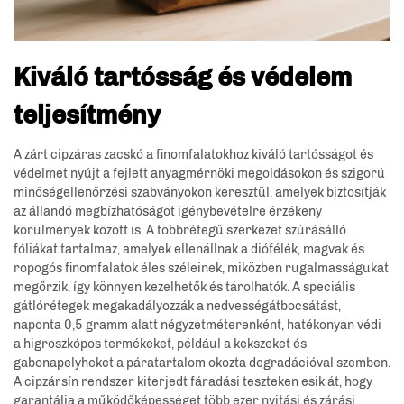
Kiváló tartósság és védelem
teljesítmény
A zárt cipzáras zacskó a finomfalatokhoz kiváló tartósságot és
védelmet nyújt a fejlett anyagmérnöki megoldásokon és szigorú
minőségellenőrzési szabványokon keresztül, amelyek biztosítják
az állandó megbízhatóságot igénybevételre érzékeny
körülmények között is. A többrétegű szerkezet szúrásálló
fóliákat tartalmaz, amelyek ellenállnak a diófélék, magvak és
ropogós finomfalatok éles széleinek, miközben rugalmasságukat
megőrzik, így könnyen kezelhetők és tárolhatók. A speciális
gátlórétegek megakadályozzák a nedvességátbocsátást,
naponta 0,5 gramm alatt négyzetméterenként, hatékonyan védi
a higroszkópos termékeket, például a kekszeket és
gabonapelyheket a páratartalom okozta degradációval szemben.
A cipzársín rendszer kiterjedt fáradási teszteken esik át, hogy
garantálja a működőképességet több ezer nyitási és zárási