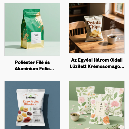
Az Egyéni Három Oldali
Poliéster Filé és
Lüzített Krémcsomagoló
Aluminium Folia
Zseb Tökéletes Az
Rukkazott Zsák
Eszikrém Krém
Testreszabott
Csomagolás Fordított
Nyomtatott Bármi Teász
Csomagolásra
és Kávé Álló Zsakkal
Értékkel és Rukkazzal