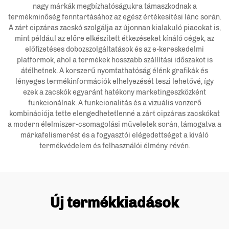
nagy márkák megbízhatóságukra támaszkodnak a
termékminőség fenntartásához az egész értékesítési lánc során.
A zárt cipzáras zacskó szolgálja az újonnan kialakuló piacokat is,
mint például az előre elkészített étkezéseket kínáló cégek, az
előfizetéses dobozszolgáltatások és az e-kereskedelmi
platformok, ahol a termékek hosszabb szállítási időszakot is
átélhetnek. A korszerű nyomtathatóság élénk grafikák és
lényeges termékinformációk elhelyezését teszi lehetővé, így
ezek a zacskók egyaránt hatékony marketingeszközként
funkcionálnak. A funkcionalitás és a vizuális vonzerő
kombinációja tette elengedhetetlenné a zárt cipzáras zacskókat
a modern élelmiszer-csomagolási műveletek során, támogatva a
márkafelismerést és a fogyasztói elégedettséget a kiváló
termékvédelem és felhasználói élmény révén.
Új termékkiadások