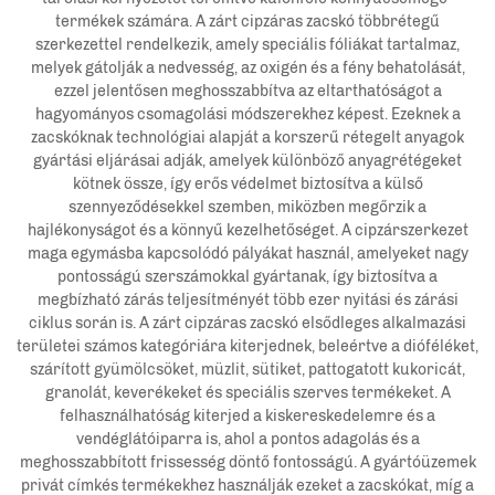
termékek számára. A zárt cipzáras zacskó többrétegű
szerkezettel rendelkezik, amely speciális fóliákat tartalmaz,
melyek gátolják a nedvesség, az oxigén és a fény behatolását,
ezzel jelentősen meghosszabbítva az eltarthatóságot a
hagyományos csomagolási módszerekhez képest. Ezeknek a
zacskóknak technológiai alapját a korszerű rétegelt anyagok
gyártási eljárásai adják, amelyek különböző anyagrétégeket
kötnek össze, így erős védelmet biztosítva a külső
szennyeződésekkel szemben, miközben megőrzik a
hajlékonyságot és a könnyű kezelhetőséget. A cipzárszerkezet
maga egymásba kapcsolódó pályákat használ, amelyeket nagy
pontosságú szerszámokkal gyártanak, így biztosítva a
megbízható zárás teljesítményét több ezer nyitási és zárási
ciklus során is. A zárt cipzáras zacskó elsődleges alkalmazási
területei számos kategóriára kiterjednek, beleértve a dióféléket,
szárított gyümölcsöket, müzlit, sütiket, pattogatott kukoricát,
granolát, keverékeket és speciális szerves termékeket. A
felhasználhatóság kiterjed a kiskereskedelemre és a
vendéglátóiparra is, ahol a pontos adagolás és a
meghosszabbított frissesség döntő fontosságú. A gyártóüzemek
privát címkés termékekhez használják ezeket a zacskókat, míg a