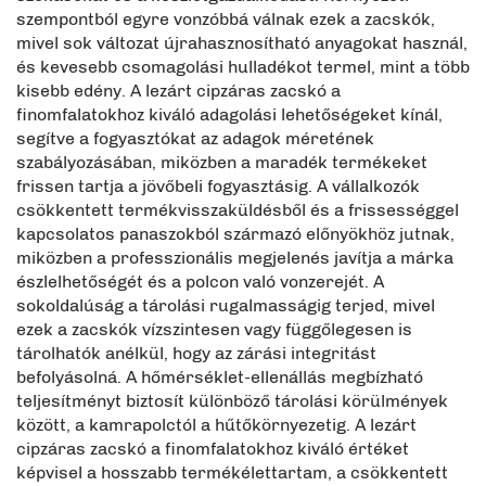
szempontból egyre vonzóbbá válnak ezek a zacskók,
mivel sok változat újrahasznosítható anyagokat használ,
és kevesebb csomagolási hulladékot termel, mint a több
kisebb edény. A lezárt cipzáras zacskó a
finomfalatokhoz kiváló adagolási lehetőségeket kínál,
segítve a fogyasztókat az adagok méretének
szabályozásában, miközben a maradék termékeket
frissen tartja a jövőbeli fogyasztásig. A vállalkozók
csökkentett termékvisszaküldésből és a frissességgel
kapcsolatos panaszokból származó előnyökhöz jutnak,
miközben a professzionális megjelenés javítja a márka
észlelhetőségét és a polcon való vonzerejét. A
sokoldalúság a tárolási rugalmasságig terjed, mivel
ezek a zacskók vízszintesen vagy függőlegesen is
tárolhatók anélkül, hogy az zárási integritást
befolyásolná. A hőmérséklet-ellenállás megbízható
teljesítményt biztosít különböző tárolási körülmények
között, a kamrapolctól a hűtőkörnyezetig. A lezárt
cipzáras zacskó a finomfalatokhoz kiváló értéket
képvisel a hosszabb termékélettartam, a csökkentett