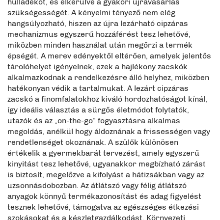
hulladékot, és elkerülve a gyakori újravásárlás
szükségességét. A kényelmi tényező nem elég
hangsúlyozható, hiszen az újra lezárható cipzáras
mechanizmus egyszerű hozzáférést tesz lehetővé,
miközben minden használat után megőrzi a termék
épségét. A merev edényektől eltérően, amelyek jelentős
tárolóhelyet igényelnek, ezek a hajlékony zacskók
alkalmazkodnak a rendelkezésre álló helyhez, miközben
hatékonyan védik a tartalmukat. A lezárt cipzáras
zacskó a finomfalatokhoz kiváló hordozhatóságot kínál,
így ideális választás a sürgős életmódot folytatók,
utazók és az „on-the-go” fogyasztásra alkalmas
megoldás, anélkül hogy áldoznának a frissességen vagy
rendetlenséget okoznának. A szülők különösen
értékelik a gyermekbarát tervezést, amely egyszerű
kinyitást tesz lehetővé, ugyanakkor megbízható zárást
is biztosít, megelőzve a kifolyást a hátizsákban vagy az
uzsonnásdobozban. Az átlátszó vagy félig átlátszó
anyagok könnyű termékazonosítást és adag figyelést
tesznek lehetővé, támogatva az egészséges étkezési
szokásokat és a készletgazdálkodást. Környezeti