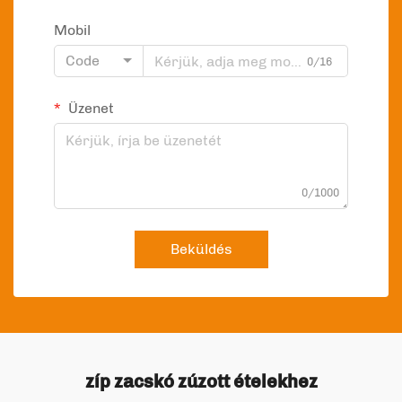
Mobil
Code
0/16
Üzenet
0/1000
Beküldés
zíp zacskó zúzott ételekhez