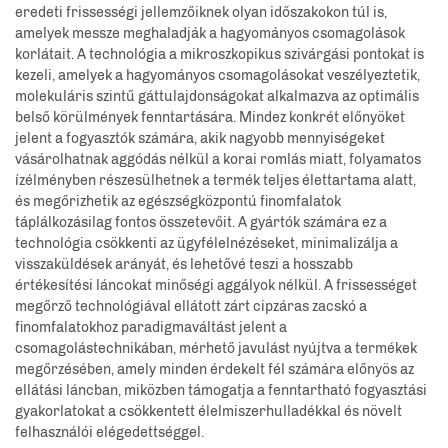
eredeti frissességi jellemzőiknek olyan időszakokon túl is,
amelyek messze meghaladják a hagyományos csomagolások
korlátait. A technológia a mikroszkopikus szivárgási pontokat is
kezeli, amelyek a hagyományos csomagolásokat veszélyeztetik,
molekuláris szintű gáttulajdonságokat alkalmazva az optimális
belső körülmények fenntartására. Mindez konkrét előnyöket
jelent a fogyasztók számára, akik nagyobb mennyiségeket
vásárolhatnak aggódás nélkül a korai romlás miatt, folyamatos
ízélményben részesülhetnek a termék teljes élettartama alatt,
és megőrizhetik az egészségközpontú finomfalatok
táplálkozásilag fontos összetevőit. A gyártók számára ez a
technológia csökkenti az ügyfélelnézéseket, minimalizálja a
visszaküldések arányát, és lehetővé teszi a hosszabb
értékesítési láncokat minőségi aggályok nélkül. A frissességet
megőrző technológiával ellátott zárt cipzáras zacskó a
finomfalatokhoz paradigmaváltást jelent a
csomagolástechnikában, mérhető javulást nyújtva a termékek
megőrzésében, amely minden érdekelt fél számára előnyös az
ellátási láncban, miközben támogatja a fenntartható fogyasztási
gyakorlatokat a csökkentett élelmiszerhulladékkal és növelt
felhasználói elégedettséggel.