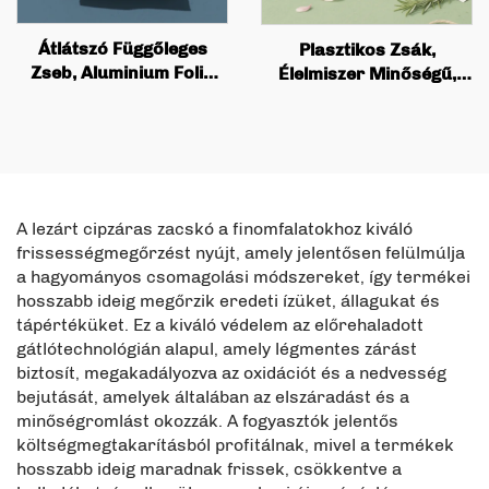
Átlátszó Függőleges
Plasztikos Zsák,
Zseb, Aluminium Folia
Élelmiszer Minőségű,
Zipper Záró Zseb,
Tartós, Légzetilag Zárt,
Kömög Lépés és Pet
Vízkitöltő, Puff aljú
Food Diócsomagolás
Aluminium Folia
Energia Zseb
Automatikus Csuklóval,
Állatoraj Csomagoló
A lezárt cipzáras zacskó a finomfalatokhoz kiváló
frissességmegőrzést nyújt, amely jelentősen felülmúlja
a hagyományos csomagolási módszereket, így termékei
hosszabb ideig megőrzik eredeti ízüket, állagukat és
tápértéküket. Ez a kiváló védelem az előrehaladott
gátlótechnológián alapul, amely légmentes zárást
biztosít, megakadályozva az oxidációt és a nedvesség
bejutását, amelyek általában az elszáradást és a
minőségromlást okozzák. A fogyasztók jelentős
költségmegtakarításból profitálnak, mivel a termékek
hosszabb ideig maradnak frissek, csökkentve a