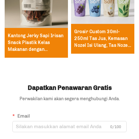
Grosir Custom 30ml-
Kantong Jerky Sapi Irisan
250ml Tas Jus, Kemasan
Snack Plastik Kelas
Nozel Isi Ulang, Tas Nozel
Makanan dengan
Vertikal untuk Susu
Resleting 250g yang
Dapat Ditutup Kembali
Dapatkan Penawaran Gratis
Perwakilan kami akan segera menghubungi Anda.
Email
0/100