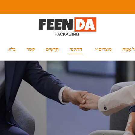
ל אָמַת
מוצרים
התקנה
חֲדָשִים
קשר
בלוג