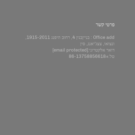
פרטי קשר
Office add : בנייןבנין 4, רחוב היפנג 1915-2011,
ונצואו, צצג'יאנג, סין
דואר אלקטרוני:
[email protected]
טל:
+86-13758856618