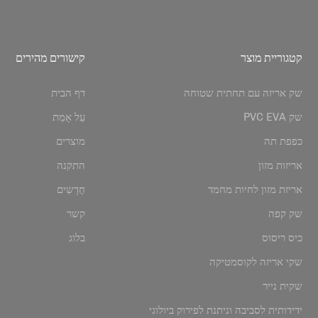
קטגוריית מוצר
קישורים מהירים
שק אריזה עם תחתית שטוחה
דף הבית
שק PVC EVA
עַל אָמַת
כפפת תה
מוצרים
אריזות מזון
התקנה
אריזת מזון לחיות מחמד
חֲדָשִים
שק קפה
קשר
כיס ריסוס
בלוג
שקי אריזה לקוסמטיקה
שקית נייר
ידידותית לסביבה וניתנת לפירוק ביולוגי