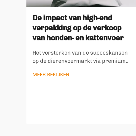
De impact van high-end
verpakking op de verkoop
van honden- en kattenvoer
Het versterken van de succeskansen
op de dierenvoermarkt via premium
verpakkingsoplossingen In de huidige
MEER BEKIJKEN
concurrerende dierenvoerindustrie is
verpakking uitgegroeid tot een
essentieel onderscheidend kenmerk
dat het verschil kan maken tussen
succes of mislukking van een product.
De verpakking van dierenvoer doet
meer dan alleen het inhouds...