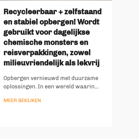
Recycleerbaar + zelfstaand
Al
en stabiel opbergen! Wordt
pla
gebruikt voor dagelijkse
chemische monsters en
De v
evol
reisverpakkingen, zowel
naar
milieuvriendelijk als lekvrij
MEE
pro
en k
Opbergen vernieuwd met duurzame
verg
oplossingen. In een wereld waarin
verp
men steeds meer aandacht heeft voor
disc
MEER BEKIJKEN
het milieu, is de vraag naar duurzame
alum
opbergleidingen groter dan ooit.
plast
Recycleerbare zelfstandige
verpakkingen zijn uitgegroeid tot een
baanbrekende innovatie, die...