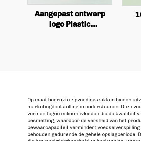
Aangepast ontwerp
1
logo Plastic
Proteïnepoeder Zak,
c
Vlakke Bodem
voed
Koffiebonen
T
Verpakking Zak met
Ventiel Rits
A
Vie
Op maat bedrukte zipvoedingszakken bieden uitzo
marketingdoelstellingen ondersteunen. Deze vee
vormen tegen milieu-invloeden die de kwaliteit 
besmetting, waardoor de versheid van het produ
bewaarcapaciteit vermindert voedselverspillin
behouden gedurende de gehele opslagperiode. D