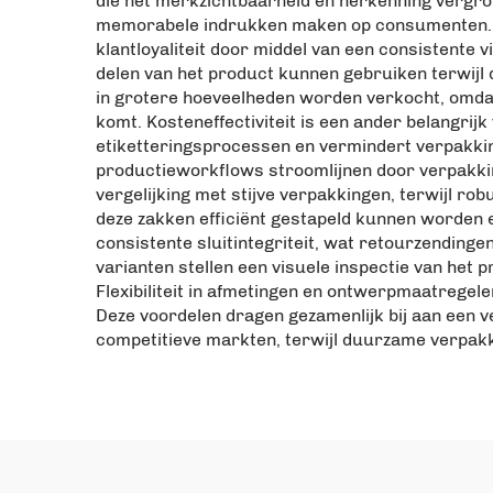
die het merkzichtbaarheid en herkenning vergrot
memorabele indrukken maken op consumenten. De
klantloyaliteit door middel van een consistente v
delen van het product kunnen gebruiken terwijl d
in grotere hoeveelheden worden verkocht, omdat
komt. Kosteneffectiviteit is een ander belangrij
etiketteringsprocessen en vermindert verpakkin
productieworkflows stroomlijnen door verpakkin
vergelijking met stijve verpakkingen, terwijl r
deze zakken efficiënt gestapeld kunnen worden e
consistente sluitintegriteit, wat retourzending
varianten stellen een visuele inspectie van het
Flexibiliteit in afmetingen en ontwerpmaatregel
Deze voordelen dragen gezamenlijk bij aan een v
competitieve markten, terwijl duurzame verpakk