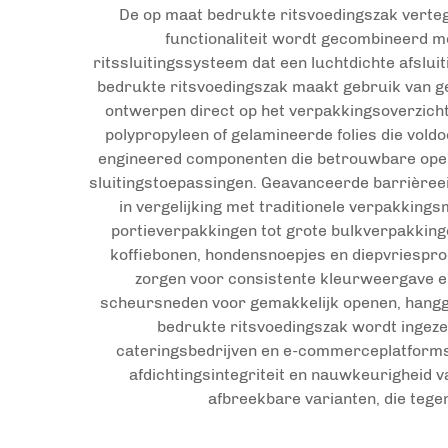
De op maat bedrukte ritsvoedingszak verteg
functionaliteit wordt gecombineerd me
ritssluitingssysteem dat een luchtdichte afsl
bedrukte ritsvoedingszak maakt gebruik van gea
ontwerpen direct op het verpakkingsoverzicht
polypropyleen of gelamineerde folies die vold
engineered componenten die betrouwbare open- 
sluitingstoepassingen. Geavanceerde barrièreei
in vergelijking met traditionele verpakking
portieverpakkingen tot grote bulkverpakkinge
koffiebonen, hondensnoepjes en diepvriespro
zorgen voor consistente kleurweergave en
scheursneden voor gemakkelijk openen, hangga
bedrukte ritsvoedingszak wordt ingeze
cateringsbedrijven en e-commerceplatforms v
afdichtingsintegriteit en nauwkeurigheid v
afbreekbare varianten, die teg