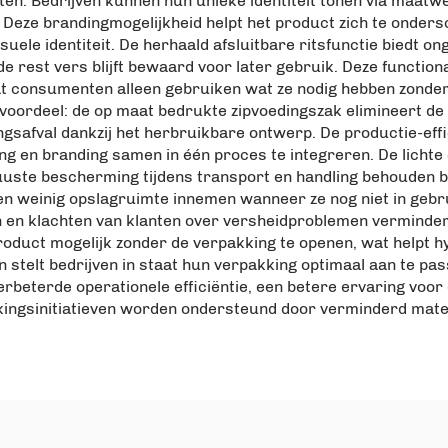
en. Bedrijven kunnen hun unieke identiteit tonen via maatw
ze brandingmogelijkheid helpt het product zich te ondersc
isuele identiteit. De herhaald afsluitbare ritsfunctie biedt
e rest vers blijft bewaard voor later gebruik. Deze function
 consumenten alleen gebruiken wat ze nodig hebben zonder 
k voordeel: de op maat bedrukte zipvoedingszak elimineert de
gsafval dankzij het herbruikbare ontwerp. De productie-eff
g en branding samen in één proces te integreren. De lichte 
obuuste bescherming tijdens transport en handling behouden 
n weinig opslagruimte innemen wanneer ze nog niet in gebruik
en en klachten van klanten over versheidproblemen verminder
 product mogelijk zonder de verpakking te openen, wat helpt 
en stelt bedrijven in staat hun verpakking optimaal aan te p
erbeterde operationele efficiëntie, een betere ervaring voor
ingsinitiatieven worden ondersteund door verminderd mater