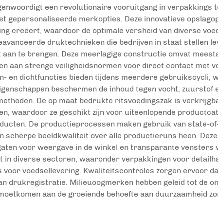
enwoordigt een revolutionaire vooruitgang in verpakkings t
t gepersonaliseerde merkopties. Deze innovatieve opslagopl
uiting creëert, waardoor de optimale versheid van diverse v
vanceerde druktechnieken die bedrijven in staat stellen le
 aan te brengen. Deze meerlagige constructie omvat meestal 
oen aan strenge veiligheidsnormen voor direct contact met 
en dichtfuncties bieden tijdens meerdere gebruikscycli, w
genschappen beschermen de inhoud tegen vocht, zuurstof en 
smethoden. De op maat bedrukte ritsvoedingszak is verkrijgba
n, waardoor ze geschikt zijn voor uiteenlopende productcat
ducten. De productieprocessen maken gebruik van state-of-th
 scherpe beeldkwaliteit over alle productieruns heen. Deze 
ten voor weergave in de winkel en transparante vensters v
t in diverse sectoren, waaronder verpakkingen voor detailha
oor voedsellevering. Kwaliteitscontroles zorgen ervoor dat 
an drukregistratie. Milieuoogmerken hebben geleid tot de o
emoetkomen aan de groeiende behoefte aan duurzaamheid zond