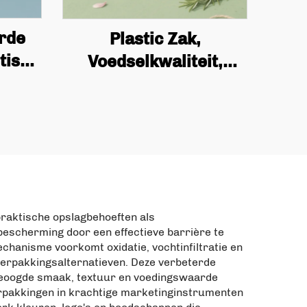
rde
Plastic Zak,
tisch
Voedselkwaliteit,
ebare
Stevig, Luchtdicht,
 Matte
Vochtbestendig, Platte
e,
Bodem Aluminiumfolie
 Zak
Zelf Sluitende Zak,
king
Dierenvoer Zak
praktische opslagbehoeften als
bescherming door een effectieve barrière te
chanisme voorkomt oxidatie, vochtinfiltratie en
verpakkingsalternatieven. Deze verbeterde
 beoogde smaak, textuur en voedingswaarde
rpakkingen in krachtige marketinginstrumenten