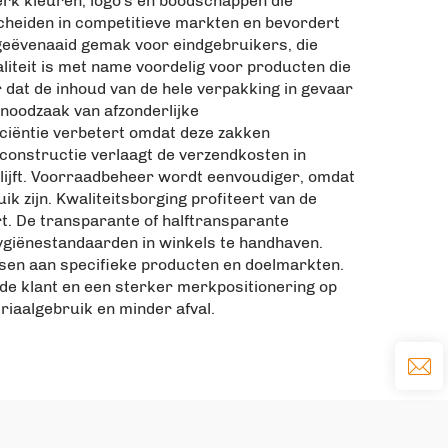
erk kleuren, logo's en boodschappen die
heiden in competitieve markten en bevordert
 ongeëvenaaid gemak voor eindgebruikers, die
aliteit is met name voordelig voor producten die
dat de inhoud van de hele verpakking in gevaar
 noodzaak van afzonderlijke
iciëntie verbetert omdat deze zakken
constructie verlaagt de verzendkosten in
blijft. Voorraadbeheer wordt eenvoudiger, omdat
 zijn. Kwaliteitsborging profiteert van de
t. De transparante of halftransparante
hygiënestandaarden in winkels te handhaven.
assen aan specifieke producten en doelmarkten.
 de klant en een sterker merkpositionering op
iaalgebruik en minder afval.