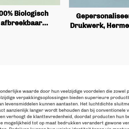
00% Biologisch
Gepersonalisee
afbreekbaar
Drukwerk, Herme
omposteerbaar
Sluitbaar, Recycl
ingsmiddel Grade
Fruit Plastic Zak,
hee & Rundhuid
Aluminiumfoli
Staand Zakje
Voedsel Rechtop
angepaste Rits
met Rits Verpak
rkante Bodem Zak
nderlijke waarde door hun veelzijdige voordelen die zowel 
lzijdige verpakkingsoplossingen bieden superieure product
van levensmiddelen kunnen aantasten. Het luchtdichte sluitme
ct aanzienlijk langer wordt behouden dan bij conventionele 
g en verhoogt de klanttevredenheid, doordat producten hun
e mogelijkheid tot op maat bedrukken verandert gewone ve