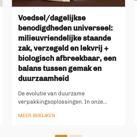
Voedsel/dagelijkse
benodigdheden universeel:
milieuvriendelijke staande
zak, verzegeld en lekvrij +
biologisch afbreekbaar, een
balans tussen gemak en
duurzaamheid
De evolutie van duurzame
verpakkingsoplossingen. In onze
moderne wereld is de combinatie van
MEER BEKIJKEN
gemak en milieubewustzijn steeds
belangrijker geworden. De opkomst
van milieuvriendelijke staande zakken