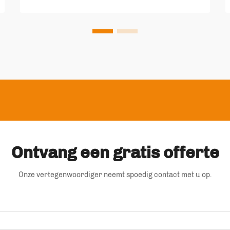
gemak en milieubewustzijn steeds
belangrijker geworden. De opkomst
van milieuvriendelijke staande zakken
vormt een significante stap...
Ontvang een gratis offerte
Onze vertegenwoordiger neemt spoedig contact met u op.