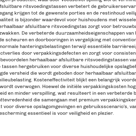
sluitbare ritsvoedingstassen verbetert de gebruikerservar
egang krijgen tot de gewenste porties en de restinhoud veil
onaliteit is bijzonder waardevol voor huishoudens met wiss
erhaalbaar afsluitbare ritsvoedingstas zorgt voor betrouwba
 verzwakken. De verbeterde duurzaamheidseigenschappen van 
e scheuren en doorbooringen in vergelijking met conventio
 normale hanteringsbelastingen terwijl essentiële barrièr
uctverlies door verpakkingsdefecten en zorgt voor consist
 bevoordelen herhaalbaar afsluitbare ritsvoedingstassen v
tassen hergebruiken voor diverse huishoudelijke opslagbeh
gde versheid die wordt geboden door herhaalbaar afsluitbar
ubelasting. Kosteneffectiviteit blijkt een belangrijk voorde
 wordt overwogen. Hoewel de initiële verpakkingskosten hog
d en minder verspilling, wat resulteert in een verbeterde 
nttevredenheid die samengaan met premium verpakkingskenm
kt voor diverse opslagomgevingen en gebruiksscenario's, va
cherming essentieel is voor veiligheid en plezier.