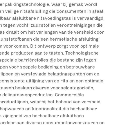
lverpakkingstechnologie, waarbij gemak wordt
veilige ritsafsluiting die consumenten in staat
aalbaar afsluitbare ritsvoedingstas is vervaardigd
 tegen vocht, zuurstof en verontreinigingen die
tas draait om het verlengen van de versheid door
unststofbanen die een hermetische afsluiting
n voorkomen. Dit ontwerp zorgt voor optimale
erende producten aan te tasten. Technologische
ciale barrièrefolies die bestand zijn tegen
rpen voor soepele bediening en betrouwbare
n lippen en verstevigde belastingspunten om de
sistente uitlijning van de rits en een optimale
stassen beslaan diverse voedselcategorieën,
en delicatessenproducten. Commerciële
oductlijnen, waarbij het behoud van versheid
hapwaarde en functionaliteit die herhaalbaar
lzijdigheid van herhaalbaar afsluitbare
 waardoor aan diverse consumentenvoorkeuren en