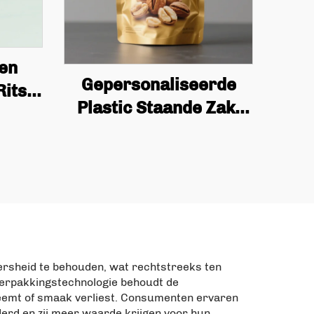
 en
Gepersonaliseerde
Rits
Plastic Staande Zak,
drukt
Vochtbestendige
ee en
Aluminiumfolie,
k met
Voedsel Snack Koekje
s
Verpakking Zak met
Rits
versheid te behouden, wat rechtstreeks ten
verpakkingstechnologie behoudt de
pneemt of smaak verliest. Consumenten ervaren
erd en zij meer waarde krijgen voor hun