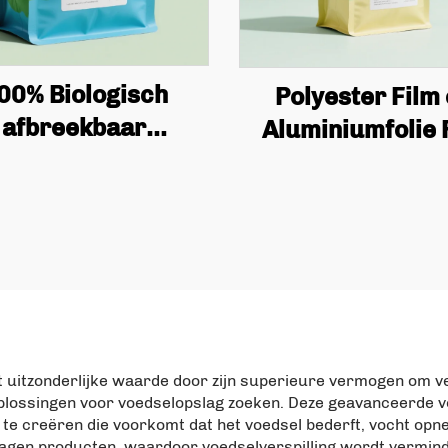
00% Biologisch
Polyester Film
afbreekbaar
Aluminiumfolie 
omposteerbaar
Zak Aangepast Ge
ingsmiddel Grade
Herbruikbaar Th
hee & Rundhuid
Koffie Staande Za
Staand Zakje
Ventiel en Rit
angepaste Rits
rkante Bodem Zak
dt uitzonderlijke waarde door zijn superieure vermogen om 
plossingen voor voedselopslag zoeken. Deze geavanceerde 
e te creëren die voorkomt dat het voedsel bederft, vocht o
lagen producten, waardoor voedselverspilling wordt vermind