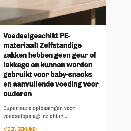
Blo
Voedselgeschikt PE-
zel
materiaal! Zelfstandige
Hu
zakken hebben geen geur of
kan
lekkage en kunnen worden
re
gebruikt voor baby-snacks
Revo
en aanvullende voeding voor
vers
ouderen
ons 
MEE
met 
Superieure oplossingen voor
van
voedselopslag: inzicht in
hon
voedselklasse PE-staande zakken.
MEER BEKIJKEN
inno