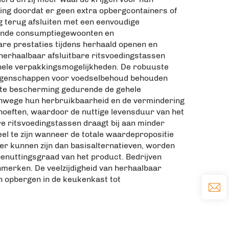
ing doordat er geen extra opbergcontainers of
ig terug afsluiten met een eenvoudige
elende consumptiegewoonten en
re prestaties tijdens herhaald openen en
herhaalbaar afsluitbare ritsvoedingstassen
nele verpakkingsmogelijkheden. De robuuste
eeigenschappen voor voedselbehoud behouden
ente bescherming gedurende de gehele
anwege hun herbruikbaarheid en de vermindering
oeften, waardoor de nuttige levensduur van het
e ritsvoedingstassen draagt bij aan minder
el te zijn wanneer de totale waardepropositie
er kunnen zijn dan basisalternatieven, worden
benuttingsgraad van het product. Bedrijven
erken. De veelzijdigheid van herhaalbaar
n opbergen in de keukenkast tot