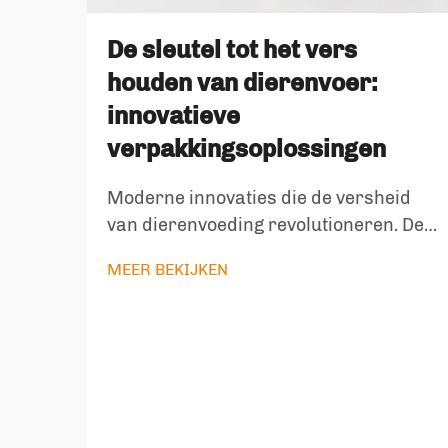
De sleutel tot het vers
houden van dierenvoer:
innovatieve
verpakkingsoplossingen
Moderne innovaties die de versheid
van dierenvoeding revolutioneren. De
ontwikkeling van verpakkingen voor
MEER BEKIJKEN
dierenvoeding heeft zich de afgelopen
tien jaar sterk ontwikkeld, met
innovatieve oplossingen die
tegemoetkomen aan de groeiende
eisen van dierenliefhebbers die
prioriteit geven aan versheid en ...