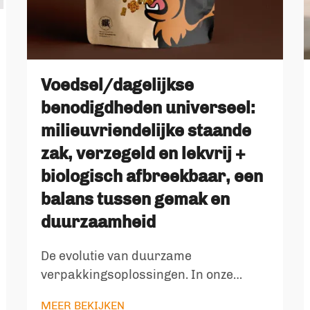
Voedsel/dagelijkse
benodigdheden universeel:
milieuvriendelijke staande
zak, verzegeld en lekvrij +
biologisch afbreekbaar, een
balans tussen gemak en
duurzaamheid
De evolutie van duurzame
verpakkingsoplossingen. In onze
moderne wereld is de combinatie van
MEER BEKIJKEN