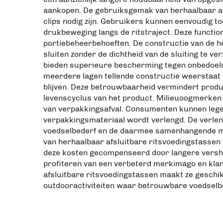
aankopen. De gebruiksgemak van herhaalbaar af
clips nodig zijn. Gebruikers kunnen eenvoudig to
drukbeweging langs de ritstraject. Deze functi
portiebeheerbehoeften. De constructie van de h
sluiten zonder de dichtheid van de sluiting te
bieden superieure bescherming tegen onbedoeld
meerdere lagen tellende constructie weerstaat
blijven. Deze betrouwbaarheid vermindert prod
levenscyclus van het product. Milieuoogmerken
van verpakkingsafval. Consumenten kunnen lege 
verpakkingsmateriaal wordt verlengd. De verlen
voedselbederf en de daarmee samenhangende milie
van herhaalbaar afsluitbare ritsvoedingstassen
deze kosten gecompenseerd door langere vershei
profiteren van een verbeterd merkimago en kla
afsluitbare ritsvoedingstassen maakt ze geschi
outdooractiviteiten waar betrouwbare voedselbes