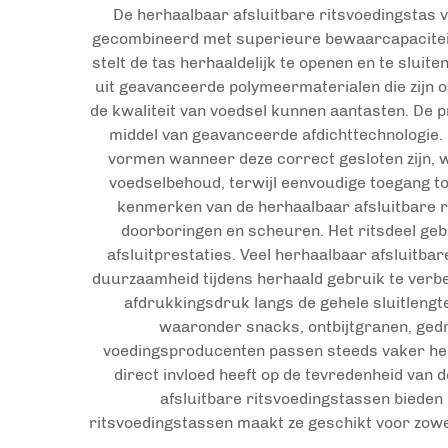
De herhaalbaar afsluitbare ritsvoedingstas 
gecombineerd met superieure bewaarcapaciteiten
stelt de tas herhaaldelijk te openen en te sluite
uit geavanceerde polymeermaterialen die zijn o
de kwaliteit van voedsel kunnen aantasten. De p
middel van geavanceerde afdichttechnologie.
vormen wanneer deze correct gesloten zijn, 
voedselbehoud, terwijl eenvoudige toegang tot
kenmerken van de herhaalbaar afsluitbare r
doorboringen en scheuren. Het ritsdeel ge
afsluitprestaties. Veel herhaalbaar afsluitba
duurzaamheid tijdens herhaald gebruik te verbe
afdrukkingsdruk langs de gehele sluitlengt
waaronder snacks, ontbijtgranen, ged
voedingsproducenten passen steeds vaker her
direct invloed heeft op de tevredenheid van
afsluitbare ritsvoedingstassen bieden 
ritsvoedingstassen maakt ze geschikt voor zow