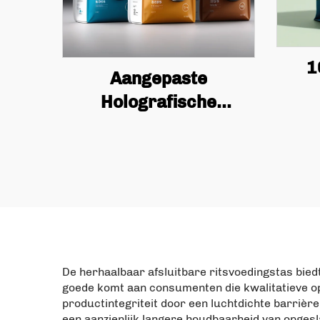
1
Aangepaste
Holografische
c
Polyester Film Tasje
voed
Met Rits Pet Plastics
T
Voedseltasje
Verpakking
A
Proteïnepoeder Tasje
Vie
Met Rits
De herhaalbaar afsluitbare ritsvoedingstas bie
goede komt aan consumenten die kwalitatieve o
productintegriteit door een luchtdichte barrièr
een aanzienlijk langere houdbaarheid van opges