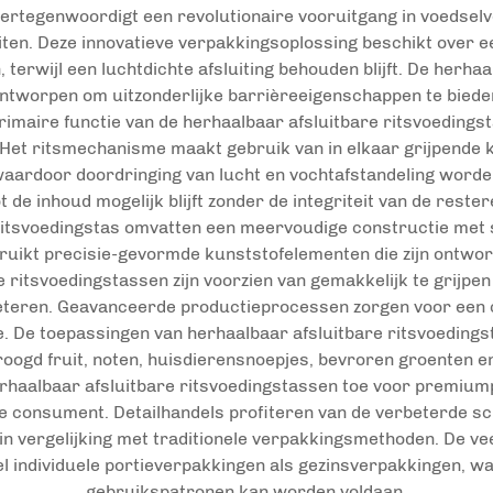
vertegenwoordigt een revolutionaire vooruitgang in voedse
. Deze innovatieve verpakkingsoplossing beschikt over een 
n, terwijl een luchtdichte afsluiting behouden blijft. De herh
ntworpen om uitzonderlijke barrièreeigenschappen te bieden
rimaire functie van de herhaalbaar afsluitbare ritsvoedings
 Het ritsmechanisme maakt gebruik van in elkaar grijpende k
waardoor doordringing van lucht en vochtafstandeling worde
 de inhoud mogelijk blijft zonder de integriteit van de rest
itsvoedingstas omvatten een meervoudige constructie met spe
bruikt precisie-gevormde kunststofelementen die zijn ontwo
re ritsvoedingstassen zijn voorzien van gemakkelijk te grijpe
teren. Geavanceerde productieprocessen zorgen voor een con
e. De toepassingen van herhaalbaar afsluitbare ritsvoeding
roogd fruit, noten, huisdierensnoepjes, bevroren groenten 
haalbaar afsluitbare ritsvoedingstassen toe voor premiumpr
 de consument. Detailhandels profiteren van de verbeterde sc
in vergelijking met traditionele verpakkingsmethoden. De vee
el individuele portieverpakkingen als gezinsverpakkingen,
gebruikspatronen kan worden voldaan.