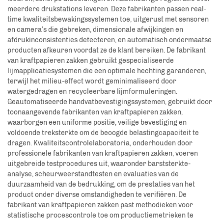
meerdere drukstations leveren. Deze fabrikanten passen real-
time kwaliteitsbewakingssystemen toe, uitgerust met sensoren
en camera’s die gebreken, dimensionale afwijkingen en
afdrukinconsistenties detecteren, en automatisch ondermaatse
producten afkeuren voordat ze de klant bereiken. De fabrikant
van kraftpapieren zakken gebruikt gespecialiseerde
lijmapplicatiesystemen die een optimale hechting garanderen,
terwijl het milieu-effect wordt geminimaliseerd door
watergedragen en recycleerbare lijmformuleringen.
Geautomatiseerde handvatbevestigingssystemen, gebruikt door
toonaangevende fabrikanten van kraftpapieren zakken,
waarborgen een uniforme positie, veilige bevestiging en
voldoende treksterkte om de beoogde belastingcapaciteit te
dragen. Kwaliteitscontrolelaboratoria, onderhouden door
professionele fabrikanten van kraftpapieren zakken, voeren
uitgebreide testprocedures uit, waaronder barststerkte-
analyse, scheurweerstandtesten en evaluaties van de
duurzaamheid van de bedrukking, om de prestaties van het
product onder diverse omstandigheden te verifiëren. De
fabrikant van kraftpapieren zakken past methodieken voor
statistische procescontrole toe om productiemetrieken te