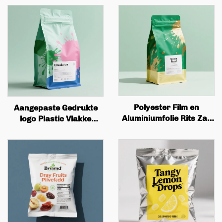
Polyester Film en
Aangepaste Gedrukte
Aluminiumfolie Rits Zak
logo Plastic Vlakke
Aangepast Gedrukt
Bodem Koffie Zak
Herbruikbaar Thee en
Verpakking met Ventiel
Koffie Staande Zak met
en Rits
Ventiel en Rits