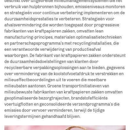
beschikt over uitgebreide milieumanagementsystemen die het
verbruik van hulpbronnen bijhouden, emissieniveaus monitoren
en strategieën voor continue verbetering implementeren om de
duurzaamheidsprestaties te verbeteren. Strategieën voor
afvalsvermindering die worden toegepast door progressieve
fabrikanten van kraftpapieren zakken, omvatten lean
manufacturing-principes, materialen optimalisatietechnieken
en partnerschapsprogramma's met recyclinginstallaties, die
een verantwoorde verwijdering van productieafval
waarborgen. De fabrikant van kraftpapieren zakken ondersteunt
de duurzaamheidsdoelstellingen van klanten door
recycleerbare verpakkingsoplossingen aan te bieden, gegevens
over vermindering van de koolstofvoetafdruk te verstrekken en
milieueffectbeoordelingen uit te voeren die meetbare
milieubaten aantonen. Groene transportinitiatieven van
milieubewuste fabrikanten van kraftpapieren zakken omvatten
geoptimaliseerde bezorgtrajecten, brandstofefficiënte
voertuigflotten en geconsolideerde verzendprogramma’s die
emissies door vervoer verminderen, terwijl de tijdige
leveringstermijnen gehandhaafd blijven.