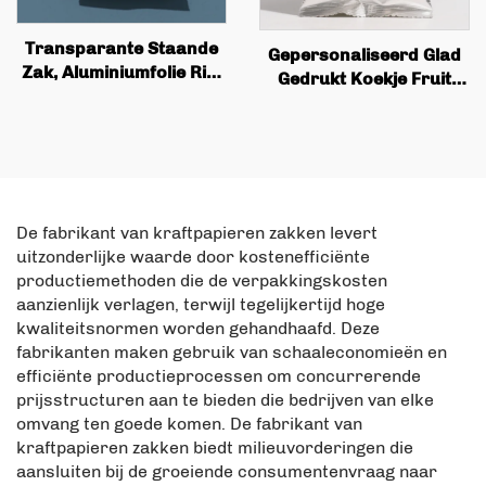
Transparante Staande
Gepersonaliseerd Glad
Zak, Aluminiumfolie Rits
Gedrukt Koekje Fruit
Slot Zak, Kokosflinter en
Noten 50g 100g Voedsel
Hondenvoer Noten
Rechtop Zak met Rits
Verpakking Zak
De fabrikant van kraftpapieren zakken levert
uitzonderlijke waarde door kostenefficiënte
productiemethoden die de verpakkingskosten
aanzienlijk verlagen, terwijl tegelijkertijd hoge
kwaliteitsnormen worden gehandhaafd. Deze
fabrikanten maken gebruik van schaaleconomieën en
efficiënte productieprocessen om concurrerende
prijsstructuren aan te bieden die bedrijven van elke
omvang ten goede komen. De fabrikant van
kraftpapieren zakken biedt milieuvorderingen die
aansluiten bij de groeiende consumentenvraag naar