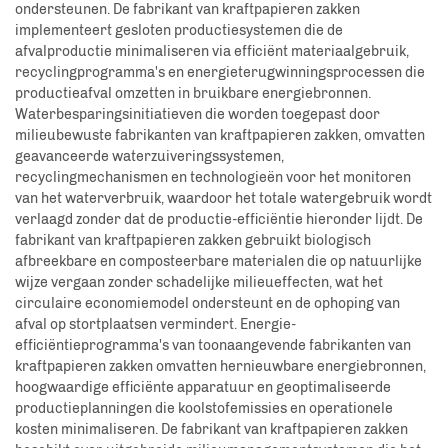
ondersteunen. De fabrikant van kraftpapieren zakken
implementeert gesloten productiesystemen die de
afvalproductie minimaliseren via efficiënt materiaalgebruik,
recyclingprogramma's en energieterugwinningsprocessen die
productieafval omzetten in bruikbare energiebronnen.
Waterbesparingsinitiatieven die worden toegepast door
milieubewuste fabrikanten van kraftpapieren zakken, omvatten
geavanceerde waterzuiveringssystemen,
recyclingmechanismen en technologieën voor het monitoren
van het waterverbruik, waardoor het totale watergebruik wordt
verlaagd zonder dat de productie-efficiëntie hieronder lijdt. De
fabrikant van kraftpapieren zakken gebruikt biologisch
afbreekbare en composteerbare materialen die op natuurlijke
wijze vergaan zonder schadelijke milieueffecten, wat het
circulaire economiemodel ondersteunt en de ophoping van
afval op stortplaatsen vermindert. Energie-
efficiëntieprogramma's van toonaangevende fabrikanten van
kraftpapieren zakken omvatten hernieuwbare energiebronnen,
hoogwaardige efficiënte apparatuur en geoptimaliseerde
productieplanningen die koolstofemissies en operationele
kosten minimaliseren. De fabrikant van kraftpapieren zakken