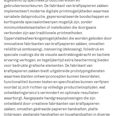
afgestemd op specifieke productvereisten en
gebruikersvoorkeuren. De fabrikant van kraftpapieren zakken
implementeert moderne digitale printmogelijkheden waarmee
variabele dataproductie, gepersonaliseerde boodschappen en
kortlopende speciaalontwerpen mogelijk zijn, zonder
minimumbestelaantallen of instelkosten die doorgaans
verbonden zijn aan traditionele printmethoden.
Oppervlakteafwerkingsmogelijkheden die worden geboden door
innovatieve fabrikanten van kraftpapieren zakken, omvatten
reliëfdruk (embossing), insnoering (debossing), foliedruk en
speciale coatings die de visuele aantrekkingskracht en tactiele
ervaring verhogen, en tegelijkertijd extra bescherming bieden
voor bedrukte grafische elementen. De fabrikant van
kraftpapieren zakken biedt uitgebreide prototypingdiensten
waarmee klanten ontwerpconcepten kunnen beoordelen,
functionaliteit kunnen testen en specificaties kunnen verfijnen
voordat zij zich richten op volledige productielooptijden, wat
ontwikkelingsrisico's vermindert en optimale resultaten
waarborgt. Aangepaste handgreepoplossingen die zijn
ontwikkeld door creatieve fabrikanten van kraftpapieren
zakken, omvatten gedraaide papieren handvatten, platte
lintgrepen, gestanste handvatten en touwhandvatten in diverse