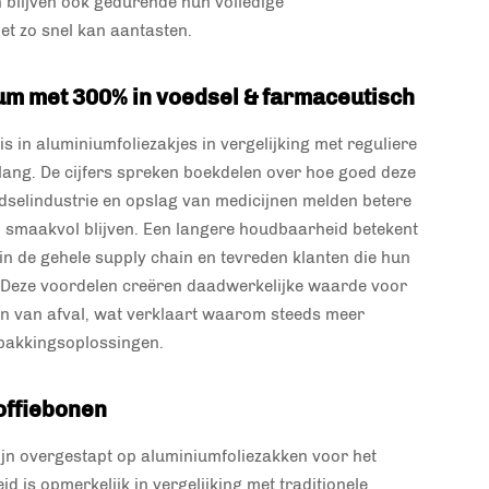
n blijven ook gedurende hun volledige
et zo snel kan aantasten.
m met 300% in voedsel & farmaceutisch
is in aluminiumfoliezakjes in vergelijking met reguliere
 lang. De cijfers spreken boekdelen over hoe goed deze
edselindustrie en opslag van medicijnen melden betere
n smaakvol blijven. Een langere houdbaarheid betekent
in de gehele supply chain en tevreden klanten die hun
 Deze voordelen creëren daadwerkelijke waarde voor
eren van afval, wat verklaart waarom steeds meer
pakkingsoplossingen.
offiebonen
zijn overgestapt op aluminiumfoliezakken voor het
 is opmerkelijk in vergelijking met traditionele