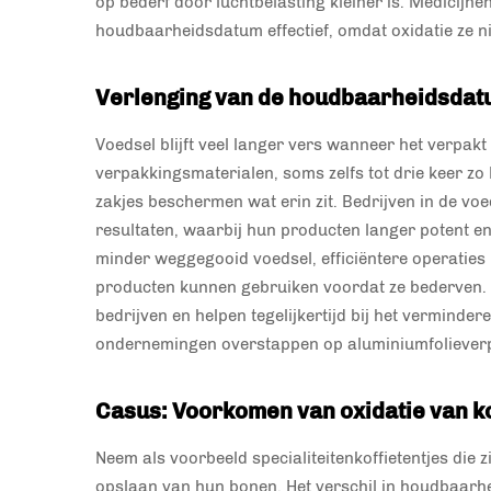
op bederf door luchtbelasting kleiner is. Medicijne
houdbaarheidsdatum effectief, omdat oxidatie ze ni
Verlenging van de houdbaarheidsdatu
Voedsel blijft veel langer vers wanneer het verpakt 
verpakkingsmaterialen, soms zelfs tot drie keer zo
zakjes beschermen wat erin zit. Bedrijven in de vo
resultaten, waarbij hun producten langer potent e
minder weggegooid voedsel, efficiëntere operaties 
producten kunnen gebruiken voordat ze bederven.
bedrijven en helpen tegelijkertijd bij het vermind
ondernemingen overstappen op aluminiumfoliever
Casus: Voorkomen van oxidatie van k
Neem als voorbeeld specialiteitenkoffietentjes die 
opslaan van hun bonen. Het verschil in houdbaarheid