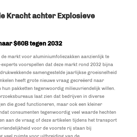
e Kracht achter Explosieve
naar $60B tegen 2032
t de markt voor aluminiumfoliezakken aanzienlijk te
-experts voorspellen dat deze markt rond 2032 bijna
indrukwekkende samengestelde jaarlijkse groeisnelheid
inkelen heeft grote nieuwe vraag gecreëerd naar
 hun pakketten tegenwoordig milieuvriendelijk willen.
rzoeksbureaus laat zien dat bedrijven in diverse
gen die goed functioneren, maar ook een kleiner
, omdat consumenten tegenwoordig veel waarde hechten
aan de vraag of deze artikelen tijdens het transport
riendelijkheid voor de voorste rij staan bij
g veel ruimte voor uitbreiding van de