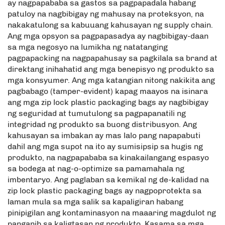
ay nagpapababa sa gastos sa pagpapadala habang
patuloy na nagbibigay ng mahusay na proteksyon, na
nakakatulong sa kabuuang kahusayan ng supply chain.
Ang mga opsyon sa pagpapasadya ay nagbibigay-daan
sa mga negosyo na lumikha ng natatanging
pagpapacking na nagpapahusay sa pagkilala sa brand at
direktang inihahatid ang mga benepisyo ng produkto sa
mga konsyumer. Ang mga katangian nitong nakikita ang
pagbabago (tamper-evident) kapag maayos na isinara
ang mga zip lock plastic packaging bags ay nagbibigay
ng seguridad at tumutulong sa pagpapanatili ng
integridad ng produkto sa buong distribusyon. Ang
kahusayan sa imbakan ay mas lalo pang napapabuti
dahil ang mga supot na ito ay sumisipsip sa hugis ng
produkto, na nagpapababa sa kinakailangang espasyo
sa bodega at nag-o-optimize sa pamamahala ng
imbentaryo. Ang paglaban sa kemikal ng de-kalidad na
zip lock plastic packaging bags ay nagpoprotekta sa
laman mula sa mga salik sa kapaligiran habang
pinipigilan ang kontaminasyon na maaaring magdulot ng
panganib sa kaligtasan ng produkto. Kasama sa mga