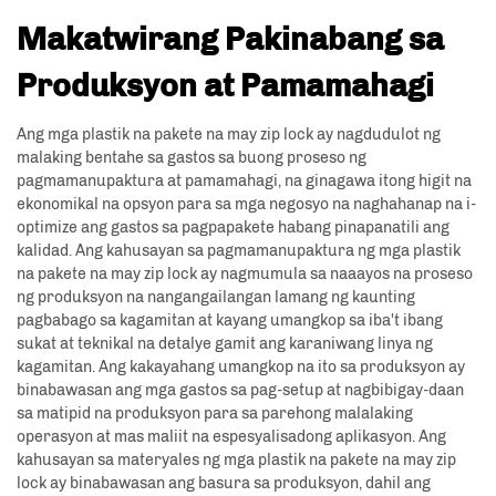
Makatwirang Pakinabang sa
Produksyon at Pamamahagi
Ang mga plastik na pakete na may zip lock ay nagdudulot ng
malaking bentahe sa gastos sa buong proseso ng
pagmamanupaktura at pamamahagi, na ginagawa itong higit na
ekonomikal na opsyon para sa mga negosyo na naghahanap na i-
optimize ang gastos sa pagpapakete habang pinapanatili ang
kalidad. Ang kahusayan sa pagmamanupaktura ng mga plastik
na pakete na may zip lock ay nagmumula sa naaayos na proseso
ng produksyon na nangangailangan lamang ng kaunting
pagbabago sa kagamitan at kayang umangkop sa iba't ibang
sukat at teknikal na detalye gamit ang karaniwang linya ng
kagamitan. Ang kakayahang umangkop na ito sa produksyon ay
binabawasan ang mga gastos sa pag-setup at nagbibigay-daan
sa matipid na produksyon para sa parehong malalaking
operasyon at mas maliit na espesyalisadong aplikasyon. Ang
kahusayan sa materyales ng mga plastik na pakete na may zip
lock ay binabawasan ang basura sa produksyon, dahil ang