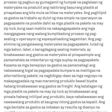
proseso ng pagbuo ay gumagamit ng tumpak na paglalaan ng
materyales na pinaluliit ang natitirang basurang plastik at
pinapataas ang kita mula sa hilaw na materyales. Ang pagtitipid
sa gastos sa trabaho ay dulot ng mas simple na operasyon sa
pagpapakete na posible dahil sa mga plastik na pakete na may
zip lock, kung saan mabilis na nakapagpapakete ang mga
manggagawa nang walang kumplikadong proseso ng pag-
sealing o operasyon ng espesyalisadong kagamitan. Ang pag-
elimina ng pangalawang materyales sa pagpapakete, tulad ng
mga kahon, label, o karagdagang sealing materials, ay
binabawasan ang gastos sa materyales at pinapasimple ang
pamamahala sa imbentaryo ng mga suplay sa pagpapakete.
Kasama sa mga benepisyo sa gastos sa pamamahagi ang
nabawasang bigat sa pagpapadala kumpara sa matitigas na
alternatibong pakete, na nagbibigay-daan sa mga negosyo na
makapagpadala ng mas maraming produkto bawat biyahe
habang binabawasan ang gastos sa freight. Ang katatagan ng
mga plastik na pakete na may zip lock ay binabawasan ang
pinsala habang inililipat ang produkto, kaya nababawasan ang
nawawalang produkto at kaugnay nitong gastos sa kapalit. Ang
mga bentahe sa gastos sa imbakan ay resulta ng disenyo na