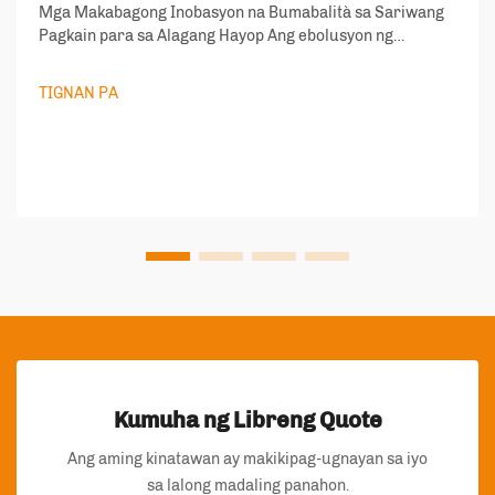
Mga Makabagong Inobasyon na Bumabalità sa Sariwang
Pagkain para sa Alagang Hayop Ang ebolusyon ng
pagpapakete ng pagkain para sa alagang hayop ay lubos
na nagbago sa nakaraang sampung taon, kung saan
TIGNAN PA
lumitaw ang mga inobatibong solusyon upang tugunan
ang patuloy na tumataas na pangangailangan ng mga
may-ari ng alagang hayop na binibigyang-priyoridad ang
sariwa at ...
Kumuha ng Libreng Quote
Ang aming kinatawan ay makikipag-ugnayan sa iyo
sa lalong madaling panahon.