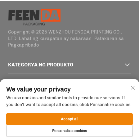
Copyright © 2025 WENZHOU FENGDA PRINTING CO.,
LTD. Lahat ng karapatan ay nakaraan.
Patakaran sa
Pagkapribado
KATEGORYA NG PRODUKTO
MABILIS NA MGA LINK
We value your privacy
We use cookies and similar tools to provide our services. If
IMPORMASYON SA PAKIKIPAG-UGNAYAN
you don't want to accept all cookies, click Personalize cookies.
Office add : Gusali 4, Bilang 1915-2011 Haifeng Road,
Wenzhou, Zhejiang, China
Accept all
Email :
[email protected]
Personalize cookies
Tel :
+86-13758856618