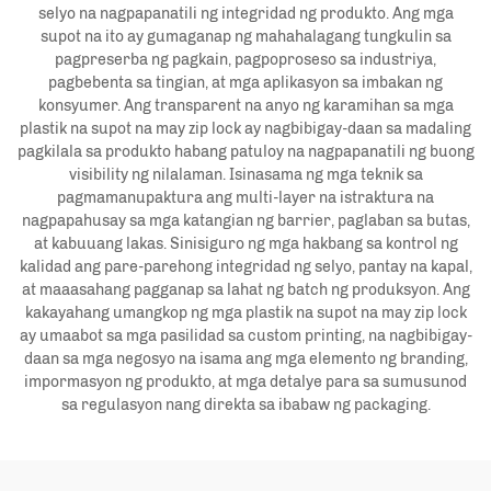
selyo na nagpapanatili ng integridad ng produkto. Ang mga
supot na ito ay gumaganap ng mahahalagang tungkulin sa
pagpreserba ng pagkain, pagpoproseso sa industriya,
pagbebenta sa tingian, at mga aplikasyon sa imbakan ng
konsyumer. Ang transparent na anyo ng karamihan sa mga
plastik na supot na may zip lock ay nagbibigay-daan sa madaling
pagkilala sa produkto habang patuloy na nagpapanatili ng buong
visibility ng nilalaman. Isinasama ng mga teknik sa
pagmamanupaktura ang multi-layer na istraktura na
nagpapahusay sa mga katangian ng barrier, paglaban sa butas,
at kabuuang lakas. Sinisiguro ng mga hakbang sa kontrol ng
kalidad ang pare-parehong integridad ng selyo, pantay na kapal,
at maaasahang pagganap sa lahat ng batch ng produksyon. Ang
kakayahang umangkop ng mga plastik na supot na may zip lock
ay umaabot sa mga pasilidad sa custom printing, na nagbibigay-
daan sa mga negosyo na isama ang mga elemento ng branding,
impormasyon ng produkto, at mga detalye para sa sumusunod
sa regulasyon nang direkta sa ibabaw ng packaging.