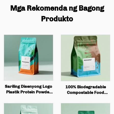
Mga Rekomenda ng Bagong
Produkto
Sariling Disenyong Logo
100% Biodegradable
Plastik Protein Powder
Compostable Food
Bag, Flat Bottomed
Grade Tea & Cowhide
Coffee Bean Packaging
Stand up Pouch
Bag na may Valve at
Customized Zipper