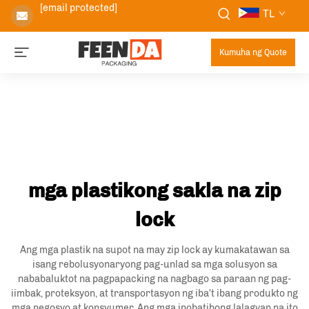
[email protected]
TL
Kumuha ng Quote
mga plastikong sakla na zip
lock
Ang mga plastik na supot na may zip lock ay kumakatawan sa
isang rebolusyonaryong pag-unlad sa mga solusyon sa
nababaluktot na pagpapacking na nagbago sa paraan ng pag-
iimbak, proteksyon, at transportasyon ng iba't ibang produkto ng
mga negosyo at konsyumer. Ang mga inobatibong lalagyan na ito