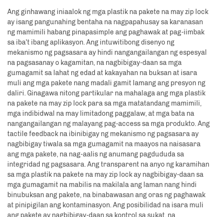
Ang ginhawang iniaalok ng mga plastik na pakete na may zip lock
ay isang pangunahing bentaha na nagpapahusay sa karanasan
ng mamimili habang pinapasimple ang paghawak at pag-iimbak
sa iba't ibang aplikasyon. Ang intuwitibong disenyo ng
mekanismo ng pagsasara ay hindi nangangailangan ng espesyal
na pagsasanay o kagamitan, na nagbibigay-daan sa mga
gumagamit sa lahat ng edad at kakayahan na buksan at isara
muli ang mga pakete nang madali gamit lamang ang presyon ng
daliri. Ginagawa nitong partikular na mahalaga ang mga plastik
na pakete na may zip lock para sa mga matatandang mamimili,
mga indibidwal na may limitadong paggalaw, at mga bata na
nangangailangan ng malayang pag-access sa mga produkto. Ang
tactile feedback na ibinibigay ng mekanismo ng pagsasara ay
nagbibigay tiwala sa mga gumagamit na maayos na naisasara
ang mga pakete, na nag-aalis ng anumang pagdududa sa
integridad ng pagsasara. Ang transparent na anyo ng karamihan
sa mga plastik na pakete na may zip lock ay nagbibigay-daan sa
mga gumagamit na mabilis na makilala ang laman nang hindi
binubuksan ang pakete, na binabawasan ang oras ng paghawak
at pinipigilan ang kontaminasyon. Ang posibilidad na isara muli
ang pakete ay nagbibigay-daan sa kontrol sa sukat, na