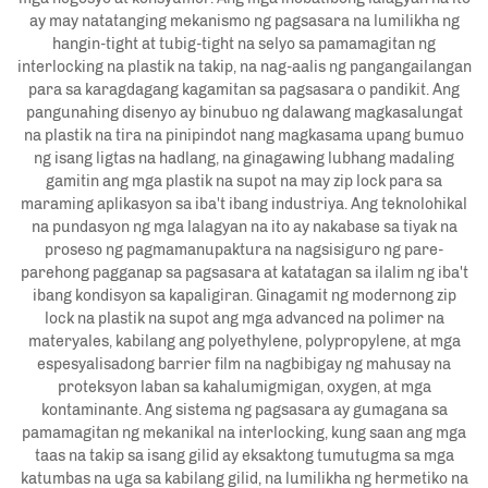
ay may natatanging mekanismo ng pagsasara na lumilikha ng
hangin-tight at tubig-tight na selyo sa pamamagitan ng
interlocking na plastik na takip, na nag-aalis ng pangangailangan
para sa karagdagang kagamitan sa pagsasara o pandikit. Ang
pangunahing disenyo ay binubuo ng dalawang magkasalungat
na plastik na tira na pinipindot nang magkasama upang bumuo
ng isang ligtas na hadlang, na ginagawing lubhang madaling
gamitin ang mga plastik na supot na may zip lock para sa
maraming aplikasyon sa iba't ibang industriya. Ang teknolohikal
na pundasyon ng mga lalagyan na ito ay nakabase sa tiyak na
proseso ng pagmamanupaktura na nagsisiguro ng pare-
parehong pagganap sa pagsasara at katatagan sa ilalim ng iba't
ibang kondisyon sa kapaligiran. Ginagamit ng modernong zip
lock na plastik na supot ang mga advanced na polimer na
materyales, kabilang ang polyethylene, polypropylene, at mga
espesyalisadong barrier film na nagbibigay ng mahusay na
proteksyon laban sa kahalumigmigan, oxygen, at mga
kontaminante. Ang sistema ng pagsasara ay gumagana sa
pamamagitan ng mekanikal na interlocking, kung saan ang mga
taas na takip sa isang gilid ay eksaktong tumutugma sa mga
katumbas na uga sa kabilang gilid, na lumilikha ng hermetiko na