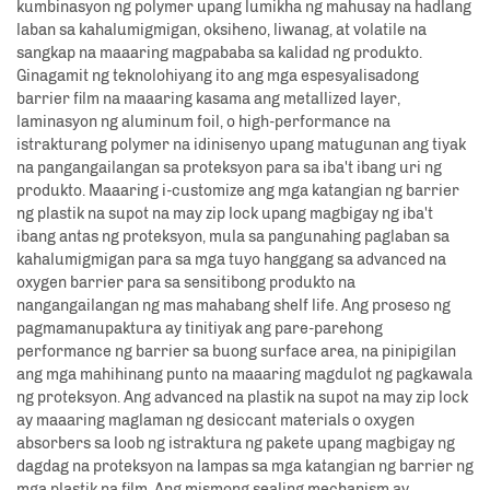
kumbinasyon ng polymer upang lumikha ng mahusay na hadlang
laban sa kahalumigmigan, oksiheno, liwanag, at volatile na
sangkap na maaaring magpababa sa kalidad ng produkto.
Ginagamit ng teknolohiyang ito ang mga espesyalisadong
barrier film na maaaring kasama ang metallized layer,
laminasyon ng aluminum foil, o high-performance na
istrakturang polymer na idinisenyo upang matugunan ang tiyak
na pangangailangan sa proteksyon para sa iba't ibang uri ng
produkto. Maaaring i-customize ang mga katangian ng barrier
ng plastik na supot na may zip lock upang magbigay ng iba't
ibang antas ng proteksyon, mula sa pangunahing paglaban sa
kahalumigmigan para sa mga tuyo hanggang sa advanced na
oxygen barrier para sa sensitibong produkto na
nangangailangan ng mas mahabang shelf life. Ang proseso ng
pagmamanupaktura ay tinitiyak ang pare-parehong
performance ng barrier sa buong surface area, na pinipigilan
ang mga mahihinang punto na maaaring magdulot ng pagkawala
ng proteksyon. Ang advanced na plastik na supot na may zip lock
ay maaaring maglaman ng desiccant materials o oxygen
absorbers sa loob ng istraktura ng pakete upang magbigay ng
dagdag na proteksyon na lampas sa mga katangian ng barrier ng
mga plastik na film. Ang mismong sealing mechanism ay