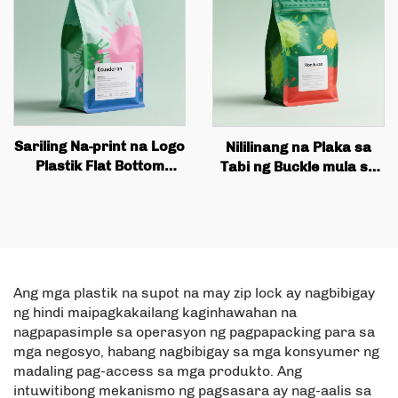
Zipper
Square Bottom Bag
Sariling Na-print na Logo
Nililinang na Plaka sa
Plastik Flat Bottom
Tabi ng Buckle mula sa
Coffee Bag Packaging na
Aluminum Foil kasama
may Valve at Zipper
ang Lata at mga Valves
para sa Mga Bag ng
Coffee Beans, Kabalang-
kalanang Kalidad ng
Mga Bag ng Kahawa
Ang mga plastik na supot na may zip lock ay nagbibigay
ng hindi maipagkakailang kaginhawahan na
nagpapasimple sa operasyon ng pagpapacking para sa
mga negosyo, habang nagbibigay sa mga konsyumer ng
madaling pag-access sa mga produkto. Ang
intuwitibong mekanismo ng pagsasara ay nag-aalis sa