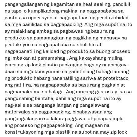
pangangailangan ng kagamitan sa heat sealing, pandikit
na tape, o kumplikadong makina, na nagpapababa sa
gastos sa operasyon at nagpapataas ng produktibidad
sa mga pasilidad sa pagpapacking. Ang mga supot na ito
ay malaki ang ambag sa pagbawas ng basura ng
produkto sa pamamagitan ng paglikha ng mahusay na
proteksyon na nagpapahaba sa shelf life at
nagpapanatili ng kalidad ng produkto sa buong proseso
ng imbakan at pamamahagi. Ang kakayahang muling
isara ng zip lock plastic packaging bags ay nagbibigay-
daan sa mga konsyumer na gamitin ang bahagi lamang
ng produkto habang nananatiling sariwa at protektado
ang natitira, na nagpapababa sa basurang pagkain at
nagmamaksima sa halaga. Ang murang gastos ay isa sa
pangunahing bentahe, dahil ang mga supot na ito ay
nag-aalis sa pangangailangan ng pangalawang
materyales sa pagpapacking, binabawasan ang
pangangailangan sa lakas-paggawa, at pinapasimple
ang proseso ng pagpapacking. Ang magaan na
konstruksyon ng mga plastik na supot na may zip lock