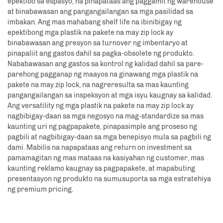
epektibo sa espasyo, na pinapataas ang paggamit ng warehouse
at binabawasan ang pangangailangan sa mga pasilidad sa
imbakan. Ang mas mahabang shelf life na ibinibigay ng
epektibong mga plastik na pakete na may zip lock ay
binabawasan ang presyon sa turnover ng imbentaryo at
pinapaliit ang gastos dahil sa pagka-obsolete ng produkto.
Nababawasan ang gastos sa kontrol ng kalidad dahil sa pare-
parehong pagganap ng maayos na ginawang mga plastik na
pakete na may zip lock, na nagreresulta sa mas kaunting
pangangailangan sa inspeksyon at mga isyu kaugnay sa kalidad.
Ang versatility ng mga plastik na pakete na may zip lock ay
nagbibigay-daan sa mga negosyo na mag-standardize sa mas
kaunting uri ng pagpapakete, pinapasimple ang proseso ng
pagbili at nagbibigay-daan sa mga benepisyo mula sa pagbili ng
dami. Mabilis na napapataas ang return on investment sa
pamamagitan ng mas mataas na kasiyahan ng customer, mas
kaunting reklamo kaugnay sa pagpapakete, at mapabuting
presentasyon ng produkto na sumusuporta sa mga estratehiya
ng premium pricing.