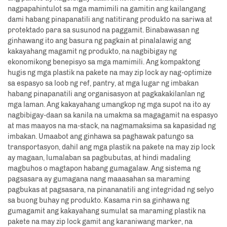
nagpapahintulot sa mga mamimili na gamitin ang kailangang
dami habang pinapanatili ang natitirang produkto na sariwa at
protektado para sa susunod na paggamit. Binabawasan ng
ginhawang ito ang basura ng pagkain at pinalalawig ang
kakayahang magamit ng produkto, na nagbibigay ng
ekonomikong benepisyo sa mga mamimili. Ang kompaktong
hugis ng mga plastik na pakete na may zip lock ay nag-optimize
sa espasyo sa loob ng ref, pantry, at mga lugar ng imbakan
habang pinapanatili ang organisasyon at pagkakakilanlan ng
mga laman. Ang kakayahang umangkop ng mga supot na ito ay
nagbibigay-daan sa kanila na umakma sa magagamit na espasyo
at mas maayos na ma-stack, na nagmamaksima sa kapasidad ng
imbakan. Umaabot ang ginhawa sa paghawak patungo sa
transportasyon, dahil ang mga plastik na pakete na may zip lock
ay magaan, lumalaban sa pagbubutas, at hindi madaling
magbuhos o magtapon habang gumagalaw. Ang sistema ng
pagsasara ay gumagana nang maaasahan sa maraming
pagbukas at pagsasara, na pinananatili ang integridad ng selyo
sa buong buhay ng produkto. Kasama rin sa ginhawa ng
gumagamit ang kakayahang sumulat sa maraming plastik na
pakete na may zip lock gamit ang karaniwang marker, na