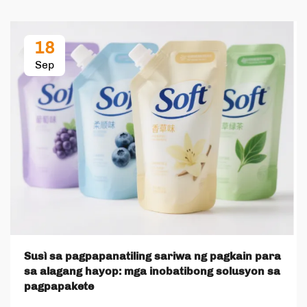
18
Sep
Susì sa pagpapanatiling sariwa ng pagkain para
sa alagang hayop: mga inobatibong solusyon sa
pagpapakete