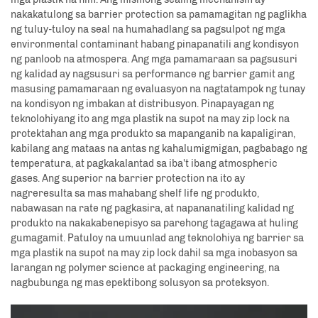
nakakatulong sa barrier protection sa pamamagitan ng paglikha
ng tuluy-tuloy na seal na humahadlang sa pagsulpot ng mga
environmental contaminant habang pinapanatili ang kondisyon
ng panloob na atmospera. Ang mga pamamaraan sa pagsusuri
ng kalidad ay nagsusuri sa performance ng barrier gamit ang
masusing pamamaraan ng evaluasyon na nagtatampok ng tunay
na kondisyon ng imbakan at distribusyon. Pinapayagan ng
teknolohiyang ito ang mga plastik na supot na may zip lock na
protektahan ang mga produkto sa mapanganib na kapaligiran,
kabilang ang mataas na antas ng kahalumigmigan, pagbabago ng
temperatura, at pagkakalantad sa iba't ibang atmospheric
gases. Ang superior na barrier protection na ito ay
nagreresulta sa mas mahabang shelf life ng produkto,
nabawasan na rate ng pagkasira, at napananatiling kalidad ng
produkto na nakakabenepisyo sa parehong tagagawa at huling
gumagamit. Patuloy na umuunlad ang teknolohiya ng barrier sa
mga plastik na supot na may zip lock dahil sa mga inobasyon sa
larangan ng polymer science at packaging engineering, na
nagbubunga ng mas epektibong solusyon sa proteksyon.