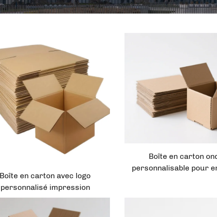
Boîte en carton on
personnalisable pour e
Boîte en carton avec logo
d'expédition pour c
personnalisé impression
chaussettes disponib
stockage emballage papier
papier couché brillan
ntenant grand format boîte