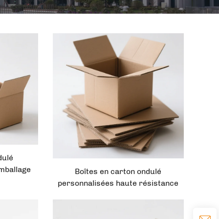
dulé
mballage
Boîtes en carton ondulé
adeaux
personnalisées haute résistance
les en
de 2 cm pour le gros de fruits
t ou mat
disponibles auprès du fabricant