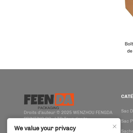
Boî
de
p
pou
su
c
CATÉ
Sac D
Droits d'auteur © 2025 WENZHOU FENGDA
PRINTING CO., LTD Tous droits
Sac 
réservés.
Politique de confidentialité
We value your privacy
Sache