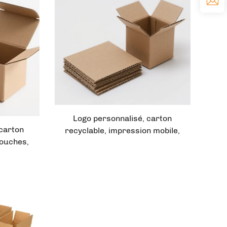
Logo personnalisé, carton
 carton
recyclable, impression mobile,
couches,
emballage d'expédition, boîte en
boîte à
carton ondulé
îte en
port