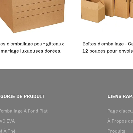
tes d'emballage pour gâteaux
Boîtes d'emballage - C
 mariage luxueuses dorées,
12 pouces pour envois,
ersonnalisables, en papier,
dessert en fer-bl
r pâtisseries, avec fenêtre,
transparente, petit p
r mesure, Cajas De Carton,
carton jetable
adeau alimentaire, livraison
GORIE DE PRODUIT
LIENS RAP
'emballage À Fond Plat
Page d'accu
PVC EVA
À Propos d
t À Thé
Produits