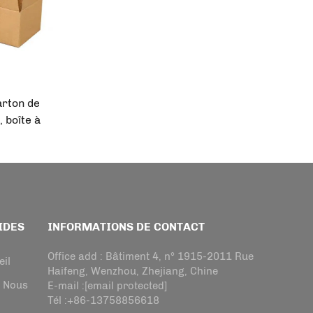
arton de
 boîte à
anc
lat en
IDES
INFORMATIONS DE CONTACT
Office add : Bâtiment 4, n° 1915-2011 Rue
eil
Haifeng, Wenzhou, Zhejiang, Chine
e Nous
E-mail :
[email protected]
Tél :
+86-13758856618