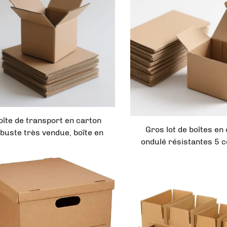
expédition en carton ondulé
oîte de transport en carton
Gros lot de boîtes en
buste très vendue, boîte en
ondulé résistantes 5 
rton ondulé, boîte en papier
double paroi, marron, 
c impression personnalisée,
vêtements mobile, bo
électronique grand public
carton pour trans