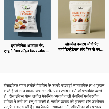
व्होल्सेल कस्टम लोगो पेट
ट्रांसपेंसिट अपराइट बैग,
बायोडिग्रेडेबल और फिर से उपयोग
एल्यूमिनियम फॉइल जिपर लॉक बैग,
किए जा सकने वाले औद्योगिक स्नैक
कोकोनट फ्लेक्स और पेट फूड नट
पैकेजिंग बैग, आम का सुखा फल बैग
पैकेजिंग पावर बैग
रीसाइकिल योग्य लचीले पैकेजिंग के फायदे महत्वपूर्ण व्यावहारिक लाभ प्रदान
करते हैं जो सीधे व्यापार संचालन और पर्यावरणीय लक्ष्यों को प्रभावित करते
हैं। रीसाइकिल योग्य लचीले पैकेजिंग अपनाने वाली कंपनियाँ पर्यावरणीय
दायित्व में कमी का अनुभव करती हैं, जबकि उत्पाद की गुणवत्ता और उपभोक्ता
संतुष्टि बनाए रखती हैं। यह पैकेजिंग समाधान नमी, ऑक्सीजन और प्रकाश