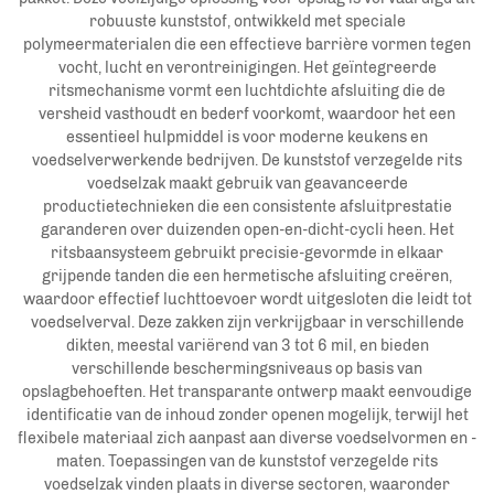
robuuste kunststof, ontwikkeld met speciale
polymeermaterialen die een effectieve barrière vormen tegen
vocht, lucht en verontreinigingen. Het geïntegreerde
ritsmechanisme vormt een luchtdichte afsluiting die de
versheid vasthoudt en bederf voorkomt, waardoor het een
essentieel hulpmiddel is voor moderne keukens en
voedselverwerkende bedrijven. De kunststof verzegelde rits
voedselzak maakt gebruik van geavanceerde
productietechnieken die een consistente afsluitprestatie
garanderen over duizenden open-en-dicht-cycli heen. Het
ritsbaansysteem gebruikt precisie-gevormde in elkaar
grijpende tanden die een hermetische afsluiting creëren,
waardoor effectief luchttoevoer wordt uitgesloten die leidt tot
voedselverval. Deze zakken zijn verkrijgbaar in verschillende
dikten, meestal variërend van 3 tot 6 mil, en bieden
verschillende beschermingsniveaus op basis van
opslagbehoeften. Het transparante ontwerp maakt eenvoudige
identificatie van de inhoud zonder openen mogelijk, terwijl het
flexibele materiaal zich aanpast aan diverse voedselvormen en -
maten. Toepassingen van de kunststof verzegelde rits
voedselzak vinden plaats in diverse sectoren, waaronder