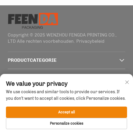
Copyright © 2025 WENZHOU FENGDA PRINTING CO.,
LTD Alle rechten voorbehouden.
Privacybeleid
PRODUCTCATEGORIE
SNELLE KOPPELINGEN
We value your privacy
We use cookies and similar tools to provide our services. If
CONTACTINFORMATIE
you don't want to accept all cookies, click Personalize cookies.
Office add : Gebouw 4, Nr. 1915-2011 Haifeng Road,
Wenzhou, Zhejiang, China
Accept all
E-mail:
[email protected]
Personalize cookies
Tel:
+86-13758856618