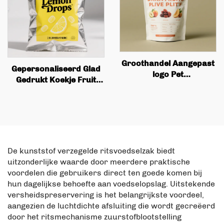
en Rits
Groothandel Aangepast
Gepersonaliseerd Glad
logo Pet
Gedrukt Koekje Fruit
Biodegradeerbare en
Noten 50g 100g Voedsel
Herbruikbare
Rechtop Zak met Rits
Industriële Snack
Verpakkingstassen,
mango Gedroogde Fruit
Tassen
De kunststof verzegelde ritsvoedselzak biedt
uitzonderlijke waarde door meerdere praktische
voordelen die gebruikers direct ten goede komen bij
hun dagelijkse behoefte aan voedselopslag. Uitstekende
versheidspreservering is het belangrijkste voordeel,
aangezien de luchtdichte afsluiting die wordt gecreëerd
door het ritsmechanisme zuurstofblootstelling