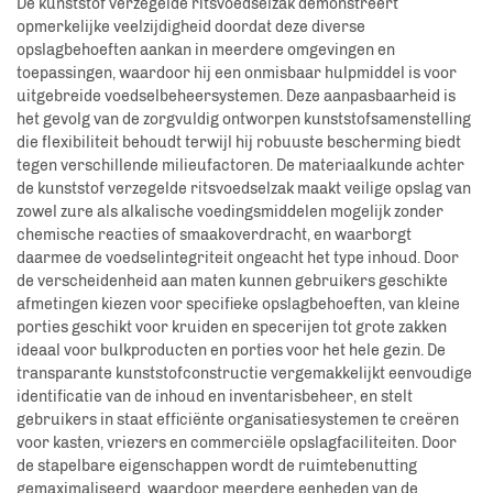
De kunststof verzegelde ritsvoedselzak demonstreert
opmerkelijke veelzijdigheid doordat deze diverse
opslagbehoeften aankan in meerdere omgevingen en
toepassingen, waardoor hij een onmisbaar hulpmiddel is voor
uitgebreide voedselbeheersystemen. Deze aanpasbaarheid is
het gevolg van de zorgvuldig ontworpen kunststofsamenstelling
die flexibiliteit behoudt terwijl hij robuuste bescherming biedt
tegen verschillende milieufactoren. De materiaalkunde achter
de kunststof verzegelde ritsvoedselzak maakt veilige opslag van
zowel zure als alkalische voedingsmiddelen mogelijk zonder
chemische reacties of smaakoverdracht, en waarborgt
daarmee de voedselintegriteit ongeacht het type inhoud. Door
de verscheidenheid aan maten kunnen gebruikers geschikte
afmetingen kiezen voor specifieke opslagbehoeften, van kleine
porties geschikt voor kruiden en specerijen tot grote zakken
ideaal voor bulkproducten en porties voor het hele gezin. De
transparante kunststofconstructie vergemakkelijkt eenvoudige
identificatie van de inhoud en inventarisbeheer, en stelt
gebruikers in staat efficiënte organisatiesystemen te creëren
voor kasten, vriezers en commerciële opslagfaciliteiten. Door
de stapelbare eigenschappen wordt de ruimtebenutting
gemaximaliseerd, waardoor meerdere eenheden van de