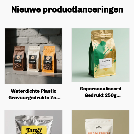
Nieuwe productlanceringen
Gepersonaliseerd
Waterdichte Plastic
Gedrukt 250g
Gravuurgedrukte Zak
Koffiewinkel Lege
met Rits Staande Zak,
Koffieboon Thee
Koffie, Noten, Snacks,
Verpakkingstas Plat
Vlees, Snoeppoeder,
Doosje Onderkant
Voedselverpakking
Koffietasje met Ventiel