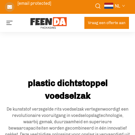
[email protected]
NL
Vraag een offerte aan
plastic dichtstoppel
voedselzak
De kunststof verzegelde rits voedselzak vertegenwoordigt een
revolutionaire vooruitgang in voedselopslagtechnologie,
waarbij gemak, duurzaamheid en superieure
bewaarcapaciteiten worden gecombineerd in één innovatief
pakket. Deze veelzijdige oplossing voor opslag is vervaardigd uit