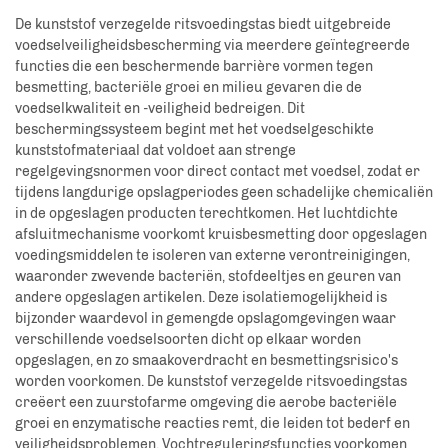
De kunststof verzegelde ritsvoedingstas biedt uitgebreide
voedselveiligheidsbescherming via meerdere geïntegreerde
functies die een beschermende barrière vormen tegen
besmetting, bacteriële groei en milieu gevaren die de
voedselkwaliteit en -veiligheid bedreigen. Dit
beschermingssysteem begint met het voedselgeschikte
kunststofmateriaal dat voldoet aan strenge
regelgevingsnormen voor direct contact met voedsel, zodat er
tijdens langdurige opslagperiodes geen schadelijke chemicaliën
in de opgeslagen producten terechtkomen. Het luchtdichte
afsluitmechanisme voorkomt kruisbesmetting door opgeslagen
voedingsmiddelen te isoleren van externe verontreinigingen,
waaronder zwevende bacteriën, stofdeeltjes en geuren van
andere opgeslagen artikelen. Deze isolatiemogelijkheid is
bijzonder waardevol in gemengde opslagomgevingen waar
verschillende voedselsoorten dicht op elkaar worden
opgeslagen, en zo smaakoverdracht en besmettingsrisico's
worden voorkomen. De kunststof verzegelde ritsvoedingstas
creëert een zuurstofarme omgeving die aerobe bacteriële
groei en enzymatische reacties remt, die leiden tot bederf en
veiligheidsproblemen. Vochtreguleringsfuncties voorkomen