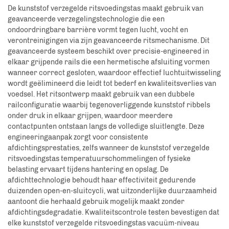
De kunststof verzegelde ritsvoedingstas maakt gebruik van
geavanceerde verzegelingstechnologie die een
ondoordringbare barrière vormt tegen lucht, vocht en
verontreinigingen via zijn geavanceerde ritsmechanisme. Dit
geavanceerde systeem beschikt over precisie-engineered in
elkaar grijpende rails die een hermetische afsluiting vormen
wanneer correct gesloten, waardoor effectief luchtuitwisseling
wordt geëlimineerd die leidt tot bederf en kwaliteitsverlies van
voedsel. Het ritsontwerp maakt gebruik van een dubbele
railconfiguratie waarbij tegenoverliggende kunststof ribbels
onder druk in elkaar grijpen, waardoor meerdere
contactpunten ontstaan langs de volledige sluitlengte. Deze
engineeringaanpak zorgt voor consistente
afdichtingsprestaties, zelfs wanneer de kunststof verzegelde
ritsvoedingstas temperatuurschommelingen of fysieke
belasting ervaart tijdens hantering en opslag. De
afdichttechnologie behoudt haar effectiviteit gedurende
duizenden open-en-sluitcycli, wat uitzonderlijke duurzaamheid
aantoont die herhaald gebruik mogelijk maakt zonder
afdichtingsdegradatie. Kwaliteitscontrole testen bevestigen dat
elke kunststof verzegelde ritsvoedingstas vacuüm-niveau