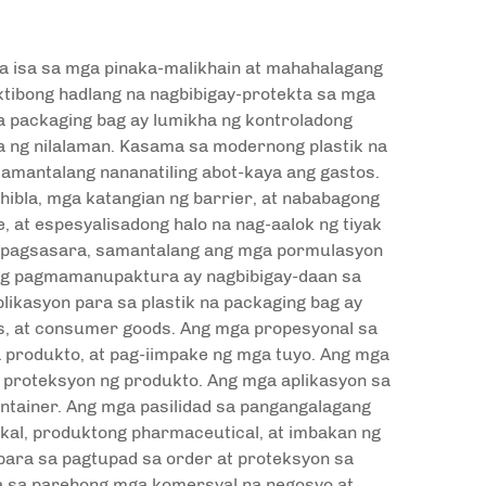
sa isa sa mga pinaka-malikhain at mahahalagang
ktibong hadlang na nagbibigay-protekta sa mga
 na packaging bag ay lumikha ng kontroladong
a ng nilalaman. Kasama sa modernong plastik na
amantalang nananatiling abot-kaya ang gastos.
hibla, mga katangian ng barrier, at nababagong
e, at espesyalisadong halo na nag-aalok ng tiyak
 ng pagsasara, samantalang ang mga pormulasyon
 ng pagmamanupaktura ay nagbibigay-daan sa
likasyon para sa plastik na packaging bag ay
ts, at consumer goods. Ang mga propesyonal sa
a produkto, at pag-iimpake ng mga tuyo. Ang mga
t proteksyon ng produkto. Ang mga aplikasyon sa
ntainer. Ang mga pasilidad sa pangangalagang
al, produktong pharmaceutical, at imbakan ng
ara sa pagtupad sa order at proteksyon sa
a sa parehong mga komersyal na negosyo at