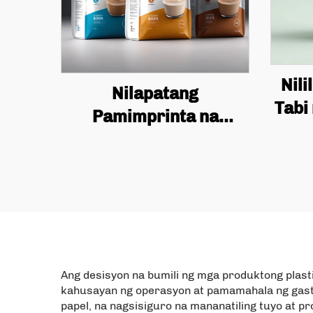
Nili
Nilapatang
Tabi
Pamimprinta na
Alum
Polyester Film na
ang 
Tatayong Bag Plastik na
par
Packaging na may
Zipper Candy Nut
Ka
Snacks Anti Odor Pet
Kali
Bag Packaging
Ang desisyon na bumili ng mga produktong plast
kahusayan ng operasyon at pamamahala ng gast
papel, na nagsisiguro na mananatiling tuyo at pr