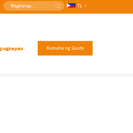
TL
Kumuha ng Quote
g-ugnayan