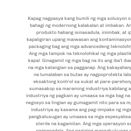
Kapag nagpasya kang bumili ng mga solusyon sa
bahagi ng modernong kalakalan at imbakan. An
produkto habang isinasadula, iniimbak, at i
kapaligiran upang maiwasan ang kontaminasyon,
packaging bag ang mga advancedeng teknolohiy
Ang mga tampok na teknolohikal ng mga plastik
kapal. Ginagamit ng mga bag na ito ang iba't ib
na mga katangian sa pagganap. Ang kakayahang 
na lumalaban sa butas ay nagpoprotekta la
eksaktong kontrol sa sukat at pare-parehong
sumasakop sa maraming industriya kabilang an
industriya ng pagkain ay umaasa sa mga bag na 
negosyo sa tingian ay gumagamit nito para sa m
industriya ay kasama ang pag-iimpake ng mga
pangkalusugan ay umaasa sa mga espesyalisad
sterile na kagamitan. Ang mga operasyon 
pagpapadala. Ang pagiging mapagkukunan n