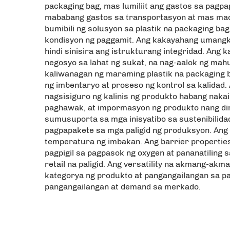
packaging bag, mas lumiliit ang gastos sa pagp
mababang gastos sa transportasyon at mas mada
bumibili ng solusyon sa plastik na packaging ba
kondisyon ng paggamit. Ang kakayahang umangko
hindi sinisira ang istrukturang integridad. Ang
negosyo sa lahat ng sukat, na nag-aalok ng ma
kaliwanagan ng maraming plastik na packaging b
ng imbentaryo at proseso ng kontrol sa kalidad
nagsisiguro ng kalinis ng produkto habang naka
paghawak, at impormasyon ng produkto nang dir
sumusuporta sa mga inisyatibo sa sustenibilidad
pagpapakete sa mga paligid ng produksyon. Ang 
temperatura ng imbakan. Ang barrier properties
pagpigil sa pagpasok ng oxygen at pananatiling
retail na paligid. Ang versatility na akmang-akm
kategorya ng produkto at pangangailangan sa p
pangangailangan at demand sa merkado.