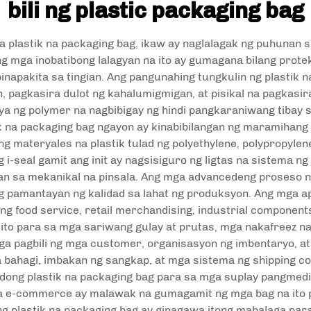
bili ng plastic packaging bag
 plastik na packaging bag, ikaw ay naglalagak ng puhunan 
g mga inobatibong lalagyan na ito ay gumagana bilang prote
pinapakita sa tingian. Ang pangunahing tungkulin ng plastik
 pagkasira dulot ng kahalumigmigan, at pisikal na pagkasir
a ng polymer na nagbibigay ng hindi pangkaraniwang tibay s
 na packaging bag ngayon ay kinabibilangan ng maramihang 
ang materyales na plastik tulad ng polyethylene, polypropylen
i-seal gamit ang init ay nagsisiguro ng ligtas na sistema
ban sa mekanikal na pinsala. Ang mga advancedeng proseso
 pamantayan ng kalidad sa lahat ng produksyon. Ang mga ap
g food service, retail merchandising, industrial componen
ito para sa mga sariwang gulay at prutas, mga nakafreez n
ga pagbili ng mga customer, organisasyon ng imbentaryo, a
 bahagi, imbakan ng sangkap, at mga sistema ng shipping co
ong plastik na packaging bag para sa mga suplay pangmedik
sa e-commerce ay malawak na gumagamit ng mga bag na ito p
g plastik na packaging bag ay ginagawa itong mahalaga par