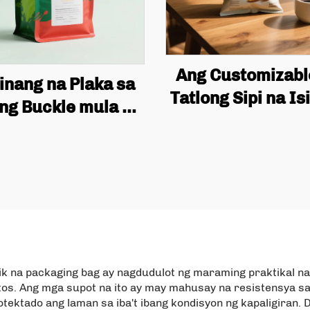
Ang Customizabl
linang na Plaka sa
Tatlong Sipi na Is
 ng Buckle mula sa
Potato Chip Pack
inum Foil kasama
Bag Ay Mahusay 
Lata at mga Valves
Sa Snack Potato 
a sa Mga Bag ng
Flip Packagin
Coffee Beans,
balang-kalanang
dad ng Mga Bag ng
Kahawa
ik na packaging bag ay nagdudulot ng maraming praktikal n
os. Ang mga supot na ito ay may mahusay na resistensya s
otektado ang laman sa iba't ibang kondisyon ng kapaligiran. 