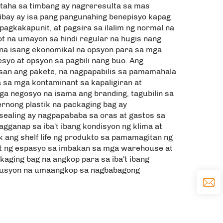
ntaha sa timbang ay nagreresulta sa mas
bay ay isa pang pangunahing benepisyo kapag
pagkakapunit, at pagsira sa ilalim ng normal na
t na umayon sa hindi regular na hugis nang
g na isang ekonomikal na opsyon para sa mga
yo at opsyon sa pagbili nang buo. Ang
ksan ang pakete, na nagpapabilis sa pamamahala
 sa mga kontaminant sa kapaligiran at
a negosyo na isama ang branding, tagubilin sa
rnong plastik na packaging bag ay
 sealing ay nagpapababa sa oras at gastos sa
ganap sa iba't ibang kondisyon ng klima at
k ang shelf life ng produkto sa pamamagitan ng
mit ng espasyo sa imbakan sa mga warehouse at
ckaging bag na angkop para sa iba't ibang
solusyon na umaangkop sa nagbabagong