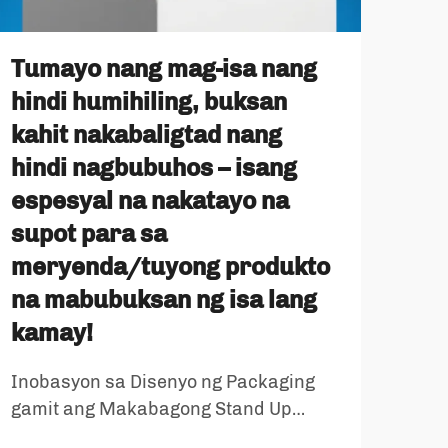
Ret
Tumayo nang mag-isa nang
Pag
hindi humihiling, buksan
Ma
kahit nakabaligtad nang
ng
hindi nagbubuhos – isang
espesyal na nakatayo na
Ang
supot para sa
mal
meryenda/tuyong produkto
sigl
TIGN
mga
na mabubuksan ng isa lang
kum
kamay!
inob
pag
Inobasyon sa Disenyo ng Packaging
pin
gamit ang Makabagong Stand Up
imba
Pouches Ang mundo ng packaging ay