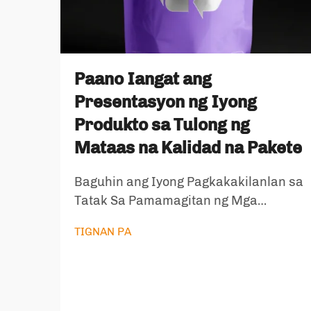
Paano Iangat ang
Presentasyon ng Iyong
Produkto sa Tulong ng
Mataas na Kalidad na Pakete
Baguhin ang Iyong Pagkakakilanlan sa
Tatak Sa Pamamagitan ng Mga
Estratehikong Solusyon sa Pakete Ang
TIGNAN PA
paraan kung paano mo inilalahad ang
iyong mga produkto ay nagsasabi ng
maraming bagay tungkol sa mga
halaga ng iyong tatak at pangako sa