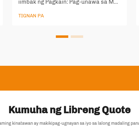
iimbak ng Pagkain: Pag-unawa sa Mga
Standing Bag na PE na May Grado
TIGNAN PA
para sa Pagkain Kapag ang usapin ay
ligtas na pag-iimbak ng pagkain, lalo
na para sa pinakamahihina sa ating
pamilya tulad ng mga sanggol at
matatanda, napakahalaga ng pagpili
ng materyal sa pagpoproseso. Ang
food gra...
Kumuha ng Libreng Quote
aming kinatawan ay makikipag-ugnayan sa iyo sa lalong madaling pan