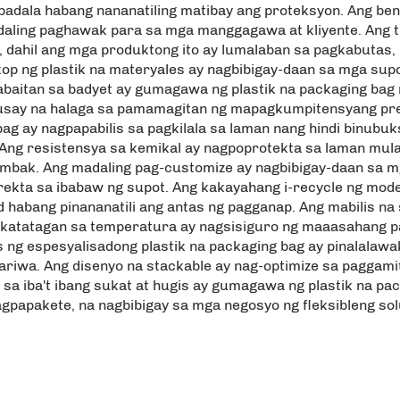
apadala habang nananatiling matibay ang proteksyon. Ang be
ling paghawak para sa mga manggagawa at kliyente. Ang ti
g, dahil ang mga produktong ito ay lumalaban sa pagkabutas, 
p ng plastik na materyales ay nagbibigay-daan sa mga supo
 kabaitan sa badyet ay gumagawa ng plastik na packaging ba
husay na halaga sa pamamagitan ng mapagkumpitensyang pres
ag ay nagpapabilis sa pagkilala sa laman nang hindi binubu
. Ang resistensya sa kemikal ay nagpoprotekta sa laman mula
imbak. Ang madaling pag-customize ay nagbibigay-daan sa mg
ekta sa ibabaw ng supot. Ang kakayahang i-recycle ng mode
 habang pinananatili ang antas ng pagganap. Ang mabilis na
katatagan sa temperatura ay nagsisiguro ng maaasahang pag
 ng espesyalisadong plastik na packaging bag ay pinalalawa
 sariwa. Ang disenyo na stackable ay nag-optimize sa pagga
a sa iba't ibang sukat at hugis ay gumagawa ng plastik na pa
agpapakete, na nagbibigay sa mga negosyo ng fleksibleng 