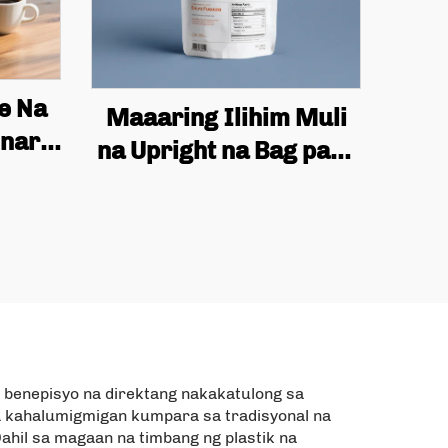
e Na
Maaaring Ilihim Muli
inara
na Upright na Bag para
aging
sa Packaging ng
Para
Pagkain, Dried Fruit
Badge
Snack
g
a benepisyo na direktang nakakatulong sa
a kahalumigmigan kumpara sa tradisyonal na
Dahil sa magaan na timbang ng plastik na