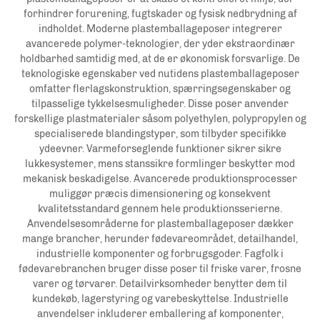
forhindrer forurening, fugtskader og fysisk nedbrydning af
indholdet. Moderne plastemballageposer integrerer
avancerede polymer-teknologier, der yder ekstraordinær
holdbarhed samtidig med, at de er økonomisk forsvarlige. De
teknologiske egenskaber ved nutidens plastemballageposer
omfatter flerlagskonstruktion, spærringsegenskaber og
tilpasselige tykkelsesmuligheder. Disse poser anvender
forskellige plastmaterialer såsom polyethylen, polypropylen og
specialiserede blandingstyper, som tilbyder specifikke
ydeevner. Varmeforseglende funktioner sikrer sikre
lukkesystemer, mens stanssikre formlinger beskytter mod
mekanisk beskadigelse. Avancerede produktionsprocesser
muliggør præcis dimensionering og konsekvent
kvalitetsstandard gennem hele produktionsserierne.
Anvendelsesområderne for plastemballageposer dækker
mange brancher, herunder fødevareområdet, detailhandel,
industrielle komponenter og forbrugsgoder. Fagfolk i
fødevarebranchen bruger disse poser til friske varer, frosne
varer og tørvarer. Detailvirksomheder benytter dem til
kundekøb, lagerstyring og varebeskyttelse. Industrielle
anvendelser inkluderer emballering af komponenter,