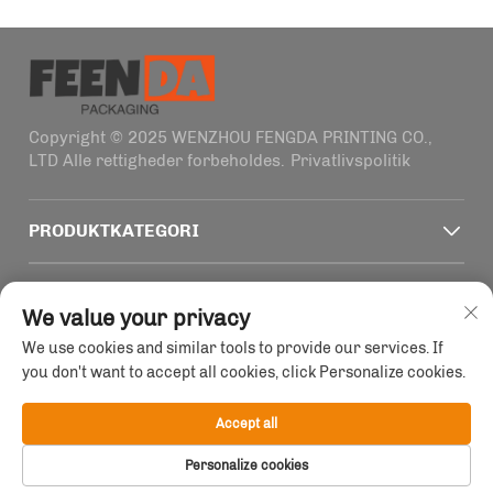
Copyright © 2025 WENZHOU FENGDA PRINTING CO.,
LTD Alle rettigheder forbeholdes.
Privatlivspolitik
PRODUKTKATEGORI
HURTIGE LINKS
We value your privacy
We use cookies and similar tools to provide our services. If
KONTAKTOPLYSNINGER
you don't want to accept all cookies, click Personalize cookies.
Office add : Bygning 4, nr. 1915-2011 Haifeng vej,
Wenzhou, Zhejiang, Kina
Accept all
E-mail:
[email protected]
Personalize cookies
Tlf:
+86-13758856618