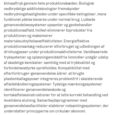
klimaaftryk gennem hele produktionskæden. Biologisk
nedbrydelige additivteknologier fremskynder
nedbrydningshastigheden under specifikke betingelser, mens
funktionel ydelse bevares under normal brug. Lukkede
genanvendelsessystemer opsamler og genbehandler
produktionsaffald, hvilket eliminerer biprodukter fra
produktionen og maksimerer
materialeudnyttelseseffektiviteten. Energieffektive
produktionsanlæg reducerer elforbruget og udledningen af
drivhusgasser under produktionsaktiviteterne. Vandbaserede
tryksystemer og opløsningsmiddelfrie limmidler undgår udslip
af skadelige kemikalier, samtidig med at trykkvalitet og
forbindelsesstyrke opretholdes. Kompatibilitet med
efterforbruger-genanvendelse sikrer, at brugte
plastemballageposer integreres problemfrit i eksisterende
affaldshåndteringssystemer. Tydelige mærkningssystemer
identificerer genanvendelseskode og
bortskaffelsesinstruktioner for at lette korrekt behandling ved
levetidens slutning. Samarbejdsprogrammer med
genanvendelsesfaciliteter etablerer indsamlingssystemer, der
understøtter principperne om cirkulær økonomi.