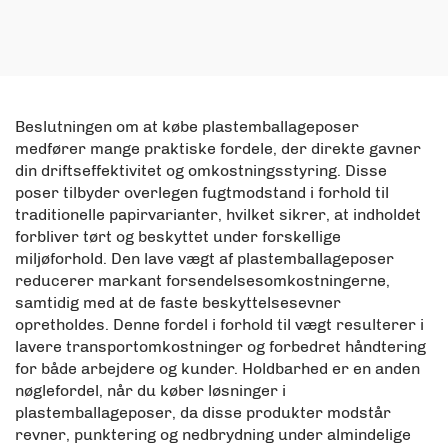
pakkepose er perfekt til
lodret pose, tørrede
snack kartoffelbadge
frugtsnacks
flip-pakning
Beslutningen om at købe plastemballageposer
medfører mange praktiske fordele, der direkte gavner
din driftseffektivitet og omkostningsstyring. Disse
poser tilbyder overlegen fugtmodstand i forhold til
traditionelle papirvarianter, hvilket sikrer, at indholdet
forbliver tørt og beskyttet under forskellige
miljøforhold. Den lave vægt af plastemballageposer
reducerer markant forsendelsesomkostningerne,
samtidig med at de faste beskyttelsesevner
opretholdes. Denne fordel i forhold til vægt resulterer i
lavere transportomkostninger og forbedret håndtering
for både arbejdere og kunder. Holdbarhed er en anden
nøglefordel, når du køber løsninger i
plastemballageposer, da disse produkter modstår
revner, punktering og nedbrydning under almindelige