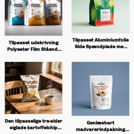
Tilpasset Aluminiumfolie
Tilpasset udskrivning
Side Spændplade med
Polyester Film Stående
Tinskaner og Ventiler til
Sæk Plastik Pakning
Kaffeboernsposer
Zipper Candy Nut
Grossistkvalitet
Snacks Anti Lugt
Kaffeposer
Hundesæk Pakning
Den tilpasselige tre-sider
Genlæsbart
siglade kartoffelchip
madvarerindpakning