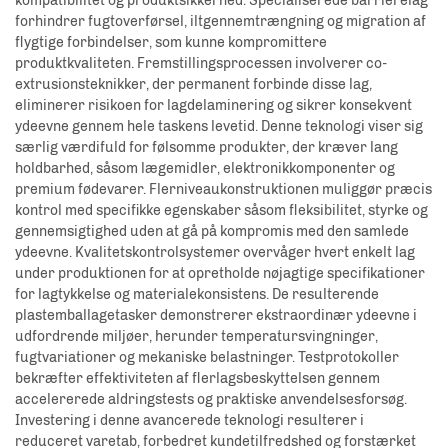
kompatibilitet og produktsikkerhed. Specialiserede barrièrelag
forhindrer fugtoverførsel, iltgennemtrængning og migration af
flygtige forbindelser, som kunne kompromittere
produktkvaliteten. Fremstillingsprocessen involverer co-
extrusionsteknikker, der permanent forbinde disse lag,
eliminerer risikoen for lagdelaminering og sikrer konsekvent
ydeevne gennem hele taskens levetid. Denne teknologi viser sig
særlig værdifuld for følsomme produkter, der kræver lang
holdbarhed, såsom lægemidler, elektronikkomponenter og
premium fødevarer. Flerniveaukonstruktionen muliggør præcis
kontrol med specifikke egenskaber såsom fleksibilitet, styrke og
gennemsigtighed uden at gå på kompromis med den samlede
ydeevne. Kvalitetskontrolsystemer overvåger hvert enkelt lag
under produktionen for at opretholde nøjagtige specifikationer
for lagtykkelse og materialekonsistens. De resulterende
plastemballagetasker demonstrerer ekstraordinær ydeevne i
udfordrende miljøer, herunder temperatursvingninger,
fugtvariationer og mekaniske belastninger. Testprotokoller
bekræfter effektiviteten af flerlagsbeskyttelsen gennem
accelererede aldringstests og praktiske anvendelsesforsøg.
Investering i denne avancerede teknologi resulterer i
reduceret varetab, forbedret kundetilfredshed og forstærket