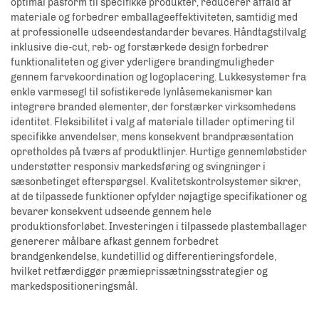
optimal pasform til specifikke produkter, reducerer affald af
materiale og forbedrer emballageeffektiviteten, samtidig med
at professionelle udseendestandarder bevares. Håndtagstilvalg
inklusive die-cut, reb- og forstærkede design forbedrer
funktionaliteten og giver yderligere brandingmuligheder
gennem farvekoordination og logoplacering. Lukkesystemer fra
enkle varmesegl til sofistikerede lynlåsemekanismer kan
integrere branded elementer, der forstærker virksomhedens
identitet. Fleksibilitet i valg af materiale tillader optimering til
specifikke anvendelser, mens konsekvent brandpræsentation
opretholdes på tværs af produktlinjer. Hurtige gennemløbstider
understøtter responsiv markedsføring og svingninger i
sæsonbetinget efterspørgsel. Kvalitetskontrolsystemer sikrer,
at de tilpassede funktioner opfylder nøjagtige specifikationer og
bevarer konsekvent udseende gennem hele
produktionsforløbet. Investeringen i tilpassede plastemballager
genererer målbare afkast gennem forbedret
brandgenkendelse, kundetillid og differentieringsfordele,
hvilket retfærdiggør præmieprissætningsstrategier og
markedspositioneringsmål.