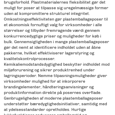
brugsforhold. Plastmaterialernes fleksibilitet gør det
muligt for poser at tilpasse sig uregelmæssige former
uden at kompromittere strukturel integritet.
Omkostningseffektiviteten gør plastemballageposer til
et økonomisk fornuftigt valg for virksomheder i alle
størrelser og tilbyder fremragende værdi gennem
konkurrencedygtige priser og muligheder for køb i
bulk. Gennemsigtigheden i mange plastemballageposer
gør det nemt at identificere indholdet uden at åbne
pakkerne, hvilket effektiviserer lagerstyring og
kvalitetskontrolprocesser.
Kemikaliemodstandsdygtighed beskytter indholdet mod
miljøforurening og sikrer produktrenhed under
lagringsperioder. Nemme tilpasningsmuligheder giver
virksomheder mulighed for at inkorporere
brandingelementer, håndteringsanvisninger og
produktinformation direkte på posernes overflade.
Genbrugeligheden af moderne plastemballageposer
understøtter bæredygtighedsinitiativer, samtidig med
at ydelsesstandarder opretholdes. Hurtige