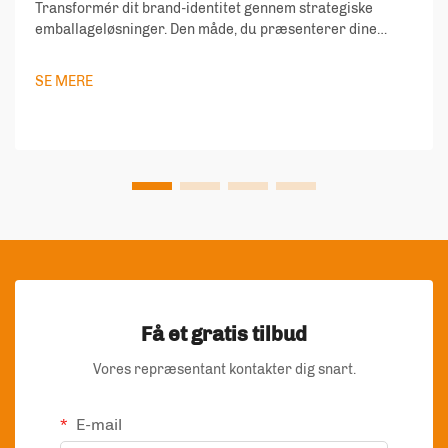
Transformér dit brand-identitet gennem strategiske
emballageløsninger. Den måde, du præsenterer dine
produkter på, siger meget om dit brands værdier og
engagement i kvalitet. I dagens konkurrencedygtige
SE MERE
marked er emballageposer blevet mere end beskyttelse...
Få et gratis tilbud
Vores repræsentant kontakter dig snart.
E-mail