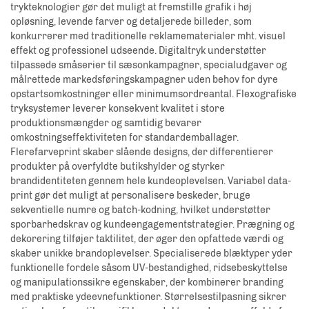
trykteknologier gør det muligt at fremstille grafik i høj
opløsning, levende farver og detaljerede billeder, som
konkurrerer med traditionelle reklamematerialer mht. visuel
effekt og professionel udseende. Digitaltryk understøtter
tilpassede småserier til sæsonkampagner, specialudgaver og
målrettede markedsføringskampagner uden behov for dyre
opstartsomkostninger eller minimumsordreantal. Flexografiske
tryksystemer leverer konsekvent kvalitet i store
produktionsmængder og samtidig bevarer
omkostningseffektiviteten for standardemballager.
Flerefarveprint skaber slående designs, der differentierer
produkter på overfyldte butikshylder og styrker
brandidentiteten gennem hele kundeoplevelsen. Variabel data-
print gør det muligt at personalisere beskeder, bruge
sekventielle numre og batch-kodning, hvilket understøtter
sporbarhedskrav og kundeengagementstrategier. Prægning og
dekorering tilføjer taktilitet, der øger den opfattede værdi og
skaber unikke brandoplevelser. Specialiserede blæktyper yder
funktionelle fordele såsom UV-bestandighed, ridsebeskyttelse
og manipulationssikre egenskaber, der kombinerer branding
med praktiske ydeevnefunktioner. Størrelsestilpasning sikrer