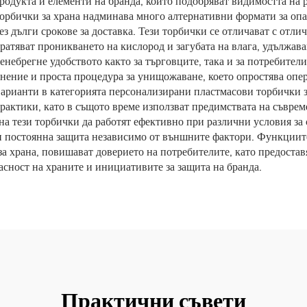
дукта и елементи на бранда, които подобряват видимостта на р
рбички за храна надминава много алтернативни формати за опак
з дълги срокове за доставка. Тези торбички се отличават с отли
ратяват проникването на кислород и загубата на влага, удължав
ренебрегне удобството както за търговците, така и за потребите
анение и проста процедура за унищожаване, което опростява оп
арианти в категорията персонализирани пластмасови торбички за
рактики, като в същото време използват предимствата на съврем
а тези торбички да работят ефективно при различни условия за
и постоянна защита независимо от външните фактори. Функциите
а храна, повишават доверието на потребителите, като предостав
асност на храните и инициативите за защита на бранда.
Практични съвети