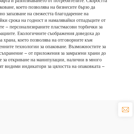
афта и разпознаването от потребителите. Скоростта
оване, което позволява на бизнесите бързо да
чно запазване на свежестта благодарение на
айки срока на годност и намалявайки отпадъците от
лите – персонализираните пластмасови торбички за
ерациите. Екологичните съображения доведоха до
 храна, което позволява на отговорните към
енните технологии за опаковане. Възможностите за
 съхранение – от приложения за замразени храни до
 за откриване на манипулации, налични в много
ят видими индикатори за цялостта на опаковката –