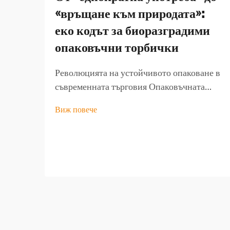
«връщане към природата»:
еко кодът за биоразградими
опаковъчни торбички
Революцията на устойчивото опаковане в
съвременната търговия Опаковъчната
индустрия се намира на кръстопът, докато
Виж повече
екологичното съзнание преобразува
потребителското поведение и бизнес
практиките. В сърцето на тази
трансформация се намира нарастващото...