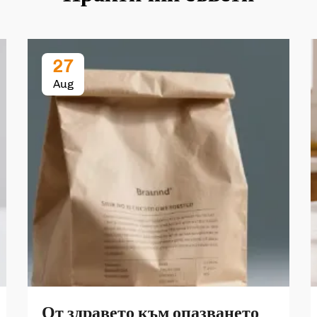
27
Aug
От здравето към опазването