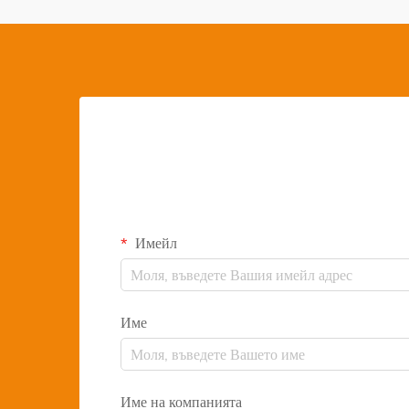
Имейл
Име
Име на компанията