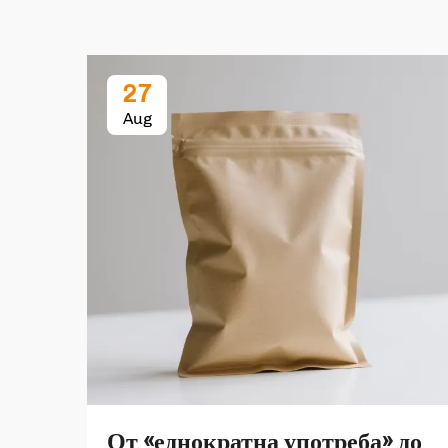
27
Aug
От «еднократна употреба» до