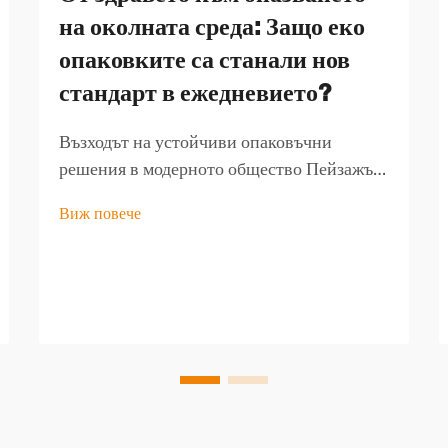
на околната среда: Защо еко
опаковките са станали нов
стандарт в ежедневието?
Възходът на устойчиви опаковъчни
решения в модерното общество Пейзажът
на потребителските опаковки е претърпял
Виж повече
драматична трансформация през
последните години, като опаковъчни
торбички, дружелюбни към околната
среда, се превръщат в основен камък на
устойчивия начин на живот. Докато еко...