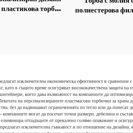
Торба с молия 
 пластикова торба
полиестерова фил
ротеинов порошок,
алуминиев фоли
ко дъно на торбата
персонализира
фе зърна с вентил и
печатане разтегл
молия
торба за чай и ка
вентил и моли
едлагат изключителна икономическа ефективност в сравнение с 
не, като в същото време осигуряват висококачествена защита на 
контейнери, което дава възможност на компаниите да оптимизира
 Лекотата на персонализираните пластмасови торбички за храна 
ства, без да надвишават ограниченията по тегло или да понесат 
 компаниите могат да посочат точни размери, дебелина и състав
 елиминира отпадъците от прекалено голямо опаковане и осигуря
предлагат изключителна гъвкавост и по отношение на дизайна, 