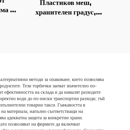
от
Пластиков меш,
ма и
хранителен градус,
о с
издръжлив, герметичен,
но
влагозащитен,
яема
алуминиево фолие с
фе с
плоско дно и
я
самозапечатващ се меш
за домашни любимци
алтернативни методи за опаковане, което позволява
продуктите. Тези торбички заемат значително по-
т ефективността на склада и да намалят разходите
директно води до по-ниски транспортни разходи, тъй
допълнителни товарни такси. Гъвкавостта в
 на материала, напълно съответстващи на
ва адекватна защита за конкретни храни.
като позволяват на фирмите да включват