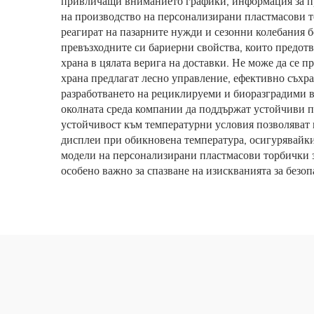
привличащи вниманието графики, информация за про
на производство на персонализирани пластмасови то
реагират на пазарните нужди и сезонни колебания бе
превъзходните си бариерни свойства, които предотв
храна в цялата верига на доставки. Не може да се п
храна предлагат лесно управление, ефективно съхр
разработването на рециклируеми и биоразградими в
околната среда компании да поддържат устойчиви п
устойчивост към температурни условия позволяват н
дисплеи при обикновена температура, осигурявайк
модели на персонализирани пластмасови торбички з
особено важно за спазване на изискванията за безоп