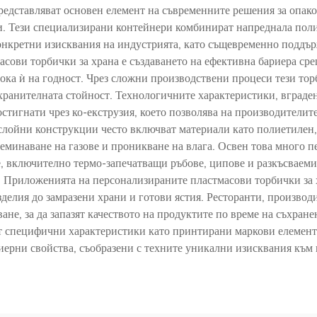
едставляват основен елемент на съвременните решения за опак
ти. Тези специализирани контейнери комбинират напреднала пол
 конкретни изисквания на индустрията, като същевременно поддър
ови торбички за храна е създаването на ефективна бариера сре
срока ѝ на годност. Чрез сложни производствени процеси тези т
 хранителната стойност. Технологичните характеристики, вград
стигнати чрез ко-екструзия, което позволява на производители
слойни конструкции често включват материали като полиетиле
еминаване на газове и проникване на влага. Освен това много 
е, включително термо-запечатващи ръбове, ципове и разкъсваеми
та. Приложенията на персонализираните пластмасови торбички за
зделия до замразени храни и готови ястия. Ресторанти, производ
ване, за да запазят качеството на продуктите по време на съхран
 специфични характеристики като принтирани маркови елементи
иерни свойства, съобразени с техните уникални изисквания към 