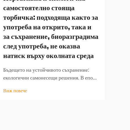
сам
самостоятелно стояща
Хр
торбичка: подходяща както за
цве
употреба на открито, така и
съх
за съхранение, биоразградима
от
след употреба, не оказва
Рево
натиск върху околната среда
запа
Бъдещето на устойчивото съхранение:
ежед
Виж 
екологични самонесещи решения. В епоха,
труд
в която грижата за околната среда се
опак
Виж повече
съчетава с практически иновации,
цвет
екологичната самонесеща торбичка се
Инов
превръща в революционно решение както
блок
за употреба на открито, така и за
стаб
съхранение