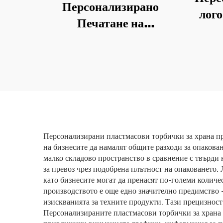
Персонализирано
лого
Печатане на
за п
Полиестеров Филм
плос
Стойкия Пакет
за ка
Пластмасово
Пакетиране с Зипер за
Конфети, Орехове и
Снекове с Отпорен към
Миризма Пет Торбичка
Персонализирани пластмасови торбички за храна пр
на бизнесите да намалят общите разходи за опакова
малко складово пространство в сравнение с твърди 
за превоз чрез подобрена плътност на опаковането.
като бизнесите могат да пренасят по-големи количе
производството е още едно значително предимство –
изискванията за техните продукти. Тази прецизност
Персонализираните пластмасови торбички за храна 