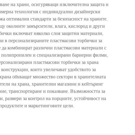
оване на храни, осигуряващи изключителна защита и
имерна технология с индивидуални дизайнерски
жа оптимални стандарти за безопасност на храните.
щу околните замърсители, влага, кислород и други
орбички включват няколко слоя защитни материали,
ени в персонализираните пластмасови торбички за
те да комбинират различни пластмасови материали с
н, полипропилен и специализирани бариерни филми,
персонализирани пластмасови торбички за храна
 конструкции, които увеличават удобството за
 храна обхващат множество сектори в хранителната
ители на храна, хранителни магазини и кейтъринг
ение, транспортиране и показване. Възможността за
, размери за контрол на порциите, устойчивост на
продуктите и маркетинговите цели.