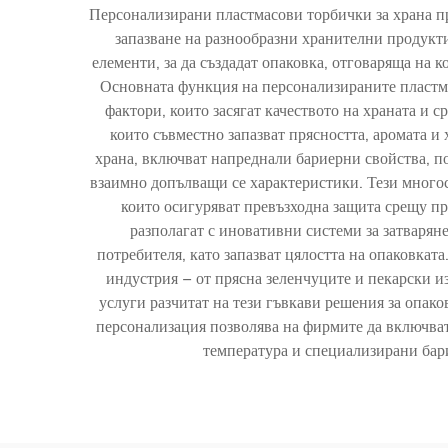
Персонализирани пластмасови торбички за храна пр
запазване на разнообразни хранителни продук
елементи, за да създадат опаковка, отговаряща на
Основната функция на персонализираните пластмас
фактори, които засягат качеството на храната и 
които съвместно запазват прясността, аромата и
храна, включват напреднали бариерни свойства, по
взаимно допълващи се характеристики. Тези много
които осигуряват превъзходна защита срещу пр
разполагат с иновативни системи за затварян
потребителя, като запазват цялостта на опаковка
индустрия – от прясна зеленчуците и пекарски и
услуги разчитат на тези гъвкави решения за опако
персонализация позволява на фирмите да включват
температура и специализирани бар