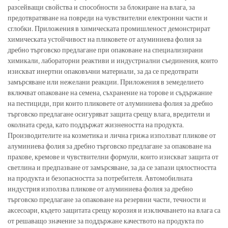
разсейващи свойства и способности за блокиране на влага, за
предотвратяване на повреди на чувствителни електронни части и
сглобки. Приложения в химическата промишленост демонстрират
химическата устойчивост на пликовете от алуминиева фолия за
дребно търговско предлагане при опаковане на специализирани
химикали, лабораторни реактиви и индустриални съединения, които
изискват инертни опаковъчни материали, за да се предотврати
замърсяване или нежелани реакции. Приложения в земеделието
включват опаковане на семена, съхранение на торове и съдържание
на пестициди, при които пликовете от алуминиева фолия за дребно
търговско предлагане осигуряват защита срещу влага, вредители и
околната среда, като поддържат жизнеността на продукта.
Производителите на козметика и лична грижа използват пликове от
алуминиева фолия за дребно търговско предлагане за опаковане на
прахове, кремове и чувствителни формули, които изискват защита от
светлина и предпазване от замърсяване, за да се запази цялостността
на продукта и безопасността за потребителя. Автомобилната
индустрия използва пликове от алуминиева фолия за дребно
търговско предлагане за опаковане на резервни части, течности и
аксесоари, където защитата срещу корозия и изключването на влага са
от решаващо значение за поддържане качеството на продукта по