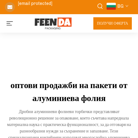
[email protected]
BG
ПОЛУЧИ ОФЕРТА
оптови продажби на пакети от
алуминиева фолия
Дробни алуминиеви фолиеви торбички представляват
революционно решение за опаковане, което съчетава напреднала
материална наука с практическа функционалност, за да отговаря на
разнообразни нужди за съхранение и запазване. Тези
специализирани контейнери използват многослойна алуминиева