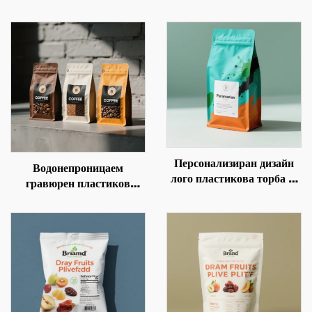
Персонализиран дизайн
Водонепроницаем
лого пластикова торба за
гравюрен пластиков
протеинов порошок,
пакет с лесница и стояч
плоско дъно на торбата за
дън, за кава, орехи,
кафе зърна с вентил и
закуски, месо, сладкиши,
молия
прах, хранителна
упаковка