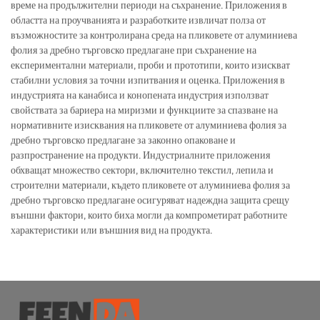
време на продължителни периоди на съхранение. Приложения в
областта на проучванията и разработките извличат полза от
възможностите за контролирана среда на пликовете от алуминиева
фолия за дребно търговско предлагане при съхранение на
експериментални материали, проби и прототипи, които изискват
стабилни условия за точни изпитвания и оценка. Приложения в
индустрията на канабиса и конопената индустрия използват
свойствата за бариера на миризми и функциите за спазване на
нормативните изисквания на пликовете от алуминиева фолия за
дребно търговско предлагане за законно опаковане и
разпространение на продукти. Индустриалните приложения
обхващат множество сектори, включително текстил, лепила и
строителни материали, където пликовете от алуминиева фолия за
дребно търговско предлагане осигуряват надеждна защита срещу
външни фактори, които биха могли да компрометират работните
характеристики или външния вид на продукта.