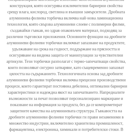
конструкция, която осигурява изключителни бариерни свойства
срещу влага, кислород, светлина и външни замърсители. Дробната
алуминиева фолиева торбичка включва най-нова ламинационна
технология, която свързва алуминиеви слоеве с полимерни филми,
създавайки гъвкав, но здрав опаковъчен материал, подходящ за
различни търговски приложения. Основните функции на дробните
алуминиеви фолиеви торбички включват запазване на продуктите,
удължаване на срока на годност, поддържане на прясността и
осигуряване на видима защита от манипулации за чувствителни
артикули. Тези торбички разполагат с термо-запечатващи свойства,
които позволяват сигурно затваряне, като същевременно запазват
цялостта на съдържанието. Технологичната основа зад дробните
алуминиеви фолиеви торбички включва прецизни производствени
процеси, които гарантират постоянна дебелина, оптимални бариерни
характеристики и надеждна якост на запечатването. Напредналите
възможности за печат позволяват персонализирано маркиране и
показване на информация за продукта, без да се компрометират
защитните качества на алуминиевата структура. Гъвкавостта на
дробните алуминиеви фолиеви торбички ги прави незаменими в
множество индустрии, включително хранителна промишленост,
фармацевтика, електроника, химикали и потребителски стоки. В