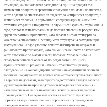
от мащаба, които намаляват разходите на единица продукт със
значителни проценти в сравнение с покупки в по-малки количества,
често водещи до спестявания от двадесет до четиридесет процента, в
зависимост от обема на поръчките и спецификациите. Обемните
отстъпки, свързани с покупката на алуминиеви фолиеви торбички на
едро, позволяват на компаниите да насочат спестените ресурси към
други оперативни приоритети, като запазят високи стандарти за
качество на опаковките. Предвидимата структура на разходите при
закупуването на едро улеснява точното планиране на бюджета и
финансовото прогнозиране, като елиминира ценовата волатилност,
често свързана с по-малки и чести поръчки. Управлението на
складовите запаси се облага от по-редки заявки, по-ниски
административни разходи и намалени транспортни разходи
благодарение на консолидирани доставки на алуминиеви фолиеви
торбички. Закупуването на големи количества осигурява стабилност
в веригата на доставки, като гарантира достатъчен складов запас за
удовлетворяване на производствените нужди без прекъсвания и
намалява риска от липса на опаковки, които биха могли да спрат
производството. Последователността в качеството при големи
поръчки на алуминиеви фолиеви торбички осигурява еднакви
стандарти за опаковане през целия производствен процес,