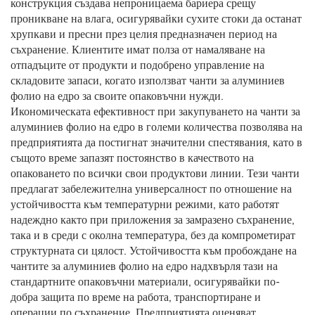
конструкция създава непроницаема бариера срещу
проникване на влага, осигурявайки сухите стоки да останат
хрупкави и пресни през целия предназначен период на
съхранение. Клиентите имат полза от намаляване на
отпадъците от продукти и подобрено управление на
складовите запаси, когато използват чанти за алуминиев
фолио на едро за своите опаковъчни нужди.
Икономическата ефективност при закупуването на чанти за
алуминиев фолио на едро в големи количества позволява на
предприятията да постигнат значителни спестявания, като в
същото време запазят постоянство в качеството на
опаковането по всички свои продуктови линии. Тези чанти
предлагат забележителна универсалност по отношение на
устойчивостта към температурни режими, като работят
надеждно както при приложения за замразено съхранение,
така и в среди с околна температура, без да компрометират
структурната си цялост. Устойчивостта към пробождане на
чантите за алуминиев фолио на едро надхвърля тази на
стандартните опаковъчни материали, осигурявайки по-
добра защита по време на работа, транспортиране и
операции по съхранение. Предприятията оценяват