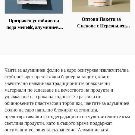
Оптови Пакети за
Прозрачен устойчив на
Снекове с Персонален
пода мешek, алуминиева
Лого, Биоразлагаеми и
фолийна молния за
Възобновяеми
затваряне, упаковка за
Индустриални Торби за
кокосови листа и храна за
Храна, Манго Сушените
домашни любимци
Производи
Чанта за алуминиев фолио на едро осигурява изключителна
стойност чрез превъзходна бариерна защита, която
значително надминава традиционните опаковъчни
материали по запазване на качеството на продукта и
удължаване на срока на годност. За разлика от
обикновените пластмасови торбички, чантите за алуминиев
фолио на едро напълно блокират светлината,
предотвратявайки фотодеградацията на чувствителните към
светлина продукти, като в същото време поддържат
оптимални условия за съхранение. Алуминиевата