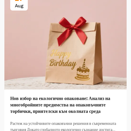
Aug
Нов избор на екологично опаковане: Анализ на
многобройните предимства на опаковъчните
торбички, приятелски към околната среда
Растеж на устойчивите опаковъчни решения в съвременната
търговия Докато глобалното екологично съзнание достига