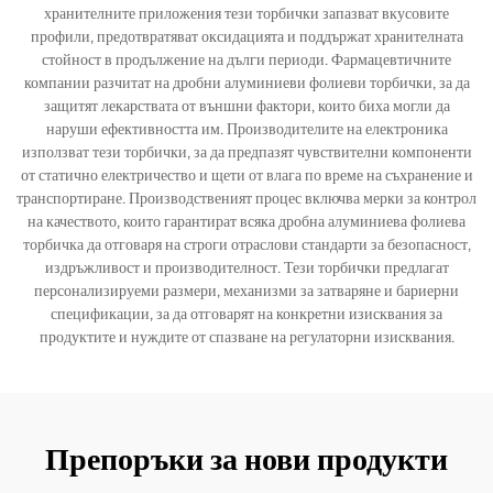
хранителните приложения тези торбички запазват вкусовите
профили, предотвратяват оксидацията и поддържат хранителната
стойност в продължение на дълги периоди. Фармацевтичните
компании разчитат на дробни алуминиеви фолиеви торбички, за да
защитят лекарствата от външни фактори, които биха могли да
наруши ефективността им. Производителите на електроника
използват тези торбички, за да предпазят чувствителни компоненти
от статично електричество и щети от влага по време на съхранение и
транспортиране. Производственият процес включва мерки за контрол
на качеството, които гарантират всяка дробна алуминиева фолиева
торбичка да отговаря на строги отраслови стандарти за безопасност,
издръжливост и производителност. Тези торбички предлагат
персонализируеми размери, механизми за затваряне и бариерни
спецификации, за да отговарят на конкретни изисквания за
продуктите и нуждите от спазване на регулаторни изисквания.
Препоръки за нови продукти