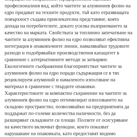
професионалния вид, който чантите за алуминиев фолио на
едро придават на техните продукти, тъй като отразяващата
повърхност създава привлекателна представяне, която
допада на потребителите, докато усилва възприемането за
качество на марката. Свойствата за топлинно запечатване на
чантите за алуминиев фолио на едро позволяват ефективна
интеграция в опаковъчните линии, намалявайки трудовите
разходи и подобрявайки производствения капацитет в
сравнение с алтернативните методи за затваряне.
Екологичните съображения благоприятстват чантите за
алуминиев фолио на едро поради съдържащия се в тях
рециклируем алуминий и намаленото използване на
материал в сравнение с твърдите опаковки.
Характеристиките за компактно съхранение на чантите за
алуминиев фолио на едро оптимизират използването на
складово пространство, позволявайки на предприятията да
поддържат по-големи количества наличности, без да
разширяват складовите си площи. Ползите от осигуряване
на качеството включват функции, които показват
нарушаване на опаковката, като предоставят видимо