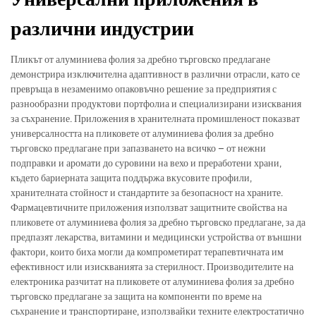
различни индустрии
Пликът от алуминиева фолия за дребно търговско предлагане
демонстрира изключителна адаптивност в различни отрасли, като се
превръща в незаменимо опаковъчно решение за предприятия с
разнообразни продуктови портфолиа и специализирани изисквания
за съхранение. Приложения в хранителната промишленост показват
универсалността на пликовете от алуминиева фолия за дребно
търговско предлагане при запазването на всичко – от нежни
подправки и аромати до суровини на вехо и преработени храни,
където бариерната защита поддържа вкусовите профили,
хранителната стойност и стандартите за безопасност на храните.
Фармацевтичните приложения използват защитните свойства на
пликовете от алуминиева фолия за дребно търговско предлагане, за да
предпазят лекарства, витамини и медицински устройства от външни
фактори, които биха могли да компрометират терапевтичната им
ефективност или изискванията за стерилност. Производителите на
електроника разчитат на пликовете от алуминиева фолия за дребно
търговско предлагане за защита на компоненти по време на
съхранение и транспортиране, използвайки техните електростатично