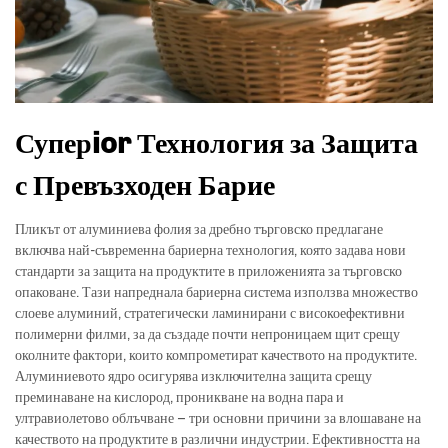
Суперior Технология за Защита
с Превъзходен Барие
Пликът от алуминиева фолия за дребно търговско предлагане
включва най-съвременна бариерна технология, която задава нови
стандарти за защита на продуктите в приложенията за търговско
опаковане. Тази напреднала бариерна система използва множество
слоеве алуминий, стратегически ламинирани с високоефективни
полимерни филми, за да създаде почти непроницаем щит срещу
околните фактори, които компрометират качеството на продуктите.
Алуминиевото ядро осигурява изключителна защита срещу
преминаване на кислород, проникване на водна пара и
ултравиолетово облъчване – три основни причини за влошаване на
качеството на продуктите в различни индустрии. Ефективността на