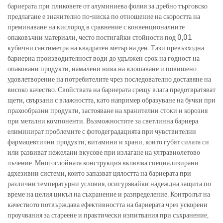
бариерата при пликовете от алуминиева фолия за дребно търговско
предлагане е значително по-ниска по отношение на скоростта на
преминаване на кислород в сравнение с конвенционалните
опаковъчни материали, често постигайки стойности под 0,01
кубични сантиметра на квадратен метър на ден. Тази превъзходна
бариерна производителност води до удължен срок на годност на
опаковани продукти, намалени нива на влошаване и повишено
удовлетворение на потребителите чрез последователно доставяне на
високо качество. Свойствата на бариерата срещу влага предотвратяват
щети, свързани с влажността, като например образуване на бучки при
прахообразни продукти, застояване на хранителни стоки и корозия
при метални компоненти. Възможностите за светлинна бариера
елиминират проблемите с фотодеградацията при чувствителни
фармацевтични продукти, витамини и храни, които губят силата си
или развиват нежелани вкусове при излагане на ултравиолетово
лъчение. Многослойната конструкция включва специализирани
адхезивни системи, които запазват цялостта на бариерата при
различни температурни условия, осигурявайки надеждна защита по
време на целия цикъл на съхранение и разпределение. Контролът на
качеството потвърждава ефективността на бариерата чрез ускорени
проучвания за стареене и практически изпитвания при съхранение,