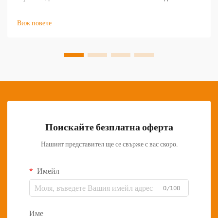
небивало ниво, опаковъчната индустрия се намира на
кръстопът. Опаковъчните торбички, приятелски към околната
Виж повече
среда, се превърнаха в революционно решение, което променя
начина, по който...
Поискайте безплатна оферта
Нашият представител ще се свърже с вас скоро.
Имейл
0/100
Име