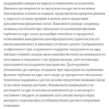
поддържайки имиджа на марката и очакванията на клиентите.
Ценовите договорености за закупуване на едро често включват
благоприятни условия за плащане, продължителни кредитни режими
и защита от сезонни промени в цените, които предоставят
допълнителни финансови ползи. Намалените разходи за единица
опаковка, постигнати чрез закупуване на алуминиеви фолиеви
торбички на едро, могат да подобрят печалбите от продуктите,
позволявайки конкурентни ценообразувателни стратегии или по-
висока рентабилност в зависимост от бизнес целите. Съображенията
за ефективност при съхранението подкрепят закупуването на едро,
тъй като големият складов запас намалява честотата на операциите по
получаване и свързаните с тях трудови разходи, като оптимизира
използването на складовото пространство. Дългосрочните
отношения с доставчици, изградени чрез закупуване на алуминиеви
фолиеви торбички на едро, често водят до приоритетно обслужване,
техническа поддръжка и достъп до нови продуктови иновации преди
те да станат широко достъпни. Финансовата предвидимост на
договорите за едро позволява на компаниите да се ангажират с
постоянни стандарти за опаковане, като запазят контрол върху
разходите, подпомагайки устойчивия бизнес растеж и оперативно
планиране.