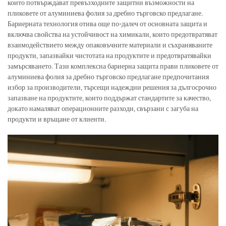
които потвърждават превъзходните защитни възможности на
пликовете от алуминиева фолия за дребно търговско предлагане.
Бариерната технология отива още по-далеч от основната защита и
включва свойства на устойчивост на химикали, които предотвратяват
взаимодействието между опаковъчните материали и съхраняваните
продукти, запазвайки чистотата на продуктите и предотвратявайки
замърсяването. Тази комплексна бариерна защита прави пликовете от
алуминиева фолия за дребно търговско предлагане предпочитания
избор за производители, търсещи надеждни решения за дългосрочно
запазване на продуктите, които поддържат стандартите за качество,
докато намаляват операционните разходи, свързани с загуба на
продукти и връщане от клиенти.