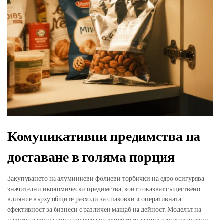
Комуникативни предимства на
доставане в голяма порция
Закупуването на алуминиеви фолиеви торбички на едро осигурява
значителни икономически предимства, които оказват съществено
влияние върху общите разходи за опаковки и оперативната
ефективност за бизнеси с различен мащаб на дейност. Моделът на
пакетно закупуване позволява на клиентите да постигнат икономии