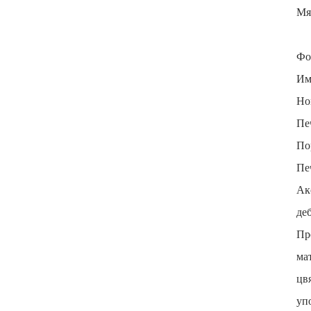
Мя
Фо
Им
Но
Пе
По
Пе
Ак
де
Пр
ма
цв
уп