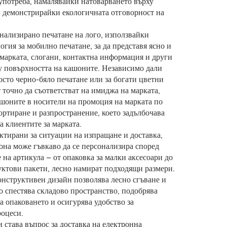
употреба, намалявайки натоварването върху
и демонстрирайки екологичната отговорност на
ализирано печатане на лого, използвайки
огия за мобилно печатане, за да представя ясно и
 марката, слогани, контактна информация и други
у повърхността на кашоните. Независимо дали
росто черно-бяло печатане или за богати цветни
т точно да съответстват на имиджа на марката,
шоните в носители на промоция на марката по
ортиране и разпространение, което задълбочава
а клиентите за марката.
тирани за ситуации на изпращане и доставка,
она може гъвкаво да се персонализира според
на артикула – от опаковка за малки аксесоари до
ктови пакети, лесно намират подходящи размери.
нструктивен дизайн позволява лесно сгъване и
то спестява складово пространство, подобрява
а опаковането и осигурява удобство за
роцеси.
 става въпрос за доставка на електронна