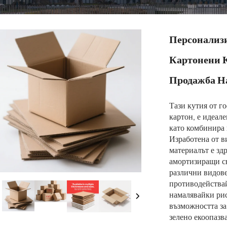
Персонализ
Картонени К
Продажба Н
Тази кутия от г
картон, е идеал
като комбинира 
Изработена от в
материалът е зд
амортизиращи св
различни видов
противодействай
намалявайки рис
възможността за
зелено екоопазва