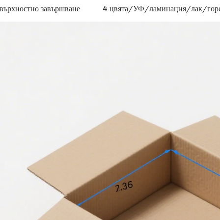
върхностно завършване
4 цвята/УФ/ламинация/лак/горе