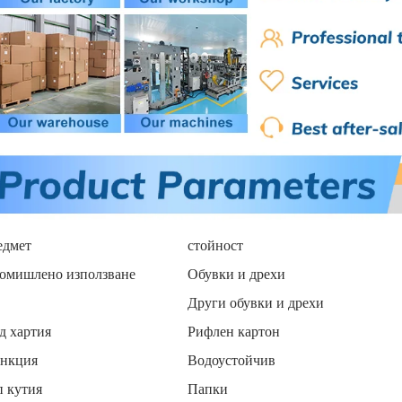
едмет
стойност
омишлено използване
Обувки и дрехи
Други обувки и дрехи
д хартия
Рифлен картон
нкция
Водоустойчив
п кутия
Папки