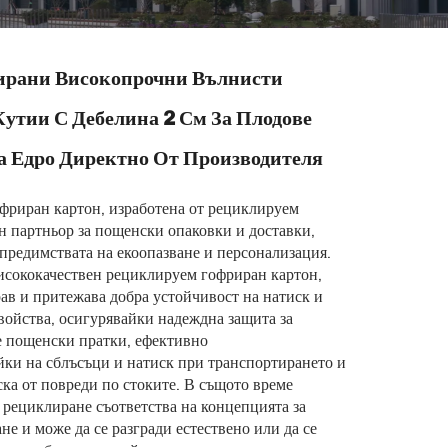
ирани Високопрочни Вълнисти
утии С Дебелина 2 См За Плодове
а Едро Директно От Производителя
офриран картон, изработена от рециклируем
ен партньор за пощенски опаковки и доставки,
предимствата на екоопазване и персонализация.
исококачествен рециклируем гофриран картон,
рав и притежава добра устойчивост на натиск и
ойства, осигурявайки надеждна защита за
е пощенски пратки, ефективно
ки на сблъсъци и натиск при транспортирането и
ка от повреди по стоките. В същото време
 рециклиране съответства на концепцията за
не и може да се разгради естествено или да се