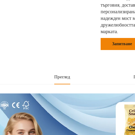
търговия, доста
персонализирана
надежден мост м
дружелюбността 
марката.
Запитване
Преглед