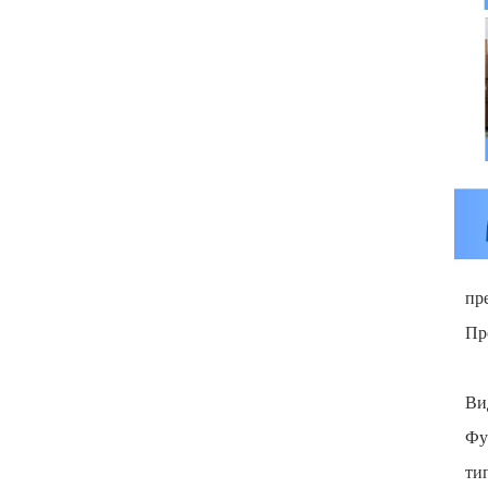
пр
Пр
Ви
Фу
ти