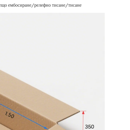
що ембосиране/релефно тисане/тисане