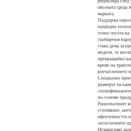
рециклира след 
околната среда 
марката.
Поддържа персон
напредна технол
точно логота на
съобщения върх
става дума за п
модели, те мога
превръщайки ка
време на трансп
впечатлението н
Специално проек
размерът на каш
спецификациите 
по-големи проду
Рационалният ко
сглобяване, кое
ефективността н
логистичните п
Независимо дали