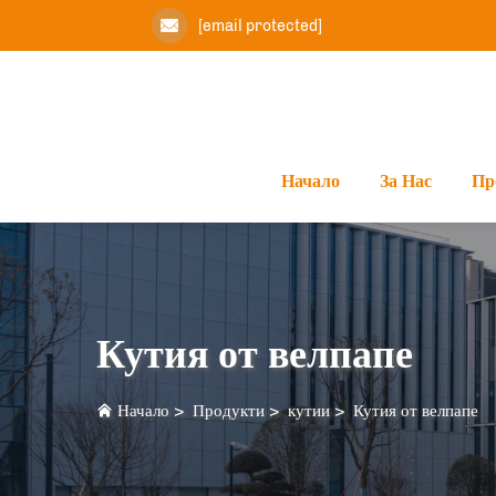
[email protected]
Начало
За Нас
Пр
Кутия от велпапе
Начало
>
Продукти
>
кутии
>
Кутия от велпапе