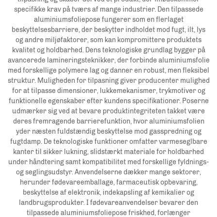
specifikke krav på tværs af mange industrier. Den tilpassede
aluminiumsfoliepose fungerer som en flerlaget
beskyttelsesbarriere, der beskytter indholdet mod fugt, ilt, lys
og andre miljøfaktorer, som kan kompromittere produktets
kvalitet og holdbarhed. Dens teknologiske grundlag bygger på
avancerede lamineringsteknikker, der forbinde aluminiumsfolie
med forskellige polymere lag og danner en robust, men fleksibel
struktur. Muligheden for tilpasning giver producenter mulighed
for at tilpasse dimensioner, lukkemekanismer, trykmotiver og
funktionelle egenskaber efter kundens specifikationer. Poserne
udmærker sig ved at bevare produktintegriteten takket være
deres fremragende barrierefunktion, hvor aluminiumsfolien
yder næsten fuldstændig beskyttelse mod gasspredning og
fugtdamp. De teknologiske funktioner omfatter varmeseglbare
kanter til sikker lukning, slidstærkt materiale for holdbarhed
under håndtering samt kompatibilitet med forskellige fyldnings-
og seglingsudstyr. Anvendelserne dækker mange sektorer,
herunder fødevareemballage, farmaceutisk opbevaring,
beskyttelse af elektronik, indekapsling af kemikalier og
landbrugsprodukter. I fødevareanvendelser bevarer den
tilpassede aluminiumsfoliepose friskhed, forlænger