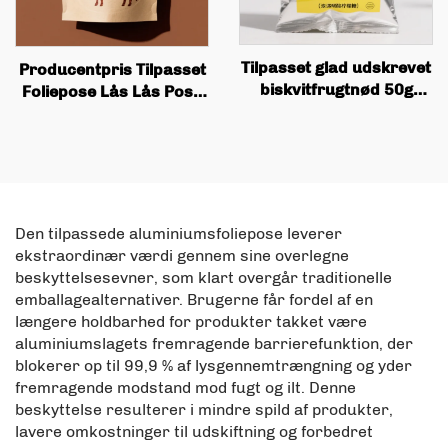
Tilpasset glad udskrevet
Producentpris Tilpasset
biskvitfrugtnød 50g
Foliepose Lås Lås Pose
100g madvarer lodret
Sort Polyesterfilm
pose med lædering
Madpose
Den tilpassede aluminiumsfoliepose leverer
ekstraordinær værdi gennem sine overlegne
beskyttelsesevner, som klart overgår traditionelle
emballagealternativer. Brugerne får fordel af en
længere holdbarhed for produkter takket være
aluminiumslagets fremragende barrierefunktion, der
blokerer op til 99,9 % af lysgennemtrængning og yder
fremragende modstand mod fugt og ilt. Denne
beskyttelse resulterer i mindre spild af produkter,
lavere omkostninger til udskiftning og forbedret