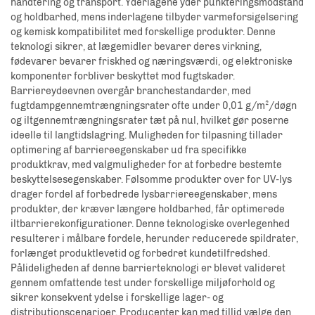
håndtering og transport. Yderlagene yder punkteringsmodstand
og holdbarhed, mens inderlagene tilbyder varmeforsigelsering
og kemisk kompatibilitet med forskellige produkter. Denne
teknologi sikrer, at lægemidler bevarer deres virkning,
fødevarer bevarer friskhed og næringsværdi, og elektroniske
komponenter forbliver beskyttet mod fugtskader.
Barriereydeevnen overgår branchestandarder, med
fugtdampgennemtrængningsrater ofte under 0,01 g/m²/døgn
og iltgennemtrængningsrater tæt på nul, hvilket gør poserne
ideelle til langtidslagring. Muligheden for tilpasning tillader
optimering af barriereegenskaber ud fra specifikke
produktkrav, med valgmuligheder for at forbedre bestemte
beskyttelsesegenskaber. Følsomme produkter over for UV-lys
drager fordel af forbedrede lysbarriereegenskaber, mens
produkter, der kræver længere holdbarhed, får optimerede
iltbarrierekonfigurationer. Denne teknologiske overlegenhed
resulterer i målbare fordele, herunder reducerede spildrater,
forlænget produktlevetid og forbedret kundetilfredshed.
Pålideligheden af denne barrierteknologi er blevet valideret
gennem omfattende test under forskellige miljøforhold og
sikrer konsekvent ydelse i forskellige lager- og
distributionscenarioer. Producenter kan med tillid vælge den