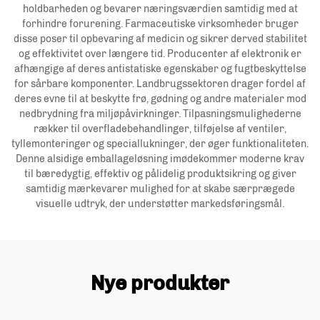
holdbarheden og bevarer næringsværdien samtidig med at
forhindre forurening. Farmaceutiske virksomheder bruger
disse poser til opbevaring af medicin og sikrer derved stabilitet
og effektivitet over længere tid. Producenter af elektronik er
afhængige af deres antistatiske egenskaber og fugtbeskyttelse
for sårbare komponenter. Landbrugssektoren drager fordel af
deres evne til at beskytte frø, gødning og andre materialer mod
nedbrydning fra miljøpåvirkninger. Tilpasningsmulighederne
rækker til overfladebehandlinger, tilføjelse af ventiler,
tyllemonteringer og speciallukninger, der øger funktionaliteten.
Denne alsidige emballageløsning imødekommer moderne krav
til bæredygtig, effektiv og pålidelig produktsikring og giver
samtidig mærkevarer mulighed for at skabe særprægede
visuelle udtryk, der understøtter markedsføringsmål.
Nye produkter