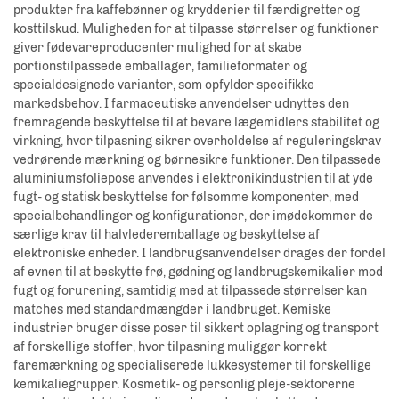
produkter fra kaffebønner og krydderier til færdigretter og
kosttilskud. Muligheden for at tilpasse størrelser og funktioner
giver fødevareproducenter mulighed for at skabe
portionstilpassede emballager, familieformater og
specialdesignede varianter, som opfylder specifikke
markedsbehov. I farmaceutiske anvendelser udnyttes den
fremragende beskyttelse til at bevare lægemidlers stabilitet og
virkning, hvor tilpasning sikrer overholdelse af reguleringskrav
vedrørende mærkning og børnesikre funktioner. Den tilpassede
aluminiumsfoliepose anvendes i elektronikindustrien til at yde
fugt- og statisk beskyttelse for følsomme komponenter, med
specialbehandlinger og konfigurationer, der imødekommer de
særlige krav til halvlederemballage og beskyttelse af
elektroniske enheder. I landbrugsanvendelser drages der fordel
af evnen til at beskytte frø, gødning og landbrugskemikalier mod
fugt og forurening, samtidig med at tilpassede størrelser kan
matches med standardmængder i landbruget. Kemiske
industrier bruger disse poser til sikkert oplagring og transport
af forskellige stoffer, hvor tilpasning muliggør korrekt
faremærkning og specialiserede lukkesystemer til forskellige
kemikaliegrupper. Kosmetik- og personlig pleje-sektorerne