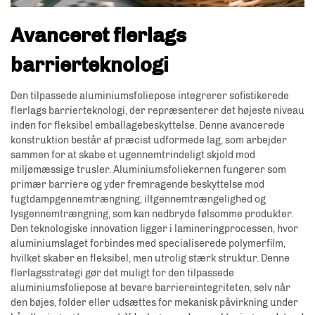
Avanceret flerlags
barrierteknologi
Den tilpassede aluminiumsfoliepose integrerer sofistikerede
flerlags barrierteknologi, der repræsenterer det højeste niveau
inden for fleksibel emballagebeskyttelse. Denne avancerede
konstruktion består af præcist udformede lag, som arbejder
sammen for at skabe et ugennemtrindeligt skjold mod
miljømæssige trusler. Aluminiumsfoliekernen fungerer som
primær barriere og yder fremragende beskyttelse mod
fugtdampgennemtrængning, iltgennemtrængelighed og
lysgennemtrængning, som kan nedbryde følsomme produkter.
Den teknologiske innovation ligger i lamineringprocessen, hvor
aluminiumslaget forbindes med specialiserede polymerfilm,
hvilket skaber en fleksibel, men utrolig stærk struktur. Denne
flerlagsstrategi gør det muligt for den tilpassede
aluminiumsfoliepose at bevare barriereintegriteten, selv når
den bøjes, folder eller udsættes for mekanisk påvirkning under