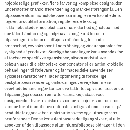
højopløselige grafikker, flere farver og komplekse designs, der
understøtter branddifferentiering og markedsføringsmål. Den
tilpassede aluminiumsfoliepose kan integrere virksomhedens
logoer, produktinformation, regulerende tekst og
reklamebeskeder med ekstraordinær klarhed og holdbarhed,
der tåler håndtering og miljøpåvirkning. Funktionelle
tilpasninger inkluderer tilføjelse af håndtag for bedre
bærbarhed, revnekapper til nem åbning og vinduespaneler for
synlighed af produktet. Særlige behandlinger kan anvendes for
at forbedre specifikke egenskaber, såsom antistatiske
belægninger til elektroniske komponenter eller antimikrobielle
behandlinger til fødevarer og farmaceutiske anvendelser.
Tykkelsesvariationer tillader optimering til forskellige
beskyttelsesniveauer og omkostningsovervejelser, mens
overfladebehandlinger kan ændre taktilitet og visuel udseende.
Tilpasningsprocessen omfatter samarbejdsbaserede
designmøder, hvor tekniske eksperter arbejder sammen med
kunder for at identificere optimale konfigurationer baseret på
produktets egenskaber, distributionskrav og slutbrugerens
præferencer. Denne konsulentbaserede tilgang sikrer, at alle
aspekter af den tilpassede aluminiumsfoliepose bidrager til den