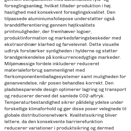
forseglingsanlæg, hvilket tillader produktion i høj
hastighed med konsekvent forseglingskvalitet. Den
tilpassede aluminiumsfoliepose understøtter også
branddifferentiering gennem højtkvalitets
printmuligheder, der fremhæver logoer,
produktinformation og markedsføringsbeskeder med
ekstraordinær klarhed og farvelevnet. Dette visuelle
udtryk forstærker synligheden i hylderne og støtter
brandgenkendelse på konkurrencedygtige markeder.
Miljømæssige fordele inkluderer reduceret
materialeforbrug sammenlignet med
flerkomponentemballagesystemer samt muligheden for
genanvendelse, når posen behandles korrekt. Den
pladsbesparende design optimerer lagring og transport
og reducerer derved det samlede CO2-aftryk.
Temperaturbestandighed sikrer pålidelig ydelse under
forskellige klimaforhold og gør disse poser velegnede til
globale distributionsnetværk. Kvalitetssikring bliver
lettere, da den konsekvente barrierefunktion
reducerer variationer i produktsikring og dermed