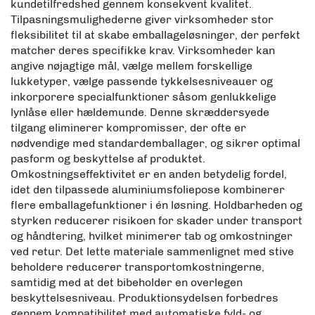
kundetilfredshed gennem konsekvent kvalitet.
Tilpasningsmulighederne giver virksomheder stor
fleksibilitet til at skabe emballageløsninger, der perfekt
matcher deres specifikke krav. Virksomheder kan
angive nøjagtige mål, vælge mellem forskellige
lukketyper, vælge passende tykkelsesniveauer og
inkorporere specialfunktioner såsom genlukkelige
lynlåse eller hældemunde. Denne skræddersyede
tilgang eliminerer kompromisser, der ofte er
nødvendige med standardemballager, og sikrer optimal
pasform og beskyttelse af produktet.
Omkostningseffektivitet er en anden betydelig fordel,
idet den tilpassede aluminiumsfoliepose kombinerer
flere emballagefunktioner i én løsning. Holdbarheden og
styrken reducerer risikoen for skader under transport
og håndtering, hvilket minimerer tab og omkostninger
ved retur. Det lette materiale sammenlignet med stive
beholdere reducerer transportomkostningerne,
samtidig med at det bibeholder en overlegen
beskyttelsesniveau. Produktionsydelsen forbedres
gennem kompatibilitet med automatiske fyld- og