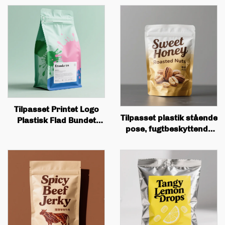
Tilpasset Printet Logo
Tilpasset plastik stående
Plastisk Flad Bundet
pose, fugtbeskyttende
Kaffepose Med Ventil Og
aluminiumsfolie,
Låg
madvarer
snackbiskvieringspose
med lædering