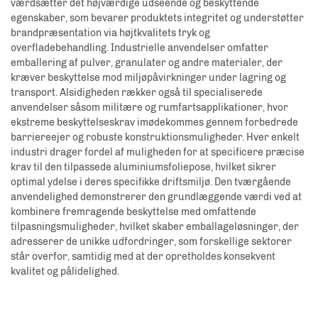
værdsætter det højværdige udseende og beskyttende
egenskaber, som bevarer produktets integritet og understøtter
brandpræsentation via højtkvalitets tryk og
overfladebehandling. Industrielle anvendelser omfatter
emballering af pulver, granulater og andre materialer, der
kræver beskyttelse mod miljøpåvirkninger under lagring og
transport. Alsidigheden rækker også til specialiserede
anvendelser såsom militære og rumfartsapplikationer, hvor
ekstreme beskyttelseskrav imødekommes gennem forbedrede
barriereejer og robuste konstruktionsmuligheder. Hver enkelt
industri drager fordel af muligheden for at specificere præcise
krav til den tilpassede aluminiumsfoliepose, hvilket sikrer
optimal ydelse i deres specifikke driftsmiljø. Den tværgående
anvendelighed demonstrerer den grundlæggende værdi ved at
kombinere fremragende beskyttelse med omfattende
tilpasningsmuligheder, hvilket skaber emballageløsninger, der
adresserer de unikke udfordringer, som forskellige sektorer
står overfor, samtidig med at der opretholdes konsekvent
kvalitet og pålidelighed.