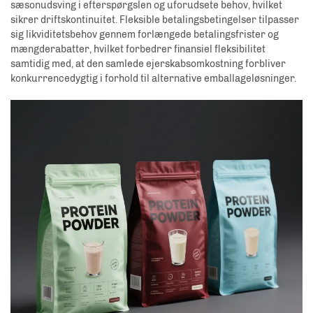
sæsonudsving i efterspørgslen og uforudsete behov, hvilket
sikrer driftskontinuitet. Fleksible betalingsbetingelser tilpasser
sig likviditetsbehov gennem forlængede betalingsfrister og
mængderabatter, hvilket forbedrer finansiel fleksibilitet
samtidig med, at den samlede ejerskabsomkostning forbliver
konkurrencedygtig i forhold til alternative emballageløsninger.