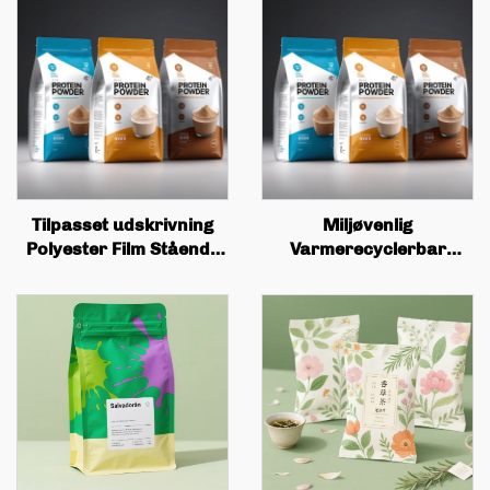
Tilpasset udskrivning
Miljøvenlig
Polyester Film Stående
Varmerecyclerbar
Sæk Plastik Pakning
Tilpasset Låse Sæk,
Zipper Candy Nut
Plastik Madspakke,
Snacks Anti Lugt
Madspakning Sæk,
Hundesæk Pakning
Proteinpulver Sæk