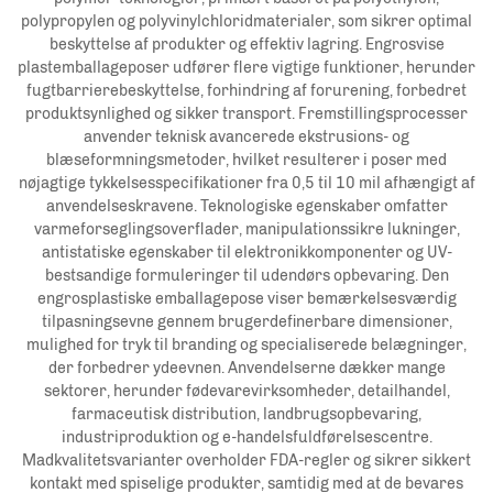
polypropylen og polyvinylchloridmaterialer, som sikrer optimal
beskyttelse af produkter og effektiv lagring. Engrosvise
plastemballageposer udfører flere vigtige funktioner, herunder
fugtbarrierebeskyttelse, forhindring af forurening, forbedret
produktsynlighed og sikker transport. Fremstillingsprocesser
anvender teknisk avancerede ekstrusions- og
blæseformningsmetoder, hvilket resulterer i poser med
nøjagtige tykkelsesspecifikationer fra 0,5 til 10 mil afhængigt af
anvendelseskravene. Teknologiske egenskaber omfatter
varmeforseglingsoverflader, manipulationssikre lukninger,
antistatiske egenskaber til elektronikkomponenter og UV-
bestsandige formuleringer til udendørs opbevaring. Den
engrosplastiske emballagepose viser bemærkelsesværdig
tilpasningsevne gennem brugerdefinerbare dimensioner,
mulighed for tryk til branding og specialiserede belægninger,
der forbedrer ydeevnen. Anvendelserne dækker mange
sektorer, herunder fødevarevirksomheder, detailhandel,
farmaceutisk distribution, landbrugsopbevaring,
industriproduktion og e-handelsfuldførelsescentre.
Madkvalitetsvarianter overholder FDA-regler og sikrer sikkert
kontakt med spiselige produkter, samtidig med at de bevares