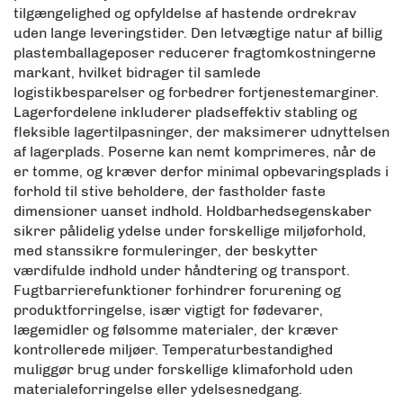
tilgængelighed og opfyldelse af hastende ordrekrav
uden lange leveringstider. Den letvægtige natur af billig
plastemballageposer reducerer fragtomkostningerne
markant, hvilket bidrager til samlede
logistikbesparelser og forbedrer fortjenestemarginer.
Lagerfordelene inkluderer pladseffektiv stabling og
fleksible lagertilpasninger, der maksimerer udnyttelsen
af lagerplads. Poserne kan nemt komprimeres, når de
er tomme, og kræver derfor minimal opbevaringsplads i
forhold til stive beholdere, der fastholder faste
dimensioner uanset indhold. Holdbarhedsegenskaber
sikrer pålidelig ydelse under forskellige miljøforhold,
med stanssikre formuleringer, der beskytter
værdifulde indhold under håndtering og transport.
Fugtbarrierefunktioner forhindrer forurening og
produktforringelse, især vigtigt for fødevarer,
lægemidler og følsomme materialer, der kræver
kontrollerede miljøer. Temperaturbestandighed
muliggør brug under forskellige klimaforhold uden
materialeforringelse eller ydelsesnedgang.