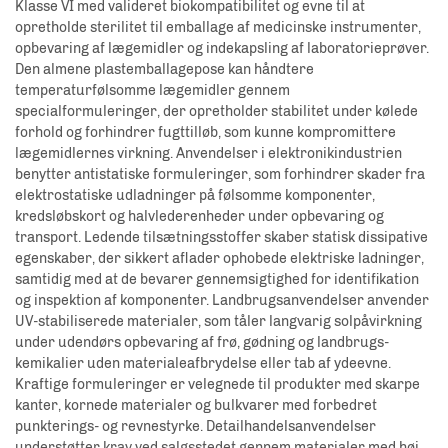
Klasse VI med valideret biokompatibilitet og evne til at
opretholde sterilitet til emballage af medicinske instrumenter,
opbevaring af lægemidler og indekapsling af laboratorieprøver.
Den almene plastemballagepose kan håndtere
temperaturfølsomme lægemidler gennem
specialformuleringer, der opretholder stabilitet under kølede
forhold og forhindrer fugttilløb, som kunne kompromittere
lægemidlernes virkning. Anvendelser i elektronikindustrien
benytter antistatiske formuleringer, som forhindrer skader fra
elektrostatiske udladninger på følsomme komponenter,
kredsløbskort og halvlederenheder under opbevaring og
transport. Ledende tilsætningsstoffer skaber statisk dissipative
egenskaber, der sikkert aflader ophobede elektriske ladninger,
samtidig med at de bevarer gennemsigtighed for identifikation
og inspektion af komponenter. Landbrugsanvendelser anvender
UV-stabiliserede materialer, som tåler langvarig solpåvirkning
under udendørs opbevaring af frø, gødning og landbrugs-
kemikalier uden materialeafbrydelse eller tab af ydeevne.
Kraftige formuleringer er velegnede til produkter med skarpe
kanter, kornede materialer og bulkvarer med forbedret
punkterings- og revnestyrke. Detailhandelsanvendelser
understøtter krav ved salgsstedet gennem materialer med høj