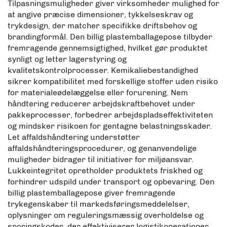
Tilpasningsmuligheder giver virksomheder mulighed for
at angive præcise dimensioner, tykkelseskrav og
trykdesign, der matcher specifikke driftsbehov og
brandingformål. Den billig plastemballagepose tilbyder
fremragende gennemsigtighed, hvilket gør produktet
synligt og letter lagerstyring og
kvalitetskontrolprocesser. Kemikaliebestandighed
sikrer kompatibilitet med forskellige stoffer uden risiko
for materialeødelæggelse eller forurening. Nem
håndtering reducerer arbejdskraftbehovet under
pakkeprocesser, forbedrer arbejdspladseffektiviteten
og mindsker risikoen for gentagne belastningsskader.
Let affaldshåndtering understøtter
affaldshåndteringsprocedurer, og genanvendelige
muligheder bidrager til initiativer for miljøansvar.
Lukkeintegritet opretholder produktets friskhed og
forhindrer udspild under transport og opbevaring. Den
billig plastemballagepose giver fremragende
trykegenskaber til markedsføringsmeddelelser,
oplysninger om reguleringsmæssig overholdelse og
sporingskoder, der effektiviserer logistikoperationer.