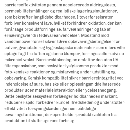
barriereeffektiviteten gennem accelererede aldringstests,
permeabilitetsmålinger og realistiske lageringsimulationer,
som bekræfter langtidsholdbarheden. Iltoverførselsrater
forbliver konsekvent lave, hvilket forhindrer oxidation, der kan
forårsage produktforringelse, farveændringer og tab af
ernæringsværdi i fødevareanvendelser. Modstand mod
vanddampoverførsel sikrer tørre opbevaringsbetingelser for
pulver, granulater og hygroskopiske materialer, som ellers ville
optage fugt fra luften og danne klumper, forringes eller udvikle
mikrobiel vækst. Barrierekteknologien omfatter desuden UV-
filteregenskaber, som beskytter lysfølsomme produkter mod
foto-kemiske reaktioner og misfarvning under udstilling og
opbevaring. Kemisk kompatibilitet sikrer barriereintegritet ved
indeholdelse af sure, basiske eller opløsningsmiddelbaserede
produkter uden materialeinteraktion eller ydelsesnedgang.
Dette beskyttelsessystem forlænger holdbarheden markant,
reducerer spild, forbedrer kundetilfredsheden og understøtter
effektivitet i forsyningskæden gennem pålidelige
bevaringsfunktioner, der opretholder produktkvaliteten fra
produktion til slutbrugerens forbrug.