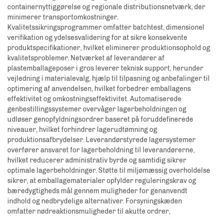
containernyttiggørelse og regionale distributionsnetværk, der
minimerer transportomkostninger.
Kvalitetssikringsprogrammer omfatter batchtest, dimensionel
verifikation og ydelsesvalidering for at sikre konsekvente
produktspecifikationer, hvilket eliminerer produktionsophold og
kvalitetsproblemer. Netværket af leverandører af
plastemballageposer i gros leverer teknisk support, herunder
vejledning i materialevalg, hjælp til tilpasning og anbefalinger til
optimering af anvendelsen, hvilket forbedrer emballagens
effektivitet og omkostningseffektivitet. Automatiserede
genbestillingssystemer overvåger lagerbeholdningen og
udløser genopfyldningsordrer baseret på foruddefinerede
niveauer, hvilket forhindrer lagerudtømning og
produktionsafbrydelser. Leverandørstyrede lagersystemer
overfører ansvaret for lagerbeholdning til leverandørerne,
hvilket reducerer administrativ byrde og samtidig sikrer
optimale lagerbeholdninger. Støtte til miljømæssig overholdelse
sikrer, at emballagematerialer opfylder reguleringskrav og
bæredygtigheds mål gennem muligheder for genanvendt
indhold og nedbrydelige alternativer. Forsyningskæden
omfatter nødreaktionsmuligheder til akutte ordrer,