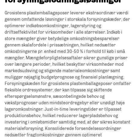
Grosistens plastemballageposer leverer ekstraordinær værdi
gennem omfattende løsninger i storskala forsyningskæder, der
optimerer indkøbsomkostninger, lagerstyring og
driftseffektivitet for virksomheder i alle størrelser. Indkøb i
store mængder giver betydelige omkostningsbesparelser
gennem skalafordele i prissætningen, hvilket nedsætter
omkostningerne pr. enhed med 30-50 % i forhold til køb i små
mængder. Mængdeforpligtelsesaftaler sikrer gunstige priser
over længere perioder, hvilket beskytter virksomheder mod
markedsudsving og stigende materialeomkostninger samt
muliggør nøjagtig budgetprognose og finansiel planlægning.
Forsyningskæden for grosistens plastemballageposer omfatter
fleksible ordresystemer, der kan tilpasse sig skiftende
efterspørgselsmønstre, sæsonbetingede behov og
vækstprognoser uden mindsteordregebyr eller unødigt høje
lageromkostninger. Just-in-time leveringstider er tilpasset
produktionsbehov, hvilket reducerer lagerpladsbehov og
investering i omløbsmidler samtidig med, at der sikres konstant
materialeforsyning. Konsoliderede forsendelsesordninger
nedsætter fragtomkostninger gennem optimeret