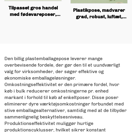
Tilpasset gros handel
Plastikpose, madvarer
med fødevareposer,
grad, robust, luftæt,
firkantet
fugtbeskyttende,
bundboksposer,
fladbundet
ventiludskrivning,
aluminiumsfolie
kaffebønnerpakning,
selvsealerende pose,
flad bunnede kaffeposer
tamagdyr posen
Den billig plastemballagepose leverer mange
overbevisende fordele, der gør den til et uundværligt
valg for virksomheder, der søger effektive og
økonomiske emballageløsninger.
Omkostningseffektivitet er den primære fordel, hvor
køb i bulk reducerer omkostningerne pr. enhed
markant i forhold til køb af enkeltposer. Disse poser
eliminerer dyre værktøjsomkostninger forbundet med
stive emballagealternativer, samtidig med at de tilbyder
sammenlignelig beskyttelsesniveau.
Produktionseffektivitet muliggør hurtige
produktionscyklusser, hvilket sikrer konstant