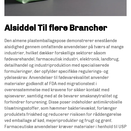
Alsiddel Til flere Brancher
Den almene plastemballagepose demonstrerer enestående
alsidighed gennem omfattende anvendelser på tværs af mange
industrier, hvilket dækker forskellige sektorer såsom
fødevarehandel, farmaceutisk industri, elektronik, landbrug,
detailhandel og industriproduktion med specialiserede
formuleringer, der opfylder specifikke regulerings- og
ydelseskrav. Anvendelser til fødevarekvalitet anvender
materialer godkendt af FDA med migrationstest i
overensstemmelse med kravene for sikker kontakt med
spisevarer, samtidig med at de bevarer smaksnøytralitet og
forhindrer forurening. Disse poser indeholder antimikrobielle
tilsætningsstoffer, som hæmmer bakterievækst, forlænger
produktets friskhed og reducerer risikoen for råddengørelse
ved emballage af kød, mejeriprodukter og frugt og grønt.
Farmaceutiske anvendelser kræver materialer i henhold til USP