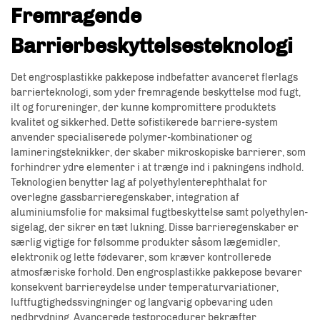
Fremragende
Barrierbeskyttelsesteknologi
Det engrosplastikke pakkepose indbefatter avanceret flerlags
barrierteknologi, som yder fremragende beskyttelse mod fugt,
ilt og forureninger, der kunne kompromittere produktets
kvalitet og sikkerhed. Dette sofistikerede barriere-system
anvender specialiserede polymer-kombinationer og
lamineringsteknikker, der skaber mikroskopiske barrierer, som
forhindrer ydre elementer i at trænge ind i pakningens indhold.
Teknologien benytter lag af polyethylenterephthalat for
overlegne gassbarrieregenskaber, integration af
aluminiumsfolie for maksimal fugtbeskyttelse samt polyethylen-
sigelag, der sikrer en tæt lukning. Disse barrieregenskaber er
særlig vigtige for følsomme produkter såsom lægemidler,
elektronik og lette fødevarer, som kræver kontrollerede
atmosfæriske forhold. Den engrosplastikke pakkepose bevarer
konsekvent barriereydelse under temperaturvariationer,
luftfugtighedssvingninger og langvarig opbevaring uden
nedbrydning. Avancerede testprocedurer bekræfter