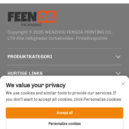
Copyright © 2025 WENZHOU FENGDA PRINTING CO.,
LTD Alle rettigheder forbeholdes.
Privatlivspolitik
PRODUKTKATEGORI
HURTIGE LINKS
We value your privacy
KONTAKTOPLYSNINGER
We use cookies and similar tools to provide our services. If
you don't want to accept all cookies, click Personalize cookies.
Office add : Bygning 4, nr. 1915-2011 Haifeng vej,
Wenzhou, Zhejiang, Kina
Accept all
E-mail:
[email protected]
Tlf:
+86-13758856618
Personalize cookies