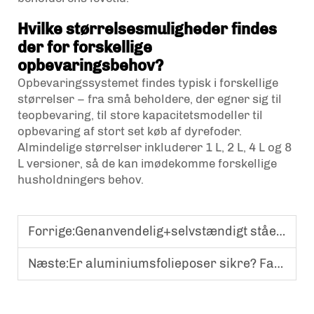
Hvilke størrelsesmuligheder findes
der for forskellige
opbevaringsbehov?
Opbevaringssystemet findes typisk i forskellige
størrelser – fra små beholdere, der egner sig til
teopbevaring, til store kapacitetsmodeller til
opbevaring af stort set køb af dyrefoder.
Almindelige størrelser inkluderer 1 L, 2 L, 4 L og 8
L versioner, så de kan imødekomme forskellige
husholdningers behov.
Forrige:
Genanvendelig+selvstændigt stående og stabil opbevaring! Bruges til daglig kemiske prøver og rejpakker, hvilket er både miljøvenligt og utæthedsfrit
Næste:
Er aluminiumsfolieposer sikre? Fakta, du skal kende