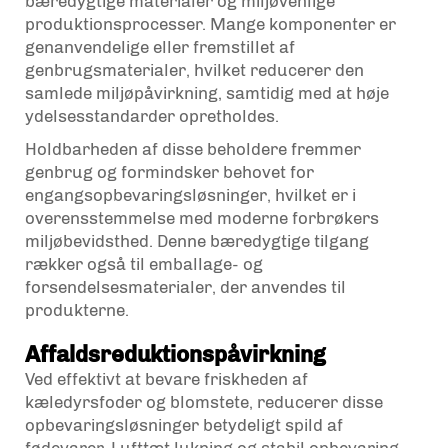
bæredygtige materialer og miljøvenlige
produktionsprocesser. Mange komponenter er
genanvendelige eller fremstillet af
genbrugsmaterialer, hvilket reducerer den
samlede miljøpåvirkning, samtidig med at høje
ydelsesstandarder opretholdes.
Holdbarheden af disse beholdere fremmer
genbrug og formindsker behovet for
engangsopbevaringsløsninger, hvilket er i
overensstemmelse med moderne forbrøkers
miljøbevidsthed. Denne bæredygtige tilgang
rækker også til emballage- og
forsendelsesmaterialer, der anvendes til
produkterne.
Affaldsreduktionspåvirkning
Ved effektivt at bevare friskheden af
kæledyrsfoder og blomstete, reducerer disse
opbevaringsløsninger betydeligt spild af
fødevarer. Lufttæt lukning og stabil opbevaring