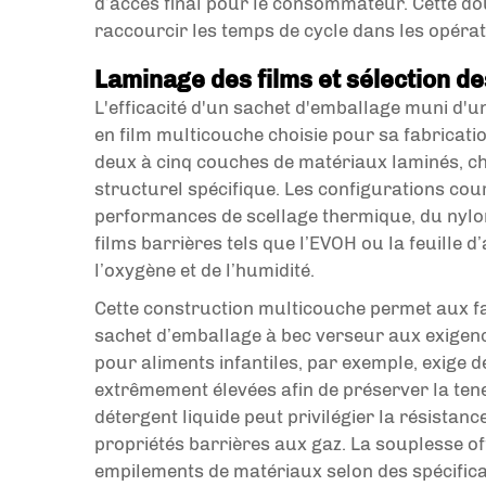
d’accès final pour le consommateur. Cette dou
raccourcir les temps de cycle dans les opéra
Laminage des films et sélection d
L'efficacité d'un sachet d'emballage muni d'
en film multicouche choisie pour sa fabricati
deux à cinq couches de matériaux laminés, c
structurel spécifique. Les configurations co
performances de scellage thermique, du nylon
films barrières tels que l’EVOH ou la feuille 
l’oxygène et de l’humidité.
Cette construction multicouche permet aux fa
sachet d’emballage à bec verseur aux exigenc
pour aliments infantiles, par exemple, exige 
extrêmement élevées afin de préserver la tene
détergent liquide peut privilégier la résistan
propriétés barrières aux gaz. La souplesse o
empilements de matériaux selon des spécifica