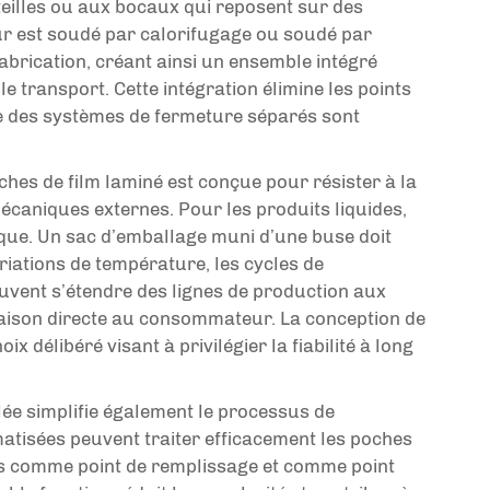
teilles ou aux bocaux qui reposent sur des
ur est soudé par calorifugage ou soudé par
abrication, créant ainsi un ensemble intégré
e transport. Cette intégration élimine les points
e des systèmes de fermeture séparés sont
uches de film laminé est conçue pour résister à la
mécaniques externes. Pour les produits liquides,
tique. Un sac d’emballage muni d’une buse doit
ariations de température, les cycles de
euvent s’étendre des lignes de production aux
raison directe au consommateur. La conception de
hoix délibéré visant à privilégier la fiabilité à long
lée simplifie également le processus de
atisées peuvent traiter efficacement les poches
fois comme point de remplissage et comme point