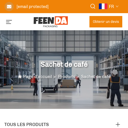
FR
[email protected]
Obtenir un devis
Sachet de café
Page d'accueil
>
Produits
>
Sachet de café
TOUS LES PRODUITS