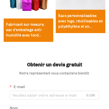
Sacs personnalisables
avec logo, réutilisables en
Fabricant sur mesure,
polyéthylène et en
sac d'emballage anti-
polyester holographiques,
humidité avec fond
sacs zippés en film
autoportant, sac
polyester
refermable par zip,
emballage pour thé et
café
Obtenir un devis gratuit
Notre représentant vous contactera bientôt.
E-mail
0/100
Nom