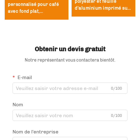
polyester et feuille
personnalisé pour café
d'aluminium imprimé sur
avec fond plat,
mesure, recyclable, pour
écologique, 250g 500g
thé et café avec valve et
1kg sac de café
zip
Obtenir un devis gratuit
Notre représentant vous contactera bientôt.
E-mail
0/100
Nom
0/100
Nom de l'entreprise