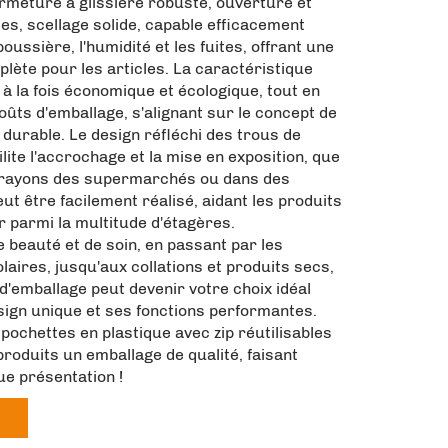
ermeture à glissière robuste, ouverture et
es, scellage solide, capable efficacement
oussière, l'humidité et les fuites, offrant une
lète pour les articles. La caractéristique
t à la fois économique et écologique, tout en
oûts d'emballage, s'alignant sur le concept de
durable. Le design réfléchi des trous de
lite l'accrochage et la mise en exposition, que
s rayons des supermarchés ou dans des
eut être facilement réalisé, aidant les produits
 parmi la multitude d'étagères.
 beauté et de soin, en passant par les
laires, jusqu'aux collations et produits secs,
d'emballage peut devenir votre choix idéal
sign unique et ses fonctions performantes.
pochettes en plastique avec zip réutilisables
 produits un emballage de qualité, faisant
ue présentation !