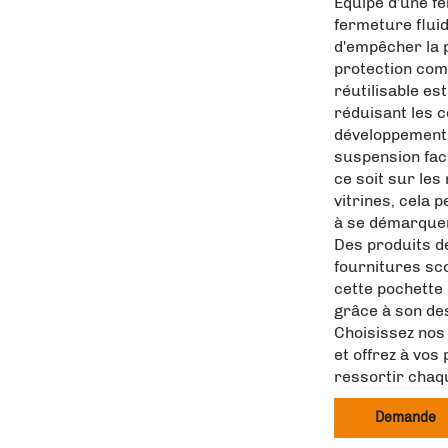
Équipé d'une f
fermeture fluid
d'empêcher la p
protection comp
réutilisable es
réduisant les c
développement 
suspension faci
ce soit sur le
vitrines, cela p
à se démarquer
Des produits de
fournitures sco
cette pochette 
grâce à son de
Choisissez nos 
et offrez à vos
ressortir chaq
Demande