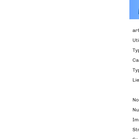
art
Uti
Ty
Ca
Ty
Li
No
Nu
Im
St