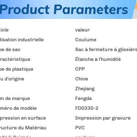
icle
valeur
lisation industrielle
Coutume
pe de sac
Sac à fermeture à glissièr
ractéristique
Étanche à l'humidité
pe de plastique
CPP
eu d'origine
Chine
Zhejiang
m de marque
Fengda
méro de modèle
FD0330-2
pression en surface
Impression par gravure
ructure du Matériau
PVC