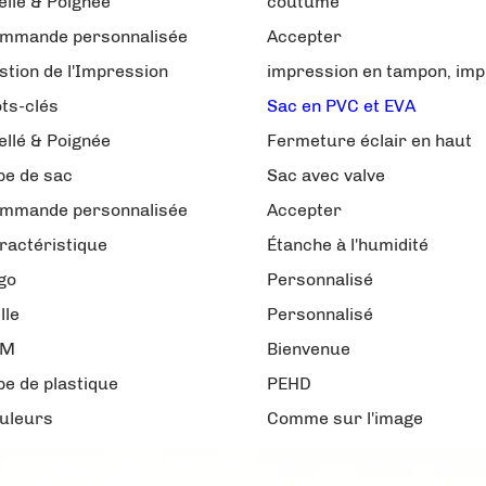
ellé & Poignée
coutume
mmande personnalisée
Accepter
stion de l'Impression
impression en tampon, imp
ts-clés
Sac en PVC et EVA
ellé & Poignée
Fermeture éclair en haut
pe de sac
Sac avec valve
mmande personnalisée
Accepter
ractéristique
Étanche à l'humidité
go
Personnalisé
lle
Personnalisé
EM
Bienvenue
pe de plastique
PEHD
uleurs
Comme sur l'image