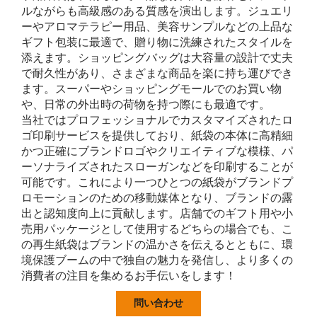
ルながらも高級感のある質感を演出します。ジュエリ
ーやアロマテラピー用品、美容サンプルなどの上品な
ギフト包装に最適で、贈り物に洗練されたスタイルを
添えます。ショッピングバッグは大容量の設計で丈夫
で耐久性があり、さまざまな商品を楽に持ち運びでき
ます。スーパーやショッピングモールでのお買い物
や、日常の外出時の荷物を持つ際にも最適です。
当社ではプロフェッショナルでカスタマイズされたロ
ゴ印刷サービスを提供しており、紙袋の本体に高精細
かつ正確にブランドロゴやクリエイティブな模様、パ
ーソナライズされたスローガンなどを印刷することが
可能です。これにより一つひとつの紙袋がブランドプ
ロモーションのための移動媒体となり、ブランドの露
出と認知度向上に貢献します。店舗でのギフト用や小
売用パッケージとして使用するどちらの場合でも、こ
の再生紙袋はブランドの温かさを伝えるとともに、環
境保護ブームの中で独自の魅力を発信し、より多くの
消費者の注目を集めるお手伝いをします！
問い合わせ