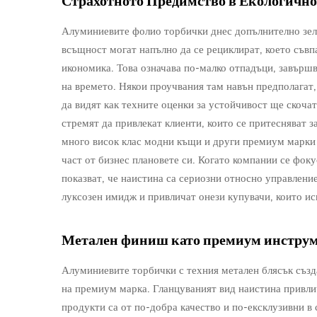
Страхотното Предимство в Екологичн
Алуминиевите фолио торбички днес допълнително зеле
всъщност могат напълно да се рециклират, което съвп
икономика. Това означава по-малко отпадъци, завършв
на времето. Някои проучвания там навън предполагат
да видят как техните оценки за устойчивост ще скочат
стремят да привлекат клиенти, които се притесняват за
много висок клас модни къщи и други премиум марки 
част от бизнес плановете си. Когато компании се фоку
показват, че наистина са сериозни относно управление
луксозен имидж и привличат онези купувачи, които иск
Метален финиш като премиум инструме
Алуминиевите торбички с техния метален блясък създа
на премиум марка. Гланцуваният вид наистина привлича
продукти са от по-добра качество и по-ексклузивни в 