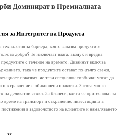
рби Доминират в Премиалната
ия за Интегритет на Продукта
 технология за бариера, която запазва продуктите
олкова добри? Те изключват влага, въздух и вредна
а продуктите с течение на времето. Дизайнът включва
държанието, така че продуктите остават по-дълго свежи,
 всъщност показват, че тези специални торбички могат да
го в сравнение с обикновени опаковки. Затова много
 на деликатни стоки. За бизнеси, които се притесняват за
о време на транспорт и съхранение, инвестицията в
 постижения в задоволството на клиентите и намаляването