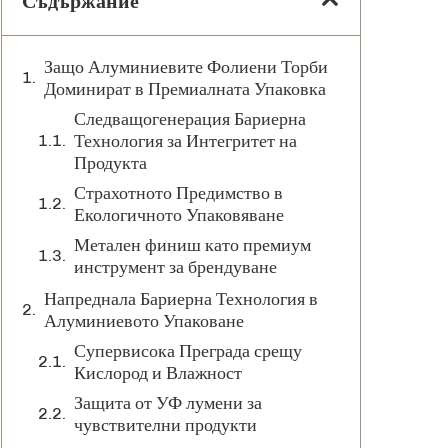
Съдържание
Защо Алуминиевите Фолиени Торби
Доминират в Премиалната Упаковка
Следващогенерация Бариерна
Технология за Интегритет на
Продукта
Страхотното Предимство в
Екологичното Упаковяване
Метален финиш като премиум
инструмент за брендуване
Напреднала Бариерна Технология в
Алуминиевото Упаковане
Супервисока Преграда срещу
Кислород и Влажност
Защита от УФ лумени за
чувствителни продукти