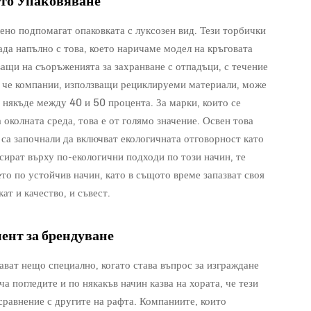
ото Упаковяване
но подпомагат опаковката с луксозен вид. Тези торбички
ада напълно с това, което наричаме модел на кръговата
ащи на съоръженията за захранване с отпадъци, с течение
, че компании, използващи рециклируеми материали, може
 някъде между 40 и 50 процента. За марки, които се
 околната среда, това е от голямо значение. Освен това
са започнали да включват екологичната отговорност като
сират върху по-екологични подходи по този начин, те
то по устойчив начин, като в същото време запазват своя
ат и качество, и съвест.
нт за брендуване
ват нещо специално, когато става въпрос за изграждане
 погледите и по някакъв начин казва на хората, че тези
сравнение с другите на рафта. Компаниите, които