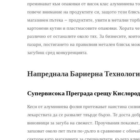
преминават към опаковки от висок клас алуминиева то
повече внимание на продуктите си, защото този блясъ
магазинен пътека – продуктите, увити в метални торб
картонени кутии и пластмасовите опаковки. Хората че
различно от останалите около тях. За бизнесите, кои
пазари, постигането на правилния метален блясък може
загубиш сред конкуренцията.
Напреднала Бариерна Технологи
Супервисока Преграда срещу Кислород
Кеси от алуминиева фолия притежават наистина силни
лекарствата да се развалят твърде бързо. Те доста до
виновници за загуба на свежест. Проучвания показват,
запазват около пет пъти по-дълго в сравнение с обича
сектори като магазините за специалитети, където кли