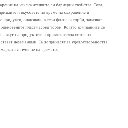
арение на изключителните си бариерни свойства. Това,
иризмите и вкусовете по време на съхранение и
е продукти, опаковани в тези фолиеви торби, запазват
 обикновените пластмасови торби. Когато компаниите се
ия вкус на продуктите и привлекателна визия на
 стават незаменими. Те допринасят за удовлетвореността
 марката с течение на времето.