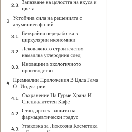
Запазване на цялостта на вкуса и
цвета
Устойчив сила на решенията с
алуминиев фолий
Безкрайна переработка в
циркулярни икономики
Лековажното строителство
намалява углеродния след
Иновации в экологичното
производство
Премиални Приложения В Цяла Гама
От Индустрии
Съхранение На Гурме Храна И
Специалитетен Кафе
Стандарти за защита на
фармацевтически градус
Упаковка за Люксозна Косметика