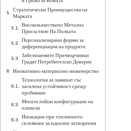
и Грижа за Кожата
Стратегически Преимущества на
Марката
Висококачествено Метално
Присъствие На Полката
Персонализирани форми за
диференциация на продукта
Забелязаемите Причвърчивки
Градят Потребителско Доверие
Иновативно материално инженерство
Технология за ламинат със
засилена устойчивост срещу
пробиване
Многослойни конфигурации на
плевели
Иновации при топлинното
склеяване за идеални затворения