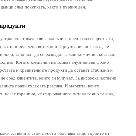
дмици след покупката, както в първия ден.
 продукти
лтравиолетовата светлина, което предпазва веществата,
а, като определени витамини. Проучвания показват, че
и лъчи, започват да се разпадат важни химични съставки,
бходимо. Когато компании използват алуминиеви фолио
арствата и хранителните продукти да останат стабилни и
ие сред клиентите, които ги купуват. За висококачествени
 защита прави голямата разлика. И марките, които
ат, искат гаранция, че съдържанието остава точно такова,
ококачествените стоки, което обяснява защо торбите от