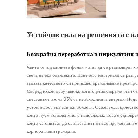
Устойчив сила на решенията с 
Безкрайна переработка в циркулярни
Чанти от алуминиева фолия могат да се рециклират мн
света на еко опаковките. Повечето материали се разг
запазва качеството си при всяко преминаване през про
Според някои проучвания, когато рециклираме тези ч
спестяваме около 95% от необходимата енергия. Подо
устойчивост във всички области. Освен това, цялостн
които чуем толкова много напоследък. Това е едновре
които се опитват да съответстват на все променящите 
корпоративни граждани.