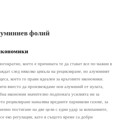
алуминиев фолий
 икономики
огократно, което е причината те да стават все по-важни в
раждат след няколко цикъла на рециклиране, но алуминият
цеса, което го прави идеален за кръговите икономики.
анти вместо да произвеждаме нов алуминий от нулата,
бна икономия значително подпомага усилията ни за
ото рециклиране намалява вредните парникови газове, за
менно постигане на две цели с един удар за компаниите,
се еко регулации, като в същото време са добри