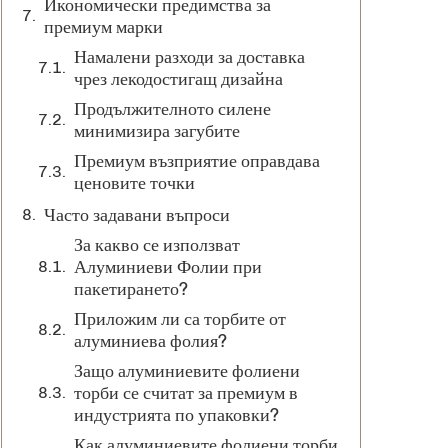
Икономически предимства за
премиум марки
Намалени разходи за доставка
чрез лекодостигащ дизайна
Продължителното силене
минимизира загубите
Премиум възприятие оправдава
ценовите точки
Часто задавани въпроси
За какво се използват
Алуминиеви Фолии при
пакетирането?
Приложим ли са торбите от
алуминиева фолия?
Защо алуминиевите фолиени
торби се считат за премиум в
индустрията по упаковки?
Как алуминиевите фолиени торби