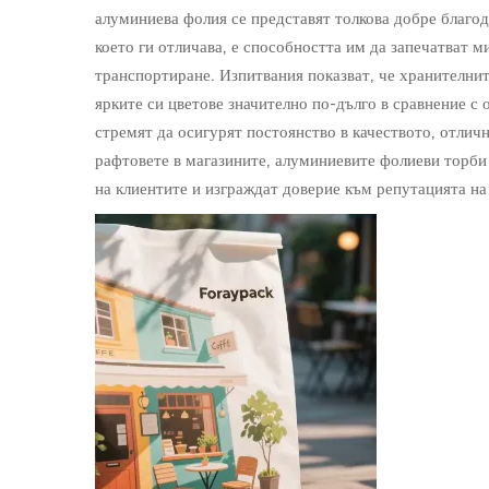
алуминиева фолия се представят толкова добре благод
което ги отличава, е способността им да запечатват м
транспортиране. Изпитвания показват, че хранителнит
ярките си цветове значително по-дълго в сравнение с
стремят да осигурят постоянство в качеството, отличн
рафтовете в магазините, алуминиевите фолиеви торби
на клиентите и изграждат доверие към репутацията на