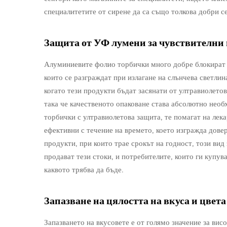
специалитетите от сирене да са също толкова добри се
Защита от УФ лумени за чувствителни
Алуминиевите фолио торбички много добре блокират у
които се разграждат при излагане на слънчева светлин
когато тези продукти бъдат засянати от ултравиолетов
така че качественото опаковане става абсолютно нео
торбички с ултравиолетова защита, те помагат на лек
ефективни с течение на времето, което изгражда довер
продукти, при които трае срокът на годност, този вид
продават тези стоки, и потребителите, които ги купув
каквото трябва да бъде.
Запазване на цялостта на вкуса и цвета
Запазването на вкусовете е от голямо значение за вис