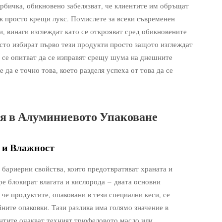
рбичка, обикновено забелязват, че клиентите им обръщат
к просто крещи лукс. Помислете за всеки съвременен
и, винаги изглеждат като се открояват сред обикновените
сто избират първо тези продукти просто защото изглеждат
то се опитват да се изправят срещу шума на днешните
 да е точно това, което разделя успеха от това да се
я в Алуминиевото Упаковане
 и Влажност
 бариерни свойства, които предотвратяват храната и
бре блокират влагата и кислорода – двата основни
 че продуктите, опаковани в тези специални кеси, се
йните опаковки. Тази разлика има голямо значение в
ентите очакват техният трюфеловото масло или