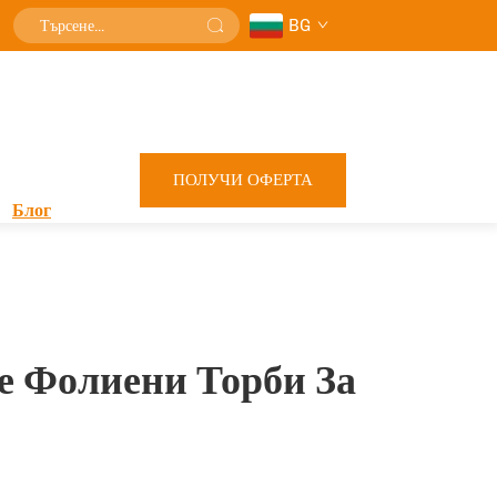
BG
ПОЛУЧИ ОФЕРТА
Блог
е Фолиени Торби За