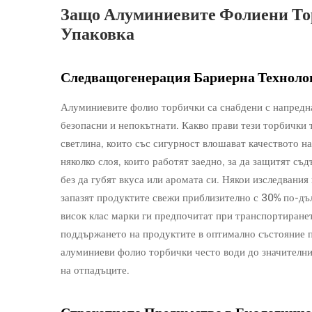
Защо Алуминиевите Фолиени То
Упаковка
Следващогенерация Бариерна Технолог
Алуминиевите фолио торбички са снабдени с напредна
безопасни и непокътнати. Какво прави тези торбички т
светлина, които със сигурност влошават качеството н
няколко слоя, които работят заедно, за да защитят съ
без да губят вкуса или аромата си. Някои изследвания
запазят продуктите свежи приблизително с 30% по-дъл
висок клас марки ги предпочитат при транспортирането
поддържането на продуктите в оптимално състояние п
алуминиеви фолио торбички често води до значителни
на отпадъците.