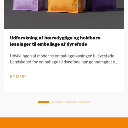
Udforskning af bæredygtige og holdbare
løsninger til emballage af dyreføde
Udviklingen af moderne emballageløsninger til dyreføde
Landskabet for emballage til dyreføde har gennemgået en
bemærkelsesværdig transformation i de seneste år,
drevet af stigende miljøbevidsthed og den voksende
SE MERE
efterspørgsel efter bæredygtige løsninger. Som svar på
forbrugernes krav efter mere ansvarlig produktion og
reduktion af affald, har industrien set en markant
skiftning mod alternativer, der mindsker
miljøpåvirkningen uden at kompromittere produktets
kvalitet og sikkerhed. Fra biologisk nedbrydelige
materialer til genbrugbare emballageformer har
innovationen inden for emballageløsninger åbnet nye