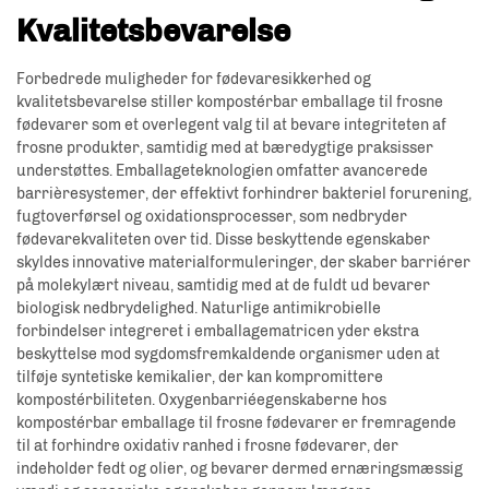
Kvalitetsbevarelse
Forbedrede muligheder for fødevaresikkerhed og
kvalitetsbevarelse stiller kompostérbar emballage til frosne
fødevarer som et overlegent valg til at bevare integriteten af
frosne produkter, samtidig med at bæredygtige praksisser
understøttes. Emballageteknologien omfatter avancerede
barrièresystemer, der effektivt forhindrer bakteriel forurening,
fugtoverførsel og oxidationsprocesser, som nedbryder
fødevarekvaliteten over tid. Disse beskyttende egenskaber
skyldes innovative materialformuleringer, der skaber barriérer
på molekylært niveau, samtidig med at de fuldt ud bevarer
biologisk nedbrydelighed. Naturlige antimikrobielle
forbindelser integreret i emballagematricen yder ekstra
beskyttelse mod sygdomsfremkaldende organismer uden at
tilføje syntetiske kemikalier, der kan kompromittere
kompostérbiliteten. Oxygenbarriéegenskaberne hos
kompostérbar emballage til frosne fødevarer er fremragende
til at forhindre oxidativ ranhed i frosne fødevarer, der
indeholder fedt og olier, og bevarer dermed ernæringsmæssig