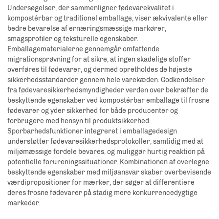
Undersøgelser, der sammenligner fødevarekvalitet i
kompostérbar og traditionel emballage, viser ækvivalente eller
bedre bevarelse af ernæringsmæssige markører,
smagsprofiler og teksturelle egenskaber.
Emballagematerialerne gennemgår omfattende
migrationsprøvning for at sikre, at ingen skadelige stoffer
overføres til fødevarer, og dermed opretholdes de højeste
sikkerhedsstandarder gennem hele varekæden. Godkendelser
fra fødevaresikkerhedsmyndigheder verden over bekræfter de
beskyttende egenskaber ved kompostérbar emballage til frosne
fødevarer og yder sikkerhed for både producenter og
forbrugere med hensyn til produktsikkerhed.
Sporbarhedsfunktioner integreret i emballagedesign
understøtter fødevaresikkerhedsprotokoller, samtidig med at
miljømæssige fordele bevares, og muliggør hurtig reaktion på
potentielle forureningssituationer. Kombinationen af overlegne
beskyttende egenskaber med miljøansvar skaber overbevisende
værdipropositioner for mærker, der søger at differentiere
deres frosne fødevarer på stadig mere konkurrencedygtige
markeder.