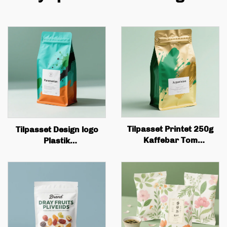
Tilpasset Printet 250g
Tilpasset Design logo
Kaffebar Tom
Plastik
Kaffeboern Te
Proteinpulvepose, Flad
Pakkingspose Flad Boks
Bundet
Bunden Kaffepose med
Kaffeboernepakkeringspose
Ventil og Lås
med Ventillåg