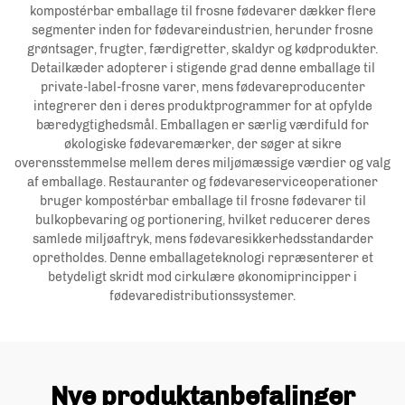
kompostérbar emballage til frosne fødevarer dækker flere
segmenter inden for fødevareindustrien, herunder frosne
grøntsager, frugter, færdigretter, skaldyr og kødprodukter.
Detailkæder adopterer i stigende grad denne emballage til
private-label-frosne varer, mens fødevareproducenter
integrerer den i deres produktprogrammer for at opfylde
bæredygtighedsmål. Emballagen er særlig værdifuld for
økologiske fødevaremærker, der søger at sikre
overensstemmelse mellem deres miljømæssige værdier og valg
af emballage. Restauranter og fødevareserviceoperationer
bruger kompostérbar emballage til frosne fødevarer til
bulkopbevaring og portionering, hvilket reducerer deres
samlede miljøaftryk, mens fødevaresikkerhedsstandarder
opretholdes. Denne emballageteknologi repræsenterer et
betydeligt skridt mod cirkulære økonomiprincipper i
fødevaredistributionssystemer.
Nye produktanbefalinger