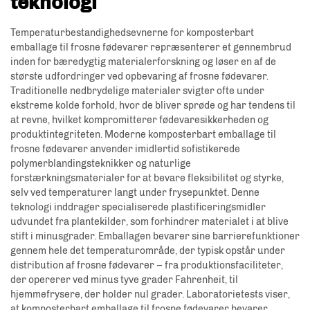
teknologi
Temperaturbestandighedsevnerne for komposterbart
emballage til frosne fødevarer repræsenterer et gennembrud
inden for bæredygtig materialerforskning og løser en af de
største udfordringer ved opbevaring af frosne fødevarer.
Traditionelle nedbrydelige materialer svigter ofte under
ekstreme kolde forhold, hvor de bliver sprøde og har tendens til
at revne, hvilket kompromitterer fødevaresikkerheden og
produktintegriteten. Moderne komposterbart emballage til
frosne fødevarer anvender imidlertid sofistikerede
polymerblandingsteknikker og naturlige
forstærkningsmaterialer for at bevare fleksibilitet og styrke,
selv ved temperaturer langt under frysepunktet. Denne
teknologi inddrager specialiserede plastificeringsmidler
udvundet fra plantekilder, som forhindrer materialet i at blive
stift i minusgrader. Emballagen bevarer sine barrierefunktioner
gennem hele det temperaturområde, der typisk opstår under
distribution af frosne fødevarer – fra produktionsfaciliteter,
der opererer ved minus tyve grader Fahrenheit, til
hjemmefrysere, der holder nul grader. Laboratorietests viser,
at komposterbart emballage til frosne fødevarer bevarer