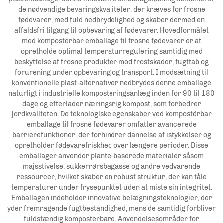
de nødvendige bevaringskvaliteter, der kræves for frosne
fødevarer, med fuld nedbrydelighed og skaber dermed en
affaldsfri tilgang til opbevaring af fødevarer. Hovedformålet
med kompostérbar emballage til frosne fødevarer er at
opretholde optimal temperaturregulering samtidig med
beskyttelse af frosne produkter mod frostskader, fugttab og
forurening under opbevaring og transport. I modsætning til
konventionelle plast-alternativer nedbrydes denne emballage
naturligt i industrielle komposteringsanlæg inden for 90 til 180
dage og efterlader næringsrig kompost, som forbedrer
jordkvaliteten. De teknologiske egenskaber ved kompostérbar
emballage til frosne fødevarer omfatter avancerede
barrierefunktioner, der forhindrer dannelse af istykkelser og
opretholder fødevarefriskhed over længere perioder. Disse
emballager anvender plante-baserede materialer såsom
majsstivelse, sukkerrørsbagasse og andre vedvarende
ressourcer, hvilket skaber en robust struktur, der kan tåle
temperaturer under frysepunktet uden at miste sin integritet.
Emballagen indeholder innovative belægningsteknologier, der
yder fremragende fugtbestandighed, mens de samtidig forbliver
fuldstændig komposterbare. Anvendelsesområder for