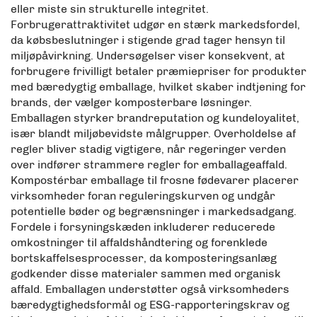
eller miste sin strukturelle integritet.
Forbrugerattraktivitet udgør en stærk markedsfordel,
da købsbeslutninger i stigende grad tager hensyn til
miljøpåvirkning. Undersøgelser viser konsekvent, at
forbrugere frivilligt betaler præmiepriser for produkter
med bæredygtig emballage, hvilket skaber indtjening for
brands, der vælger komposterbare løsninger.
Emballagen styrker brandreputation og kundeloyalitet,
især blandt miljøbevidste målgrupper. Overholdelse af
regler bliver stadig vigtigere, når regeringer verden
over indfører strammere regler for emballageaffald.
Kompostérbar emballage til frosne fødevarer placerer
virksomheder foran reguleringskurven og undgår
potentielle bøder og begrænsninger i markedsadgang.
Fordele i forsyningskæden inkluderer reducerede
omkostninger til affaldshåndtering og forenklede
bortskaffelsesprocesser, da komposteringsanlæg
godkender disse materialer sammen med organisk
affald. Emballagen understøtter også virksomheders
bæredygtighedsformål og ESG-rapporteringskrav og