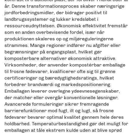
år. Denne transformationsproces skaber næringsrige
jordforbedringsmidler, der bidrager positivt til
landbrugssystemer og lukker kredsløbet i
ressourceudnyttelsen. Økonomisk effektivitet fremstår
som en anden overbevisende fordel, især når
produktionen skaleres op og miljøreguleringerne
strammes. Mange regioner indfører nu afgifter eller
begrænsninger på engangsplast, hvilket gør
komposterbare alternativer økonomisk attraktive.
Virksomheder, der anvender kompostérbar emballage
til frosne fødevarer, kvalificerer ofte sig til grønne
certificeringer og bæredygtighedsratings, hvilket
forbedrer brandværdi og markedspositionering.
Emballagen leverer overlegne ydeevnesegenskaber,
der matcher eller overgår konventionelle løsninger.
Avancerede formuleringer sikrer fremragende
barrierefunktioner mod fugt, ilt og lugt, så frosne
fødevarer bevarer optimal kvalitet gennem hele deres
holdbarhed. Temperaturbestandighed gør det muligt for
emballagen at tåle ekstrem kulde uden at blive sprød