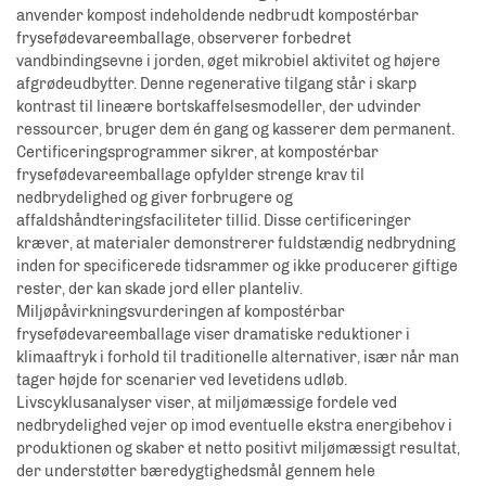
anvender kompost indeholdende nedbrudt kompostérbar
frysefødevareemballage, observerer forbedret
vandbindingsevne i jorden, øget mikrobiel aktivitet og højere
afgrødeudbytter. Denne regenerative tilgang står i skarp
kontrast til lineære bortskaffelsesmodeller, der udvinder
ressourcer, bruger dem én gang og kasserer dem permanent.
Certificeringsprogrammer sikrer, at kompostérbar
frysefødevareemballage opfylder strenge krav til
nedbrydelighed og giver forbrugere og
affaldshåndteringsfaciliteter tillid. Disse certificeringer
kræver, at materialer demonstrerer fuldstændig nedbrydning
inden for specificerede tidsrammer og ikke producerer giftige
rester, der kan skade jord eller planteliv.
Miljøpåvirkningsvurderingen af kompostérbar
frysefødevareemballage viser dramatiske reduktioner i
klimaaftryk i forhold til traditionelle alternativer, især når man
tager højde for scenarier ved levetidens udløb.
Livscyklusanalyser viser, at miljømæssige fordele ved
nedbrydelighed vejer op imod eventuelle ekstra energibehov i
produktionen og skaber et netto positivt miljømæssigt resultat,
der understøtter bæredygtighedsmål gennem hele