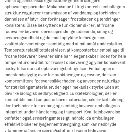
værdi og sensoriske egenskaber gennem længere
opbevaringsperioder. Mekanismer til fugtkontrol i emballagets
struktur regulerer transmission af vanddamp og forhindrer
dannelsen af istyr, der forårsager frostskader og ændringer i
konsistens. Disse beskyttende funktioner sikrer, at frosne
fødevarer bevarer deres oprindelige udseende, smag og
ernæringsindhold og dermed opfylder forbrugerens
kvalitetsforventninger samtidig med at miljømål understøttes.
Temperaturstabilitetstest viser, at kompostérbar emballage til
frosne fødevarer bevarer sine barriéegenskaber inden for hele
temperaturområdet for frosset opbevaring og yder konsekvent
beskyttelse uanset opbevaringsbetingelser. Emballagen er
modstandsdygtig over for punkteringer og revner, der kan
kompromittere fødevaresikkerheden, og anvender naturlige
forstærkningsmaterialer, der øger mekanisk styrke uden at
påvirke biologisk nedbrydelighed. Lukketeknologier, der er
kompatible med kompostérbare materialer, sikrer tæt lukning,
der forhindrer forurening og samtidig bevarer emballagens
integritet under håndtering og transport. Kvalitetsbevarelse
omfatter også ernæringsmæssigt indhold, da emballagen
effektivt blokerer lysgennemtrængning, som kan nedbryde
vitaminer og andre næringsstoffer i frosne fødevarer.