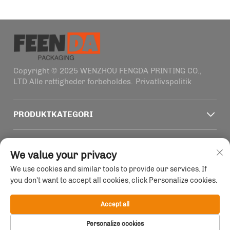
Copyright © 2025 WENZHOU FENGDA PRINTING CO.,
LTD Alle rettigheder forbeholdes.
Privatlivspolitik
PRODUKTKATEGORI
HURTIGE LINKS
We value your privacy
We use cookies and similar tools to provide our services. If
KONTAKTOPLYSNINGER
you don't want to accept all cookies, click Personalize cookies.
Office add : Bygning 4, nr. 1915-2011 Haifeng vej,
Wenzhou, Zhejiang, Kina
Accept all
E-mail:
[email protected]
Personalize cookies
Tlf:
+86-13758856618