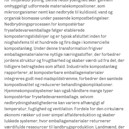
for miljønedbrydning. Denne nedbrydelighed sker gennem
omhyggeligt udformede materialekompositioner, som
mikroorganismer nemt kan nedbryde til kuldioxid, vand og
organisk biomasse under passende kompostbetingelser.
Nedbrydningsprocessen for kompostérbar
frysefødevareemballage følger etablerede
komposteringstidslinjer og er typisk afsluttet inden for
nioghalvfems til et hundrede og firs dage i kommercielle
kompostanlæg. Under denne transformation frigiver
emballagematerialerne nyttige næringsstoffer, der forbedrer
jordens struktur og frugtbarhed og skaber værdi ud fra det, der
tidligere betragtedes som affald. Industrielle kompostanlæg
rapporterer, at komposterbare emballagematerialer
integreres godt med madspildstrømme, forbedrer den samlede
kompostkvalitet og reducerer behandlingskomplikationer.
Hjemmekompostsystemer kan også håndtere mange typer
kompostérbar frysefødevareemballage, selvom
nedbrydningshastighederne kan variere afhængigt af
temperatur, fugtighed og ventilation. Fordele for den cirkulære
økonomi rækker ud over simpel affaldsreduktion og skaber
lukkede systemer, hvor emballagematerialer returnerer
værdifulde ressourcer til landbrugsproduktion. Landmænd, der