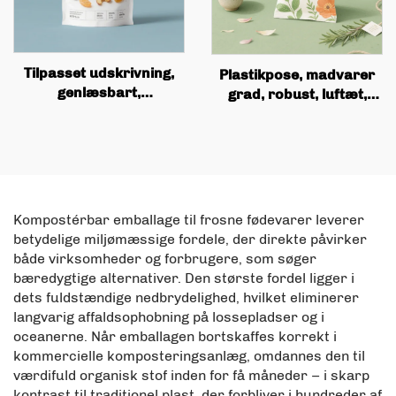
Tilpasset udskrivning,
Plastikpose, madvarer
genlæsbart,
grad, robust, luftæt,
genbrugbart
fugtbeskyttende,
frugtplastikpose, matte
fladbundet
aluminiumsfolie,
aluminiumsfolie
madvarer lodret pose
selvsealerende pose,
med lædering
tamagdyr posen
Kompostérbar emballage til frosne fødevarer leverer
betydelige miljømæssige fordele, der direkte påvirker
både virksomheder og forbrugere, som søger
bæredygtige alternativer. Den største fordel ligger i
dets fuldstændige nedbrydelighed, hvilket eliminerer
langvarig affaldsophobning på lossepladser og i
oceanerne. Når emballagen bortskaffes korrekt i
kommercielle komposteringsanlæg, omdannes den til
værdifuld organisk stof inden for få måneder – i skarp
kontrast til traditionel plast, der forbliver i hundreder af