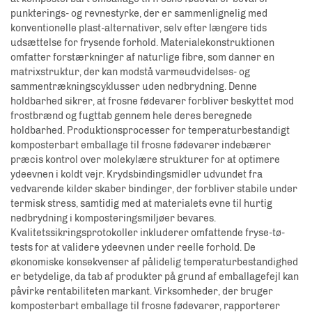
punkterings- og revnestyrke, der er sammenlignelig med
konventionelle plast-alternativer, selv efter længere tids
udsættelse for frysende forhold. Materialekonstruktionen
omfatter forstærkninger af naturlige fibre, som danner en
matrixstruktur, der kan modstå varmeudvidelses- og
sammentrækningscyklusser uden nedbrydning. Denne
holdbarhed sikrer, at frosne fødevarer forbliver beskyttet mod
frostbrænd og fugttab gennem hele deres beregnede
holdbarhed. Produktionsprocesser for temperaturbestandigt
komposterbart emballage til frosne fødevarer indebærer
præcis kontrol over molekylære strukturer for at optimere
ydeevnen i koldt vejr. Krydsbindingsmidler udvundet fra
vedvarende kilder skaber bindinger, der forbliver stabile under
termisk stress, samtidig med at materialets evne til hurtig
nedbrydning i komposteringsmiljøer bevares.
Kvalitetssikringsprotokoller inkluderer omfattende fryse-tø-
tests for at validere ydeevnen under reelle forhold. De
økonomiske konsekvenser af pålidelig temperaturbestandighed
er betydelige, da tab af produkter på grund af emballagefejl kan
påvirke rentabiliteten markant. Virksomheder, der bruger
komposterbart emballage til frosne fødevarer, rapporterer