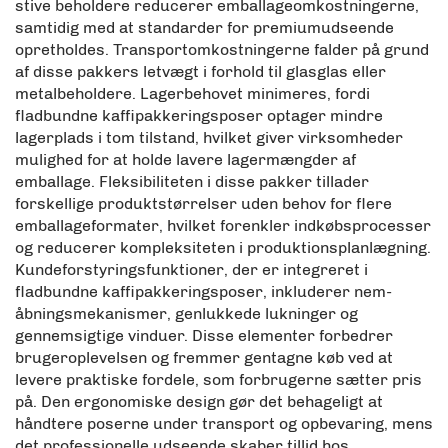
stive beholdere reducerer emballageomkostningerne,
samtidig med at standarder for premiumudseende
opretholdes. Transportomkostningerne falder på grund
af disse pakkers letvægt i forhold til glasglas eller
metalbeholdere. Lagerbehovet minimeres, fordi
fladbundne kaffipakkeringsposer optager mindre
lagerplads i tom tilstand, hvilket giver virksomheder
mulighed for at holde lavere lagermængder af
emballage. Fleksibiliteten i disse pakker tillader
forskellige produktstørrelser uden behov for flere
emballageformater, hvilket forenkler indkøbsprocesser
og reducerer kompleksiteten i produktionsplanlægning.
Kundeforstyringsfunktioner, der er integreret i
fladbundne kaffipakkeringsposer, inkluderer nem-
åbningsmekanismer, genlukkede lukninger og
gennemsigtige vinduer. Disse elementer forbedrer
brugeroplevelsen og fremmer gentagne køb ved at
levere praktiske fordele, som forbrugerne sætter pris
på. Den ergonomiske design gør det behageligt at
håndtere poserne under transport og opbevaring, mens
det professionelle udseende skaber tillid hos