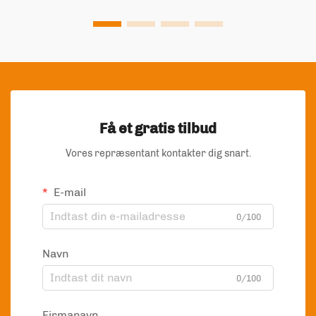
at produktet forbliver frisk og sikkert. Forbrugere er
mere end før opmærksomme på æstetik, nem brug og
miljøvenlige løsninger, hvilket gør emballagevalg til en
strategisk beslutning, der direkte påvirker købsadfærden.
For at støtte vækst og konkurrenceevne skal producenter
prioritere emballageløsninger, der kombinerer visuel
appel med funktionelle og bæredygtige egenskaber, der
taler til moderne kunder.
Få et gratis tilbud
Vores repræsentant kontakter dig snart.
E-mail
0/100
Navn
0/100
Firmanavn