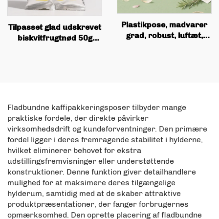
Plastikpose, madvarer
Tilpasset glad udskrevet
grad, robust, luftæt,
biskvitfrugtnød 50g
fugtbeskyttende,
100g madvarer lodret
fladbundet
pose med lædering
aluminiumsfolie
selvsealerende pose,
tamagdyr posen
Fladbundne kaffipakkeringsposer tilbyder mange
praktiske fordele, der direkte påvirker
virksomhedsdrift og kundeforventninger. Den primære
fordel ligger i deres fremragende stabilitet i hylderne,
hvilket eliminerer behovet for ekstra
udstillingsfremvisninger eller understøttende
konstruktioner. Denne funktion giver detailhandlere
mulighed for at maksimere deres tilgængelige
hylderum, samtidig med at de skaber attraktive
produktpræsentationer, der fanger forbrugernes
opmærksomhed. Den oprette placering af fladbundne