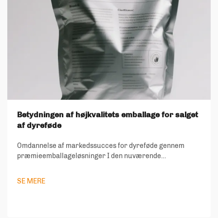
Betydningen af højkvalitets emballage for salget
af dyreføde
Omdannelse af markedssucces for dyreføde gennem
præmieemballageløsninger I den nuværende
konkurrencedygtige dyrefødeindustri er emballage
opstået som en kritisk differentiator, der kan gøre eller
SE MERE
bryde produktets succes. Emballagen til dyreføde gør
mere end blot at indeholde og beskytte produktet – den
spiller en afgørende rolle i at tiltrække forbrugernes
opmærksomhed, kommunikere mærkeværdier og sikre,