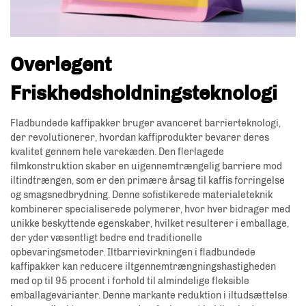
Overlegent
Friskhedsholdningsteknologi
Fladbundede kaffipakker bruger avanceret barrierteknologi,
der revolutionerer, hvordan kaffiprodukter bevarer deres
kvalitet gennem hele varekæden. Den flerlagede
filmkonstruktion skaber en uigennemtrængelig barriere mod
iltindtrængen, som er den primære årsag til kaffis forringelse
og smagsnedbrydning. Denne sofistikerede materialeteknik
kombinerer specialiserede polymerer, hvor hver bidrager med
unikke beskyttende egenskaber, hvilket resulterer i emballage,
der yder væsentligt bedre end traditionelle
opbevaringsmetoder. Iltbarrievirkningen i fladbundede
kaffipakker kan reducere iltgennemtrængningshastigheden
med op til 95 procent i forhold til almindelige fleksible
emballagevarianter. Denne markante reduktion i iltudsættelse