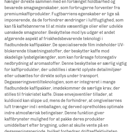
hænger direkte sammen med en forlænget holdbarhed og
bevarede smagsegenskaber, som forbrugerne forventer fra
premiumkaffiprodukter. Fugtbarriens egenskaber er lige så
imponerende, da de forhindrer ændringer i luftfugtighed, som
kan få kaffebønnerne til at miste væsentlige olier eller udvikle
uønskede smagsnoter. Beskyttelse mod lys udgør et andet
afgørende aspekt af friskhedsbevarende teknologi i
fladbundede kaffipakker. De specialiserede film indeholder UV-
blokerende tilsætningsstoffer, der beskytter kaffe mod
skadelige lysbølgelængder, som kan forårsage fotonegativ
nedbrydning af aromastoffer. Denne beskyttelse er særlig vigtig
for kaffiprodukter, der udstilles i stærkt oplyste detailmiljøer
eller udsættes for direkte sollys under transport.
Degasseringsventilteknologien, som er integreret i mange
fladbundede kaffipakker, imødekommer de særlige krav, der
stilles til friskristet kaffe. Disse envejsventiler tillader, at
kuldioxid kan slippe ud, mens de forhindrer, at omgivelsernes
luft trænger ind i emballagen, og derved opretholdes optimale
indre atmosfærisk betingelser. Denne funktion giver
kaffibrynster mulighed for at pakke deres produkter
umiddelbart efter brygning, uden at skulle vente på en
degasseringsperiode, hvilket forbedrer driftseffektiviteten,