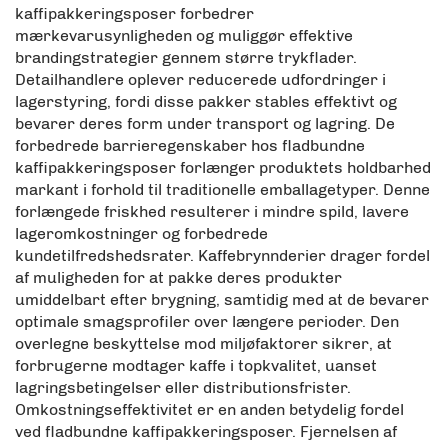
kaffipakkeringsposer forbedrer
mærkevarusynligheden og muliggør effektive
brandingstrategier gennem større trykflader.
Detailhandlere oplever reducerede udfordringer i
lagerstyring, fordi disse pakker stables effektivt og
bevarer deres form under transport og lagring. De
forbedrede barrieregenskaber hos fladbundne
kaffipakkeringsposer forlænger produktets holdbarhed
markant i forhold til traditionelle emballagetyper. Denne
forlængede friskhed resulterer i mindre spild, lavere
lageromkostninger og forbedrede
kundetilfredshedsrater. Kaffebrynnderier drager fordel
af muligheden for at pakke deres produkter
umiddelbart efter brygning, samtidig med at de bevarer
optimale smagsprofiler over længere perioder. Den
overlegne beskyttelse mod miljøfaktorer sikrer, at
forbrugerne modtager kaffe i topkvalitet, uanset
lagringsbetingelser eller distributionsfrister.
Omkostningseffektivitet er en anden betydelig fordel
ved fladbundne kaffipakkeringsposer. Fjernelsen af