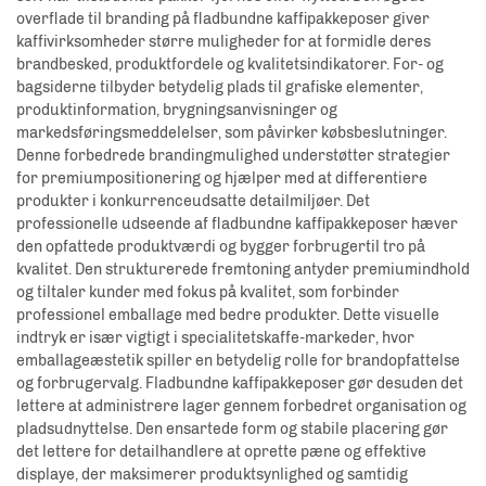
overflade til branding på fladbundne kaffipakkeposer giver
kaffivirksomheder større muligheder for at formidle deres
brandbesked, produktfordele og kvalitetsindikatorer. For- og
bagsiderne tilbyder betydelig plads til grafiske elementer,
produktinformation, brygningsanvisninger og
markedsføringsmeddelelser, som påvirker købsbeslutninger.
Denne forbedrede brandingmulighed understøtter strategier
for premiumpositionering og hjælper med at differentiere
produkter i konkurrenceudsatte detailmiljøer. Det
professionelle udseende af fladbundne kaffipakkeposer hæver
den opfattede produktværdi og bygger forbrugertil tro på
kvalitet. Den strukturerede fremtoning antyder premiumindhold
og tiltaler kunder med fokus på kvalitet, som forbinder
professionel emballage med bedre produkter. Dette visuelle
indtryk er især vigtigt i specialitetskaffe-markeder, hvor
emballageæstetik spiller en betydelig rolle for brandopfattelse
og forbrugervalg. Fladbundne kaffipakkeposer gør desuden det
lettere at administrere lager gennem forbedret organisation og
pladsudnyttelse. Den ensartede form og stabile placering gør
det lettere for detailhandlere at oprette pæne og effektive
displaye, der maksimerer produktsynlighed og samtidig