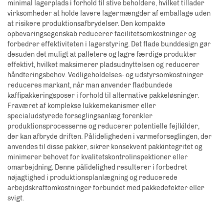
minimal lagerplads i forhold til stive beholdere, hvilket tillader
virksomheder at holde lavere lagermængder af emballage uden
at risikere produktionsafbrydelser. Den kompakte
opbevaringsegenskab reducerer facilitetsomkostninger og
forbedrer effektiviteten i lagerstyring. Det flade bunddesign gør
desuden det muligt at palletere og lagre færdige produkter
effektivt, hvilket maksimerer pladsudnyttelsen og reducerer
håndteringsbehov. Vedligeholdelses- og udstyrsomkostninger
reduceres markant, når man anvender fladbundede
kaffipakkeringsposer i forhold til alternative pakkeløsninger.
Fraværet af komplekse lukkemekanismer eller
specialudstyrede forseglingsanlæg forenkler
produktionsprocesserne og reducerer potentielle fejlkilder,
der kan afbryde driften. Pålideligheden i varmeforseglingen, der
anvendes til disse pakker, sikrer konsekvent pakkintegritet og
minimerer behovet for kvalitetskontrolinspektioner eller
omarbejdning. Denne pålidelighed resulterer i forbedret
nøjagtighed i produktionsplanlægning og reducerede
arbejdskraftomkostninger forbundet med pakkedefekter eller
svigt.