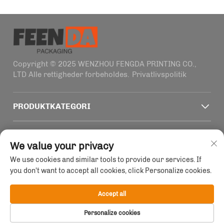
Copyright © 2025 WENZHOU FENGDA PRINTING CO.,
LTD Alle rettigheder forbeholdes.
Privatlivspolitik
PRODUKTKATEGORI
HURTIGE LINKS
We value your privacy
We use cookies and similar tools to provide our services. If
KONTAKTOPLYSNINGER
you don't want to accept all cookies, click Personalize cookies.
Office add : Bygning 4, nr. 1915-2011 Haifeng vej,
Wenzhou, Zhejiang, Kina
Accept all
E-mail:
[email protected]
Personalize cookies
Tlf:
+86-13758856618