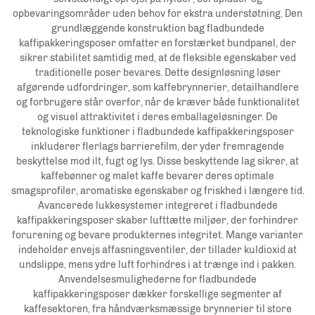
opbevaringsområder uden behov for ekstra understøtning. Den
grundlæggende konstruktion bag fladbundede
kaffipakkeringsposer omfatter en forstærket bundpanel, der
sikrer stabilitet samtidig med, at de fleksible egenskaber ved
traditionelle poser bevares. Dette designløsning løser
afgørende udfordringer, som kaffebrynnerier, detailhandlere
og forbrugere står overfor, når de kræver både funktionalitet
og visuel attraktivitet i deres emballageløsninger. De
teknologiske funktioner i fladbundede kaffipakkeringsposer
inkluderer flerlags barrierefilm, der yder fremragende
beskyttelse mod ilt, fugt og lys. Disse beskyttende lag sikrer, at
kaffebønner og malet kaffe bevarer deres optimale
smagsprofiler, aromatiske egenskaber og friskhed i længere tid.
Avancerede lukkesystemer integreret i fladbundede
kaffipakkeringsposer skaber lufttætte miljøer, der forhindrer
forurening og bevare produkternes integritet. Mange varianter
indeholder envejs affasningsventiler, der tillader kuldioxid at
undslippe, mens ydre luft forhindres i at trænge ind i pakken.
Anvendelsesmulighederne for fladbundede
kaffipakkeringsposer dækker forskellige segmenter af
kaffesektoren, fra håndværksmæssige brynnerier til store