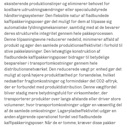
eksisterende produktionslinjer og eliminerer behovet for
kostbare udrustningsændringer eller specialudstyrede
håndteringssystemer. Den fleksible natur af fladbundede
kaffipakkeringsposer gør det muligt for dem at tilpasse sig
automatiske fyldningsmekanismer, samtidig med at de bevarer
deres strukturelle integritet gennem hele pakkeprocessen.
Denne tilpasningsevne reducerer nedetid, minimerer affald af
produkt og øger den samlede produktionseffektivitet i forhold til
stive pakkeløsninger. Den letvægtige konstruktion af
fladbundede kaffipakkeringsposer bidrager til betydelige
besparelser i transportomkostninger gennem hele
distributionsnetværket. Den reducerede vægt pr. enhed gør det
muligt at opnå højere produkttæthed pr. forsendelse, hvilket
nedsætter fragtomkostninger og formindsker det CO2-aftryk,
der er forbundet med produktdistribution. Denne vægtfordel
bliver stadig mere betydningsfuld for virksomheder, der
transporterer produkter over lange afstande eller driver store
volumener, hvor transportomkostninger udgør en væsentlig del
af de samlede omkostninger. Lagerpladseffektivitet udgør en
anden afgørende operationel fordel ved fladbundede
kaffipakkeringsposer. Når de er tomme, kræver disse pakker