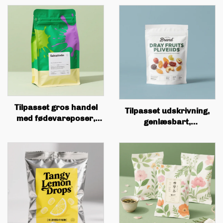
Tilpasset gros handel
Tilpasset udskrivning,
med fødevareposer,
genlæsbart,
firkantet
genbrugbart
bundboksposer,
frugtplastikpose, matte
ventiludskrivning,
aluminiumsfolie,
kaffebønnerpakning,
madvarer lodret pose
flad bunnede kaffeposer
med lædering