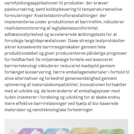
varmfyldningsapplikationer til produkter, der kræver
pasteurisering, samt koldopbevaring til temperatursensitive
formuleringer. Kvalitetskontrolforanstaltninger, der
implementeres under produktionen af barrirefilm, inkluderer
realtidsmonitorering af lagtykkelsesuniformitet,
adhæsionstyrketest og accelererede ældningstests for at
forudsige langtidspræstationer. Disse strenge testprotokoller
sikrer konsekvente barrireegenskaber gennem hele
produktionsløbet og giver producenterne pålidelige prognoser
for holdbarhed. De miljømæssige fordele ved avanceret
barrierteknologi inkluderer reduceret madspild gennem
forlænget konservering, færre emballagematerialer i forhold til
stive alternativer og forbedret genanvendelighed gennem
optimering af materialekompatibilitet. Innovationen fortsætter
med at udvikle sig, da leverandører af emballageposer med
tuden investerer i forskning og udvikling for at skabe endnu
mere effektive barrireløsninger ved hjælp af bio-baserede
materialer og nanoteknologiske forbedringer.