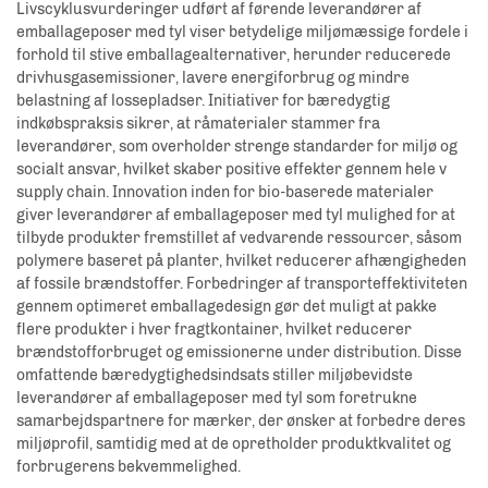
Livscyklusvurderinger udført af førende leverandører af
emballageposer med tyl viser betydelige miljømæssige fordele i
forhold til stive emballagealternativer, herunder reducerede
drivhusgasemissioner, lavere energiforbrug og mindre
belastning af lossepladser. Initiativer for bæredygtig
indkøbspraksis sikrer, at råmaterialer stammer fra
leverandører, som overholder strenge standarder for miljø og
socialt ansvar, hvilket skaber positive effekter gennem hele v
supply chain. Innovation inden for bio-baserede materialer
giver leverandører af emballageposer med tyl mulighed for at
tilbyde produkter fremstillet af vedvarende ressourcer, såsom
polymere baseret på planter, hvilket reducerer afhængigheden
af fossile brændstoffer. Forbedringer af transporteffektiviteten
gennem optimeret emballagedesign gør det muligt at pakke
flere produkter i hver fragtkontainer, hvilket reducerer
brændstofforbruget og emissionerne under distribution. Disse
omfattende bæredygtighedsindsats stiller miljøbevidste
leverandører af emballageposer med tyl som foretrukne
samarbejdspartnere for mærker, der ønsker at forbedre deres
miljøprofil, samtidig med at de opretholder produktkvalitet og
forbrugerens bekvemmelighed.