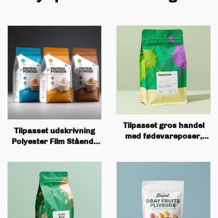
Tilpasset gros handel
Tilpasset udskrivning
med fødevareposer,
Polyester Film Stående
firkantet
Sæk Plastik Pakning
bundboksposer,
Zipper Candy Nut
ventiludskrivning,
Snacks Anti Lugt
kaffebønnerpakning,
Hundesæk Pakning
flad bunnede kaffeposer