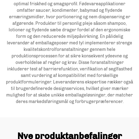
optimal friskhed og smagsprofil. Fødevareapplikationer
omfatter saucer, kondimenter, babymad og flydende
ernæringsmidler, hvor portionering og nem dispensering er
afgørende. Produkter til personlig pleje såsom shampoo,
lotioner og flydende sæbe drager fordel af den ergonomiske
form og den reducerede miljøpåvirkning. En pålidelig
leverandør af emballageposer med tyl implementerer strenge
kvalitetskontrolforanstaltninger gennem hele
produktionsprocessen for at sikre konsekvent ydeevne og
overholdelse af regler og krav. Disse foranstaltninger
inkluderer test af barrierefunktion, verifikation af seglfasthed
samt vurdering af kompatibilitet med forskellige
produktformuleringer. Leverandørens ekspertise rækker også
til brugerdefinerede designservices, hvilket giver mærker
mulighed for at skabe unikke emballageløsninger, der matcher
deres markedsføringsmål og forbrugerpræferencer.
Nye produktanbefalinger