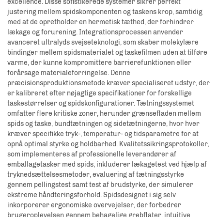
excellence. Disse sofistikerede systemer sikrer perfekt
justering mellem spidskomponenten og taskens krop, samtidig
med at de opretholder en hermetisk tæthed, der forhindrer
lækage og forurening. Integrationsprocessen anvender
avanceret ultralyds svejseteknologi, som skaber molekylære
bindinger mellem spidsmaterialet og taskefilmen uden at tilføre
varme, der kunne kompromittere barrierefunktionen eller
forårsage materialeforringelse. Denne
præcisionsproduktionsmetode kræver specialiseret udstyr, der
er kalibreret efter nøjagtige specifikationer for forskellige
taskestørrelser og spidskonfigurationer. Tætningssystemet
omfatter flere kritiske zoner, herunder grænsefladen mellem
spids og taske, bundtætningen og sidetætningerne, hvor hver
kræver specifikke tryk-, temperatur- og tidsparametre for at
opnå optimal styrke og holdbarhed. Kvalitetssikringsprotokoller,
som implementeres af professionelle leverandører af
emballagetasker med spids, inkluderer lækagetest ved hjælp af
tryknedsættelsesmetoder, evaluering af tætningsstyrke
gennem pellingstest samt test af brudstyrke, der simulerer
ekstreme håndteringsforhold. Spidsdesignet i sig selv
inkorporerer ergonomiske overvejelser, der forbedrer
brugeroplevelsen gennem behagelige grebflater, intuitive