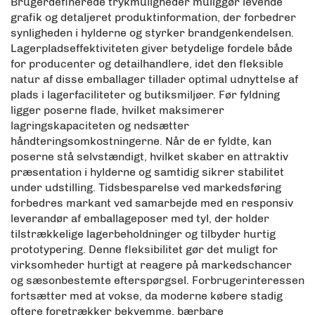
Brugerdefinerede trykmuligheder muliggør levende
grafik og detaljeret produktinformation, der forbedrer
synligheden i hylderne og styrker brandgenkendelsen.
Lagerpladseffektiviteten giver betydelige fordele både
for producenter og detailhandlere, idet den fleksible
natur af disse emballager tillader optimal udnyttelse af
plads i lagerfaciliteter og butiksmiljøer. Før fyldning
ligger poserne flade, hvilket maksimerer
lagringskapaciteten og nedsætter
håndteringsomkostningerne. Når de er fyldte, kan
poserne stå selvstændigt, hvilket skaber en attraktiv
præsentation i hylderne og samtidig sikrer stabilitet
under udstilling. Tidsbesparelse ved markedsføring
forbedres markant ved samarbejde med en responsiv
leverandør af emballageposer med tyl, der holder
tilstrækkelige lagerbeholdninger og tilbyder hurtig
prototypering. Denne fleksibilitet gør det muligt for
virksomheder hurtigt at reagere på markedschancer
og sæsonbestemte efterspørgsel. Forbrugerinteressen
fortsætter med at vokse, da moderne købere stadig
oftere foretrækker bekvemme, bærbare