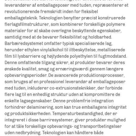
leverandører af emballageposer med tuden, repræsenterer et
revolutionerende fremskridt inden for fleksibel
emballageteknik. Teknologien benytter præcist konstruerede
flerlagsfilmstrukturer, som kombinerer forskellige polymere
materialer for at skabe overlegne beskyttende egenskaber,
samtidig med at de bevarer fleksibilitet og holdbarhed.
Barbæredsystemet omfatter typisk specialiserede lag,
herunder ethylen vinylalkohol til iltbeskyttelse, metalliserede
film til lysbarriere og højtydende polyethylen til fugtmodstand.
Denne omfattende tilgang sikrer, at produkter bevarer deres
ønskede kvalitet, smag og ernæringsværdi gennem længere
opbevaringsperioder. De avancerede produktionsprocesser,
som bruges af en professionel leverandør af emballageposer
med tuden, inkluderer co-extrusionsteknikker, der forbinde
flere lag til en enhedlig struktur uden at kompromittere de
enkelte lagsegenskaber. Denne problemfrie integration
forhindrer delaminering, som kan true emballagens integritet
og produktsikkerheden. Temperaturbestandighed, der er
integreret i disse barriresystemer, giver produkter mulighed
for at tåle forskellige opbevarings- og transportbetingelser
uden nedbrydning. Teknologien kan håndtere både