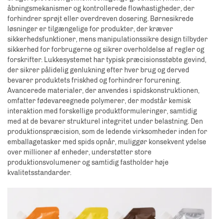
åbningsmekanismer og kontrollerede flowhastigheder, der
forhindrer sprøjt eller overdreven dosering. Børnesikrede
løsninger er tilgængelige for produkter, der kræver
sikkerhedsfunktioner, mens manipulationssikre design tilbyder
sikkerhed for forbrugerne og sikrer overholdelse af regler og
forskrifter. Lukkesystemet har typisk præcisionsstøbte gevind,
der sikrer pålidelig genlukning efter hver brug og derved
bevarer produktets friskhed og forhindrer forurening.
Avancerede materialer, der anvendes i spidskonstruktionen,
omfatter fødevareegnede polymerer, der modstår kemisk
interaktion med forskellige produktformuleringer, samtidig
med at de bevarer strukturel integritet under belastning. Den
produktionspræcision, som de ledende virksomheder inden for
emballagetasker med spids opnår, muliggør konsekvent ydelse
over millioner af enheder, understøtter store
produktionsvolumener og samtidig fastholder høje
kvalitetsstandarder.