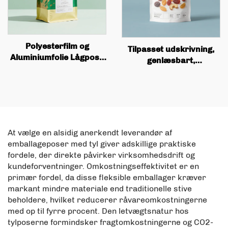
Polyesterfilm og
Tilpasset udskrivning,
Aluminiumfolie Lågpose
genlæsbart,
Med Tilpasset
genbrugbart
Genbrugelig Te og Kaffe
frugtplastikpose, matte
Stand Pung Med Ventil
aluminiumsfolie,
Og Låg
madvarer lodret pose
med lædering
At vælge en alsidig anerkendt leverandør af
emballageposer med tyl giver adskillige praktiske
fordele, der direkte påvirker virksomhedsdrift og
kundeforventninger. Omkostningseffektivitet er en
primær fordel, da disse fleksible emballager kræver
markant mindre materiale end traditionelle stive
beholdere, hvilket reducerer råvareomkostningerne
med op til fyrre procent. Den letvægtsnatur hos
tylposerne formindsker fragtomkostningerne og CO2-