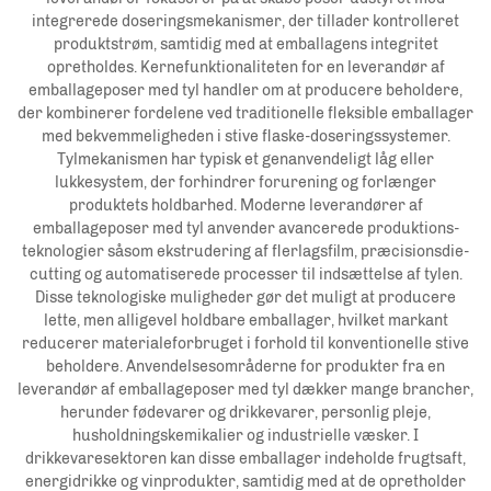
integrerede doseringsmekanismer, der tillader kontrolleret
produktstrøm, samtidig med at emballagens integritet
opretholdes. Kernefunktionaliteten for en leverandør af
emballageposer med tyl handler om at producere beholdere,
der kombinerer fordelene ved traditionelle fleksible emballager
med bekvemmeligheden i stive flaske-doseringssystemer.
Tylmekanismen har typisk et genanvendeligt låg eller
lukkesystem, der forhindrer forurening og forlænger
produktets holdbarhed. Moderne leverandører af
emballageposer med tyl anvender avancerede produktions-
teknologier såsom ekstrudering af flerlagsfilm, præcisionsdie-
cutting og automatiserede processer til indsættelse af tylen.
Disse teknologiske muligheder gør det muligt at producere
lette, men alligevel holdbare emballager, hvilket markant
reducerer materialeforbruget i forhold til konventionelle stive
beholdere. Anvendelsesområderne for produkter fra en
leverandør af emballageposer med tyl dækker mange brancher,
herunder fødevarer og drikkevarer, personlig pleje,
husholdningskemikalier og industrielle væsker. I
drikkevaresektoren kan disse emballager indeholde frugtsaft,
energidrikke og vinprodukter, samtidig med at de opretholder