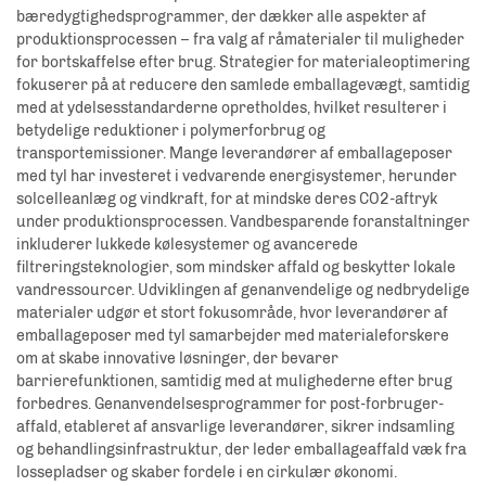
bæredygtighedsprogrammer, der dækker alle aspekter af
produktionsprocessen – fra valg af råmaterialer til muligheder
for bortskaffelse efter brug. Strategier for materialeoptimering
fokuserer på at reducere den samlede emballagevægt, samtidig
med at ydelsesstandarderne opretholdes, hvilket resulterer i
betydelige reduktioner i polymerforbrug og
transportemissioner. Mange leverandører af emballageposer
med tyl har investeret i vedvarende energisystemer, herunder
solcelleanlæg og vindkraft, for at mindske deres CO2-aftryk
under produktionsprocessen. Vandbesparende foranstaltninger
inkluderer lukkede kølesystemer og avancerede
filtreringsteknologier, som mindsker affald og beskytter lokale
vandressourcer. Udviklingen af genanvendelige og nedbrydelige
materialer udgør et stort fokusområde, hvor leverandører af
emballageposer med tyl samarbejder med materialeforskere
om at skabe innovative løsninger, der bevarer
barrierefunktionen, samtidig med at mulighederne efter brug
forbedres. Genanvendelsesprogrammer for post-forbruger-
affald, etableret af ansvarlige leverandører, sikrer indsamling
og behandlingsinfrastruktur, der leder emballageaffald væk fra
lossepladser og skaber fordele i en cirkulær økonomi.