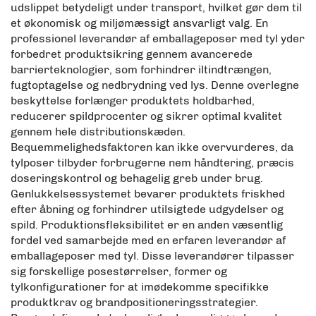
udslippet betydeligt under transport, hvilket gør dem til
et økonomisk og miljømæssigt ansvarligt valg. En
professionel leverandør af emballageposer med tyl yder
forbedret produktsikring gennem avancerede
barrierteknologier, som forhindrer iltindtrængen,
fugtoptagelse og nedbrydning ved lys. Denne overlegne
beskyttelse forlænger produktets holdbarhed,
reducerer spildprocenter og sikrer optimal kvalitet
gennem hele distributionskæden.
Bequemmelighedsfaktoren kan ikke overvurderes, da
tylposer tilbyder forbrugerne nem håndtering, præcis
doseringskontrol og behagelig greb under brug.
Genlukkelsessystemet bevarer produktets friskhed
efter åbning og forhindrer utilsigtede udgydelser og
spild. Produktionsfleksibilitet er en anden væsentlig
fordel ved samarbejde med en erfaren leverandør af
emballageposer med tyl. Disse leverandører tilpasser
sig forskellige posestørrelser, former og
tylkonfigurationer for at imødekomme specifikke
produktkrav og brandpositioneringsstrategier.