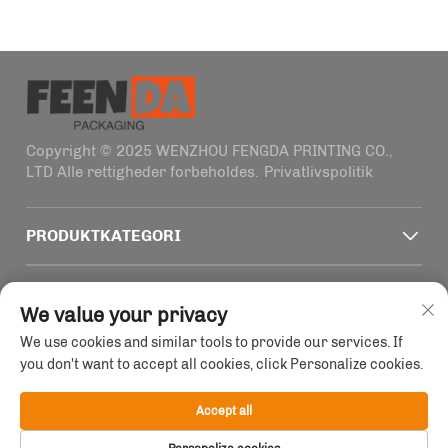
Copyright © 2025 WENZHOU FENGDA PRINTING CO.,
LTD Alle rettigheder forbeholdes.
Privatlivspolitik
PRODUKTKATEGORI
HURTIGE LINKS
We value your privacy
We use cookies and similar tools to provide our services. If
KONTAKTOPLYSNINGER
you don't want to accept all cookies, click Personalize cookies.
Office add : Bygning 4, nr. 1915-2011 Haifeng vej,
Wenzhou, Zhejiang, Kina
Accept all
E-mail:
[email protected]