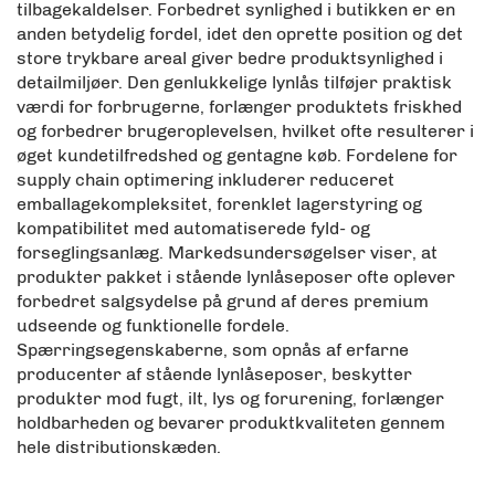
tilbagekaldelser. Forbedret synlighed i butikken er en
anden betydelig fordel, idet den oprette position og det
store trykbare areal giver bedre produktsynlighed i
detailmiljøer. Den genlukkelige lynlås tilføjer praktisk
værdi for forbrugerne, forlænger produktets friskhed
og forbedrer brugeroplevelsen, hvilket ofte resulterer i
øget kundetilfredshed og gentagne køb. Fordelene for
supply chain optimering inkluderer reduceret
emballagekompleksitet, forenklet lagerstyring og
kompatibilitet med automatiserede fyld- og
forseglingsanlæg. Markedsundersøgelser viser, at
produkter pakket i stående lynlåseposer ofte oplever
forbedret salgsydelse på grund af deres premium
udseende og funktionelle fordele.
Spærringsegenskaberne, som opnås af erfarne
producenter af stående lynlåseposer, beskytter
produkter mod fugt, ilt, lys og forurening, forlænger
holdbarheden og bevarer produktkvaliteten gennem
hele distributionskæden.