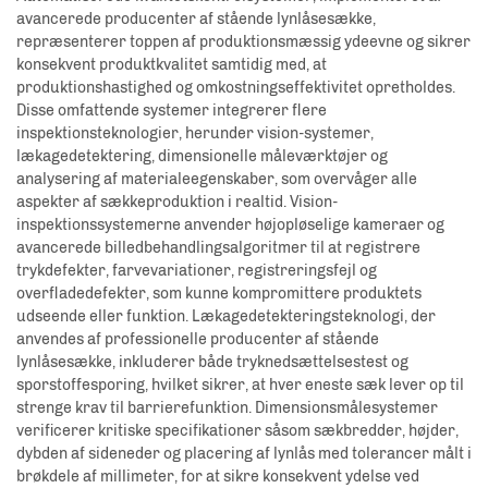
avancerede producenter af stående lynlåsesække,
repræsenterer toppen af produktionsmæssig ydeevne og sikrer
konsekvent produktkvalitet samtidig med, at
produktionshastighed og omkostningseffektivitet opretholdes.
Disse omfattende systemer integrerer flere
inspektionsteknologier, herunder vision-systemer,
lækagedetektering, dimensionelle måleværktøjer og
analysering af materialeegenskaber, som overvåger alle
aspekter af sækkeproduktion i realtid. Vision-
inspektionssystemerne anvender højopløselige kameraer og
avancerede billedbehandlingsalgoritmer til at registrere
trykdefekter, farvevariationer, registreringsfejl og
overfladedefekter, som kunne kompromittere produktets
udseende eller funktion. Lækagedetekteringsteknologi, der
anvendes af professionelle producenter af stående
lynlåsesække, inkluderer både tryknedsættelsestest og
sporstoffesporing, hvilket sikrer, at hver eneste sæk lever op til
strenge krav til barrierefunktion. Dimensionsmålesystemer
verificerer kritiske specifikationer såsom sækbredder, højder,
dybden af sideneder og placering af lynlås med tolerancer målt i
brøkdele af millimeter, for at sikre konsekvent ydelse ved