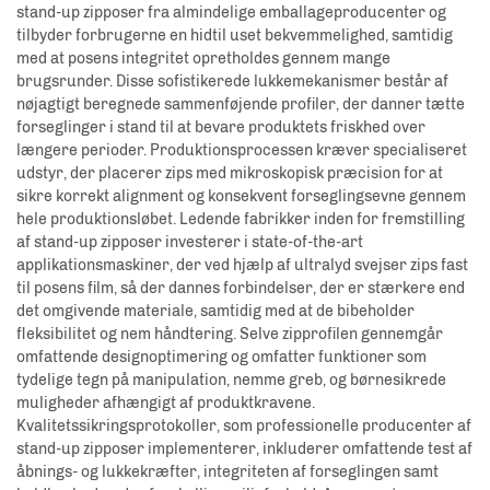
stand-up zipposer fra almindelige emballageproducenter og
tilbyder forbrugerne en hidtil uset bekvemmelighed, samtidig
med at posens integritet opretholdes gennem mange
brugsrunder. Disse sofistikerede lukkemekanismer består af
nøjagtigt beregnede sammenføjende profiler, der danner tætte
forseglinger i stand til at bevare produktets friskhed over
længere perioder. Produktionsprocessen kræver specialiseret
udstyr, der placerer zips med mikroskopisk præcision for at
sikre korrekt alignment og konsekvent forseglingsevne gennem
hele produktionsløbet. Ledende fabrikker inden for fremstilling
af stand-up zipposer investerer i state-of-the-art
applikationsmaskiner, der ved hjælp af ultralyd svejser zips fast
til posens film, så der dannes forbindelser, der er stærkere end
det omgivende materiale, samtidig med at de bibeholder
fleksibilitet og nem håndtering. Selve zipprofilen gennemgår
omfattende designoptimering og omfatter funktioner som
tydelige tegn på manipulation, nemme greb, og børnesikrede
muligheder afhængigt af produktkravene.
Kvalitetssikringsprotokoller, som professionelle producenter af
stand-up zipposer implementerer, inkluderer omfattende test af
åbnings- og lukkekræfter, integriteten af forseglingen samt