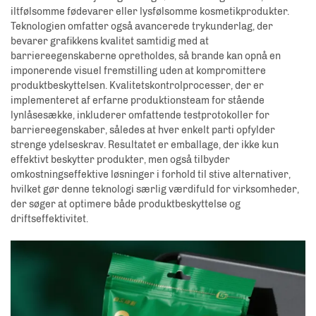
iltfølsomme fødevarer eller lysfølsomme kosmetikprodukter.
Teknologien omfatter også avancerede trykunderlag, der
bevarer grafikkens kvalitet samtidig med at
barriereegenskaberne opretholdes, så brande kan opnå en
imponerende visuel fremstilling uden at kompromittere
produktbeskyttelsen. Kvalitetskontrolprocesser, der er
implementeret af erfarne produktionsteam for stående
lynlåsesække, inkluderer omfattende testprotokoller for
barriereegenskaber, således at hver enkelt parti opfylder
strenge ydelseskrav. Resultatet er emballage, der ikke kun
effektivt beskytter produkter, men også tilbyder
omkostningseffektive løsninger i forhold til stive alternativer,
hvilket gør denne teknologi særlig værdifuld for virksomheder,
der søger at optimere både produktbeskyttelse og
driftseffektivitet.