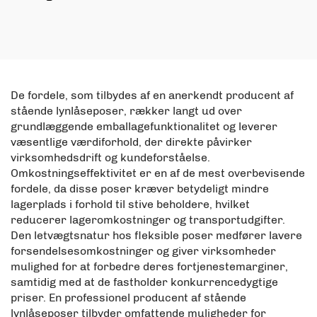
nedbrydelig og
genbrugbart
genbrugelig Industriel
frugtplastikpose, matte
Snack Pakker, mango
aluminiumsfolie,
Tørrede Frugter Sækker
madvarer lodret pose
med lædering
De fordele, som tilbydes af en anerkendt producent af
stående lynlåseposer, rækker langt ud over
grundlæggende emballagefunktionalitet og leverer
væsentlige værdiforhold, der direkte påvirker
virksomhedsdrift og kundeforståelse.
Omkostningseffektivitet er en af de mest overbevisende
fordele, da disse poser kræver betydeligt mindre
lagerplads i forhold til stive beholdere, hvilket
reducerer lageromkostninger og transportudgifter.
Den letvægtsnatur hos fleksible poser medfører lavere
forsendelsesomkostninger og giver virksomheder
mulighed for at forbedre deres fortjenestemarginer,
samtidig med at de fastholder konkurrencedygtige
priser. En professionel producent af stående
lynlåseposer tilbyder omfattende muligheder for