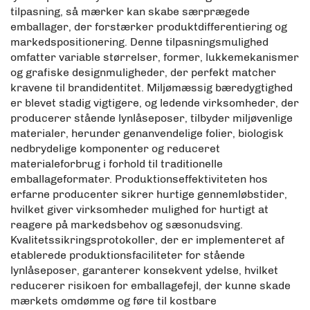
tilpasning, så mærker kan skabe særprægede
emballager, der forstærker produktdifferentiering og
markedspositionering. Denne tilpasningsmulighed
omfatter variable størrelser, former, lukkemekanismer
og grafiske designmuligheder, der perfekt matcher
kravene til brandidentitet. Miljømæssig bæredygtighed
er blevet stadig vigtigere, og ledende virksomheder, der
producerer stående lynlåseposer, tilbyder miljøvenlige
materialer, herunder genanvendelige folier, biologisk
nedbrydelige komponenter og reduceret
materialeforbrug i forhold til traditionelle
emballageformater. Produktionseffektiviteten hos
erfarne producenter sikrer hurtige gennemløbstider,
hvilket giver virksomheder mulighed for hurtigt at
reagere på markedsbehov og sæsonudsving.
Kvalitetssikringsprotokoller, der er implementeret af
etablerede produktionsfaciliteter for stående
lynlåseposer, garanterer konsekvent ydelse, hvilket
reducerer risikoen for emballagefejl, der kunne skade
mærkets omdømme og føre til kostbare