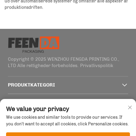
ud over automatiserede systemer og omfatter alle aspekter af
produktionsdriften.
Copyright © 2025 WENZHOU FENGDA PRINTING CO.,
LTD Alle rettigheder forbeholdes.
Privatlivspolitik
PRODUKTKATEGORI
HURTIGE LINKS
We value your privacy
We use cookies and similar tools to provide our services. If
KONTAKTOPLYSNINGER
you don't want to accept all cookies, click Personalize cookies.
Office add : Bygning 4, nr. 1915-2011 Haifeng vej,