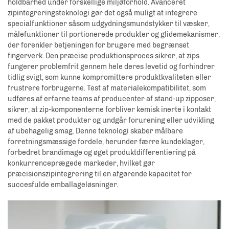
holdbarhed under forskellige miljøforhold. Avanceret
zipintegreringsteknologi gør det også muligt at integrere
specialfunktioner såsom udgydningsmundstykker til væsker,
målefunktioner til portionerede produkter og glidemekanismer,
der forenkler betjeningen for brugere med begrænset
fingerverk. Den præcise produktionsproces sikrer, at zips
fungerer problemfrit gennem hele deres levetid og forhindrer
tidlig svigt, som kunne kompromittere produktkvaliteten eller
frustrere forbrugerne. Test af materialekompatibilitet, som
udføres af erfarne teams af producenter af stand-up zipposer,
sikrer, at zip-komponenterne forbliver kemisk inerte i kontakt
med de pakket produkter og undgår forurening eller udvikling
af ubehagelig smag. Denne teknologi skaber målbare
forretningsmæssige fordele, herunder færre kundeklager,
forbedret brandimage og øget produktdifferentiering på
konkurrenceprægede markeder, hvilket gør
præcisionszipintegrering til en afgørende kapacitet for
succesfulde emballageløsninger.