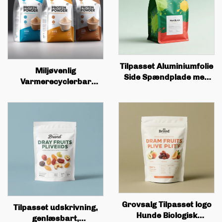
Tilpasset Aluminiumfolie
Miljøvenlig
Side Spændplade med
Varmerecyclerbar
Tinskaner og Ventiler til
Tilpasset Låse Sæk,
Kaffeboernsposer
Plastik Madspakke,
Grossistkvalitet
Madspakning Sæk,
Kaffeposer
Proteinpulver Sæk
Grovsalg Tilpasset logo
Tilpasset udskrivning,
Hunde Biologisk
genlæsbart,