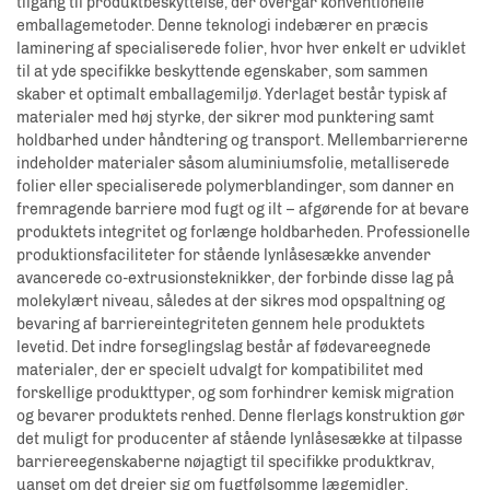
tilgang til produktbeskyttelse, der overgår konventionelle
emballagemetoder. Denne teknologi indebærer en præcis
laminering af specialiserede folier, hvor hver enkelt er udviklet
til at yde specifikke beskyttende egenskaber, som sammen
skaber et optimalt emballagemiljø. Yderlaget består typisk af
materialer med høj styrke, der sikrer mod punktering samt
holdbarhed under håndtering og transport. Mellembarriererne
indeholder materialer såsom aluminiumsfolie, metalliserede
folier eller specialiserede polymerblandinger, som danner en
fremragende barriere mod fugt og ilt – afgørende for at bevare
produktets integritet og forlænge holdbarheden. Professionelle
produktionsfaciliteter for stående lynlåsesække anvender
avancerede co-extrusionsteknikker, der forbinde disse lag på
molekylært niveau, således at der sikres mod opspaltning og
bevaring af barriereintegriteten gennem hele produktets
levetid. Det indre forseglingslag består af fødevareegnede
materialer, der er specielt udvalgt for kompatibilitet med
forskellige produkttyper, og som forhindrer kemisk migration
og bevarer produktets renhed. Denne flerlags konstruktion gør
det muligt for producenter af stående lynlåsesække at tilpasse
barriereegenskaberne nøjagtigt til specifikke produktkrav,
uanset om det drejer sig om fugtfølsomme lægemidler,