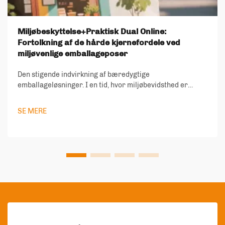
Miljøbeskyttelse+Praktisk Dual Online:
Fortolkning af de hårde kjernefordele ved
miljøvenlige emballageposer
Den stigende indvirkning af bæredygtige
emballageløsninger. I en tid, hvor miljøbevidsthed er
afgørende, er miljøvenlige emballageposer blevet en
afgørende løsning på den voksende affaldskrise. Disse
SE MERE
innovative emballageløsninger repræsenterer en
betydelig...