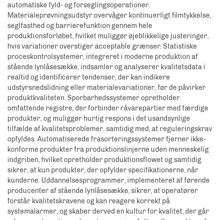
automatiske fyld- og forseglingsoperationer.
Materialeprøvningsudstyr overvåger kontinuerligt filmtykkelse,
seglfasthed og barrierefunktion gennem hele
produktionsforløbet, hvilket muliggør øjeblikkelige justeringer,
hvis variationer overstiger acceptable grænser. Statistiske
proceskontrolsystemer, integreret i moderne produktion af
stående lynlåsesække, indsamler og analyserer kvalitetsdata i
realtid og identificerer tendenser, der kan indikere
udstyrsnedslidning eller materialevariationer, før de påvirker
produktkvaliteten. Sporbarhedssystemer opretholder
omfattende registre, der forbinder råvarepartier med færdige
produkter, og muliggør hurtig respons i det usandsynlige
tilfælde af kvalitetsproblemer, samtidig med, at reguleringskrav
opfyldes. Automatiserede frasorteringssystemer fjerner ikke-
konforme produkter fra produktionslinjerne uden menneskelig
indgriben, hvilket opretholder produktionsflowet og samtidig
sikrer, at kun produkter, der opfylder specifikationerne, når
kunderne. Uddannelsesprogrammer, implementeret af førende
producenter af stående lynlåsesække, sikrer, at operatører
forstår kvalitetskravene og kan reagere korrekt på
systemalarmer, og skaber derved en kultur for kvalitet, der går