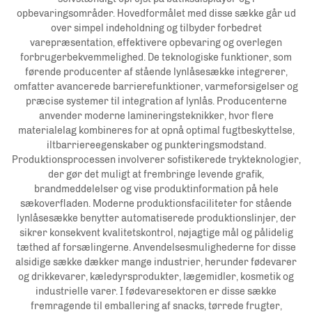
opbevaringsområder. Hovedformålet med disse sække går ud
over simpel indeholdning og tilbyder forbedret
varepræsentation, effektivere opbevaring og overlegen
forbrugerbekvemmelighed. De teknologiske funktioner, som
førende producenter af stående lynlåsesække integrerer,
omfatter avancerede barrierefunktioner, varmeforsigelser og
præcise systemer til integration af lynlås. Producenterne
anvender moderne lamineringsteknikker, hvor flere
materialelag kombineres for at opnå optimal fugtbeskyttelse,
iltbarriereegenskaber og punkteringsmodstand.
Produktionsprocessen involverer sofistikerede trykteknologier,
der gør det muligt at frembringe levende grafik,
brandmeddelelser og vise produktinformation på hele
sækoverfladen. Moderne produktionsfaciliteter for stående
lynlåsesække benytter automatiserede produktionslinjer, der
sikrer konsekvent kvalitetskontrol, nøjagtige mål og pålidelig
tæthed af forsælingerne. Anvendelsesmulighederne for disse
alsidige sække dækker mange industrier, herunder fødevarer
og drikkevarer, kæledyrsprodukter, lægemidler, kosmetik og
industrielle varer. I fødevaresektoren er disse sække
fremragende til emballering af snacks, tørrede frugter,