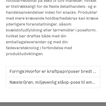
holdbarhedsmål på seks til tolv måneder, hvilket
er tilstrækkeligt for de fleste detailhandels- og e-
handelsanvendelser inden for snacks. Produkter
med mere krævende holdbarhedskrav kan kræve
yderligere foranstaltninger, såsom
kvælstofudfyldning eller tørremidler i poseform,
hvilket bør drøftes både med din
emballageleverandør og med din
fødevareteknolog i forbindelse med
produktudviklingen.
Forrige:
Hvorfor er kraftpapirposer bredt anvendt på bæredygtige detailhandelsmarkeder
Næste:
Grøn, miljøvenlig ståop-pose til emballage af kaffebønner og tørret frugt