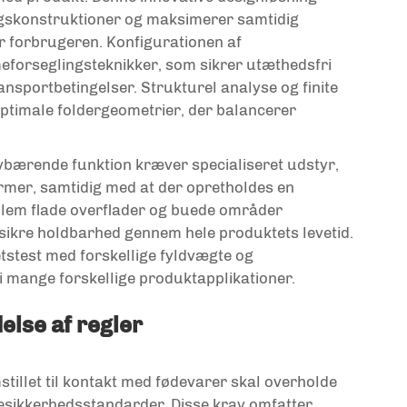
ngskonstruktioner og maksimerer samtidig
r forbrugeren. Konfigurationen af
forseglingsteknikker, som sikrer utæthedsfri
nsportbetingelser. Strukturel analyse og finite
optimale foldergeometrier, der balancerer
lvbærende funktion kræver specialiseret udstyr,
rmer, samtidig med at der opretholdes en
lem flade overflader og buede områder
ikre holdbarhed gennem hele produktets levetid.
etstest med forskellige fyldvægte og
 i mange forskellige produktapplikationer.
else af regler
tillet til kontakt med fødevarer skal overholde
esikkerhedsstandarder. Disse krav omfatter