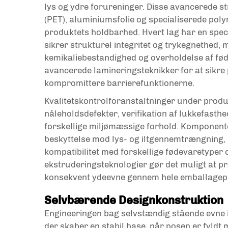
lys og ydre forureninger. Disse avancerede s
(PET), aluminiumsfolie og specialiserede poly
produktets holdbarhed. Hvert lag har en speci
sikrer strukturel integritet og trykegnethed,
kemikaliebestandighed og overholdelse af fø
avancerede lamineringsteknikker for at sikre
kompromittere barrierefunktionerne.
Kvalitetskontrolforanstaltninger under produ
nåleholdsdefekter, verifikation af lukkefasth
forskellige miljømæssige forhold. Komponent
beskyttelse mod lys- og iltgennemtrængning,
kompatibilitet med forskellige fødevaretyper
ekstruderingsteknologier gør det muligt at pr
konsekvent ydeevne gennem hele emballagep
Selvbærende Designkonstruktion
Engineeringen bag selvstændig stående evne 
der skaber en stabil base, når posen er fyldt