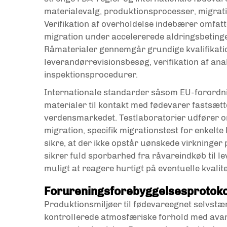
materialevalg, produktionsprocesser, migra
Verifikation af overholdelse indebærer omfat
migration under accelererede aldringsbetinge
Råmaterialer gennemgår grundige kvalifikat
leverandørrevisionsbesøg, verifikation af ana
inspektionsprocedurer.
Internationale standarder såsom EU-forordni
materialer til kontakt med fødevarer fastsætt
verdensmarkedet. Testlaboratorier udfører o
migration, specifik migrationstest for enkelt
sikre, at der ikke opstår uønskede virkninge
sikrer fuld sporbarhed fra råvareindkøb til le
muligt at reagere hurtigt på eventuelle kvalit
Forureningsforebyggelsesprotoko
Produktionsmiljøer til
fødevareegnet selvstæ
kontrollerede atmosfæriske forhold med avan