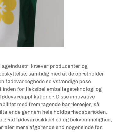
lageindustri kræver producenter og
beskyttelse, samtidig med at de opretholder
 Den fødevareegnede selvstændige pose
 inden for fleksibel emballageteknologi og
e fødevareapplikationer. Disse innovative
bilitet med fremragende barriereejer, så
t tiltalende gennem hele holdbarhedsperioden.
ere grad fødevaresikkerhed og bekvemmelighed,
erialer mere afgørende end nogensinde før.