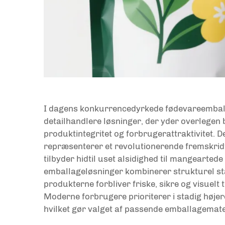
I dagens konkurrencedyrkede fødevareembal
detailhandlere løsninger, der yder overlegen 
produktintegritet og forbrugerattraktivitet.
repræsenterer et revolutionerende fremskridt
tilbyder hidtil uset alsidighed til mangearted
emballageløsninger kombinerer strukturel sta
produkterne forbliver friske, sikre og visuel
Moderne forbrugere prioriterer i stadig høj
hvilket gør valget af passende emballagemat