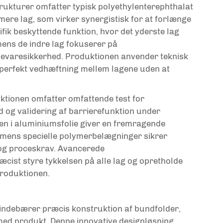
trukturer omfatter typisk polyethylenterephthalat
mere lag, som virker synergistisk for at forlænge
fik beskyttende funktion, hvor det yderste lag
 mens de indre lag fokuserer på
devaresikkerhed. Produktionen anvender teknisk
 perfekt vedhæftning mellem lagene uden at
ktionen omfatter omfattende test for
ed og validering af barrierefunktion under
en i aluminiumsfolie giver en fremragende
 mens specielle polymerbelægninger sikrer
 og proceskrav. Avancerede
æcist styre tykkelsen på alle lag og opretholde
roduktionen.
indebærer præcis konstruktion af bundfolder,
 med produkt. Denne innovative designløsning