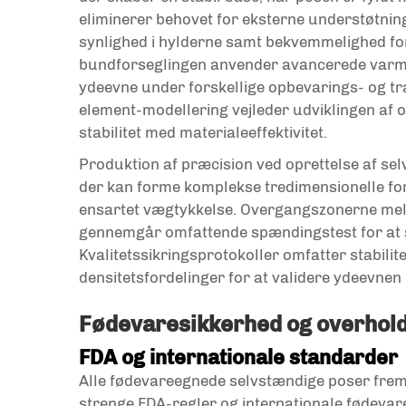
eliminerer behovet for eksterne understøtni
synlighed i hylderne samt bekvemmelighed fo
bundforseglingen anvender avancerede varme
ydeevne under forskellige opbevarings- og tra
element-modellering vejleder udviklingen af 
stabilitet med materialeeffektivitet.
Produktion af præcision ved oprettelse af se
der kan forme komplekse tredimensionelle fo
ensartet vægtykkelse. Overgangszonerne mel
gennemgår omfattende spændingstest for at s
Kvalitetssikringsprotokoller omfatter stabilit
densitetsfordelinger for at validere ydeevnen
Fødevaresikkerhed og overhold
FDA og internationale standarder
Alle fødevareegnede selvstændige poser frems
strenge FDA-regler og internationale fødevar