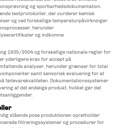
tionsprøvning og sporbarhedsdokumentation.
tende testprotokoller, der vurderer kemisk
lser og ved forskellige temperaturpåvirkninger.
ionsprocesser, herunder
lysecertifikater og indkomne
ng 1935/2004 og forskellige nationale regler for
er yderligere krav for accept på
mfattende analyser, herunder grænser for total
e komponenter samt sensorisk evaluering for at
r på fødevarekvaliteten. Dokumentationssystemer
vering af det endelige produkt, hvilket gør det
etsanliggender.
ller
ndig stående pose
produktionen opretholder
cerede filtreringssystemer og procedurer for