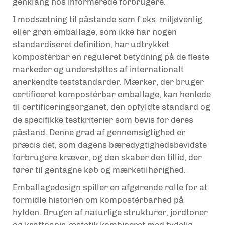
genklang hos informerede forbrugere.
I modsætning til påstande som f.eks. miljøvenlig
eller grøn emballage, som ikke har nogen
standardiseret definition, har udtrykket
kompostérbar en reguleret betydning på de fleste
markeder og understøttes af internationalt
anerkendte teststandarder. Mærker, der bruger
certificeret kompostérbar emballage, kan henlede
til certificeringsorganet, den opfyldte standard og
de specifikke testkriterier som bevis for deres
påstand. Denne grad af gennemsigtighed er
præcis det, som dagens bæredygtighedsbevidste
forbrugere kræver, og den skaber den tillid, der
fører til gentagne køb og mærketilhørighed.
Emballagedesign spiller en afgørende rolle for at
formidle historien om kompostérbarhed på
hylden. Brugen af naturlige strukturer, jordtoner
og kraftpapir-æstetik kombineret med tydelig