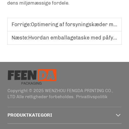
dens miljømæssige fordele.
Forrige:
Optimering af forsyningskæder med letvægts, højhastighedsfyldelige spidsposer i poseformat.
Næste:
Hvordan emballagetaske med påfyldningsdyse forbedrer dosering og opbevaring af væskeprodukter
Copyright © 2025 WENZHOU FENGDA PRINTING CO.,
LTD Alle rettigheder forbeholdes.
Privatlivspolitik
PRODUKTKATEGORI