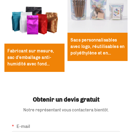
Sacs personnalisables
avec logo, réutilisables en
Fabricant sur mesure,
polyéthylène et en
sac d'emballage anti-
polyester holographiques,
humidité avec fond
sacs zippés en film
autoportant, sac
polyester
refermable par zip,
emballage pour thé et
café
Obtenir un devis gratuit
Notre représentant vous contactera bientôt.
E-mail