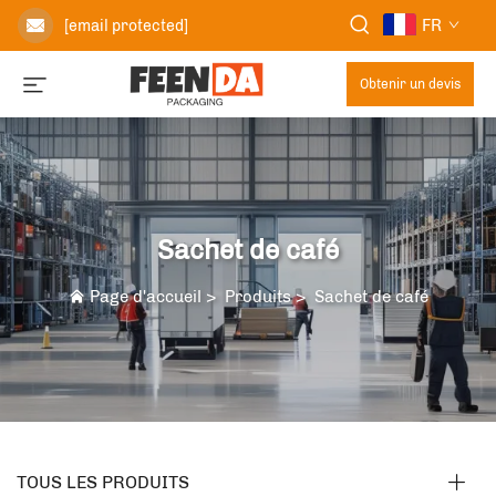
FR
[email protected]
Obtenir un devis
Sachet de café
Page d'accueil
>
Produits
>
Sachet de café
TOUS LES PRODUITS