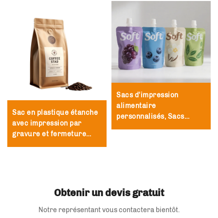
Sacs d'impression
alimentaire
Sac en plastique étanche
personnalisés, Sacs
avec impression par
d'emballage étanches
gravure et fermeture
alimentaires, Boissons
éclair, sac debout pour
jus, Thé au lait, Café,
café, noix, collations,
Crème glacée Pochettes
viande, poudre de
spray
bonbons, emballage
alimentaire
Obtenir un devis gratuit
Notre représentant vous contactera bientôt.