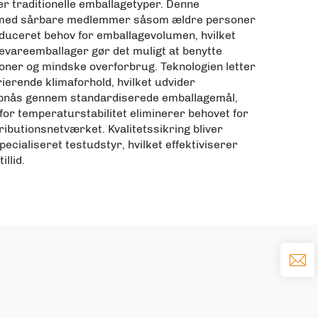
 traditionelle emballagetyper. Denne
er med sårbare medlemmer såsom ældre personer
educeret behov for emballagevolumen, hvilket
evareemballager gør det muligt at benytte
oner og mindske overforbrug. Teknologien letter
ierende klimaforhold, hvilket udvider
 opnås gennem standardiserede emballagemål,
or temperaturstabilitet eliminerer behovet for
ibutionsnetværket. Kvalitetssikring bliver
ecialiseret testudstyr, hvilket effektiviserer
llid.