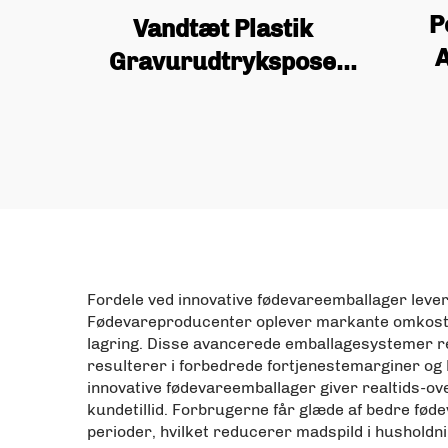
P
Vandtæt Plastik
A
Gravurudtrykspose
Lågp
med Låg Stående Pose,
Ge
Kaffe, Nødder, Snacks,
Kaff
Kød, Sødmejeripulver,
Fødevarepakkering
Fordele ved innovative fødevareemballager leve
Fødevareproducenter oplever markante omkostn
lagring. Disse avancerede emballagesystemer redu
resulterer i forbedrede fortjenestemarginer og l
innovative fødevareemballager giver realtids-ov
kundetillid. Forbrugerne får glæde af bedre fød
perioder, hvilket reducerer madspild i husholdni