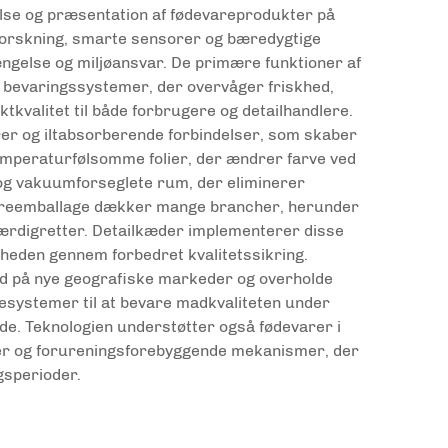
else og præsentation af fødevareprodukter på
orskning, smarte sensorer og bæredygtige
ngelse og miljøansvar. De primære funktioner af
e bevaringssystemer, der overvåger friskhed,
ktkvalitet til både forbrugere og detailhandlere.
er og iltabsorberende forbindelser, som skaber
temperaturfølsomme folier, der ændrer farve ved
 og vakuumforseglete rum, der eliminerer
vareemballage dækker mange brancher, herunder
 færdigretter. Detailkæder implementerer disse
heden gennem forbedret kvalitetssikring.
nd på nye geografiske markeder og overholde
esystemer til at bevare madkvaliteten under
ede. Teknologien understøtter også fødevarer i
ioner og forureningsforebyggende mekanismer, der
sperioder.