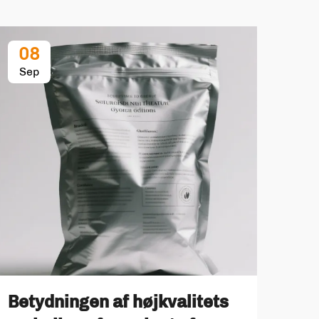
08
2
Sep
Se
Betydningen af højkvalitets
Bær