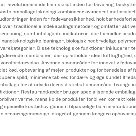
t revolutionerende fremskridt inden for bevaring, beskytt
te emballageteknologi kombinerer avanceret materialerf
udfordringer inden for fødevaresikkerhed, holdbarhedsforlæ
 over traditionelle indekapslingsmetoder og omfatter aktiv
orurening, samt intelligente indikatorer, der formidler produ
nanoteknologiske løsninger, biologisk nedbrydelige polymer
devarekategorier. Disse teknologiske funktioner inkluderer 
gulerende membraner, der opretholder ideel luftfugtighed,
ødevarefordærvelse. Anvendelsesområder for innovativ føde
andlet kød, opbevaring af mejeriprodukter og forberedelse af
ducere spild, minimere tab ved fordærv og øge kundetilfreds
ballage for at udvide deres distributionsområde, trænge i
isdiktioner. Restaurantkæder bruger specialiserede emballag
forbliver varme, mens kolde produkter forbliver korrekt køl
g og specielle kostbehov gennem tilpasselige barrierefunkt
en ernæringsmæssige integritet gennem længere opbevaring