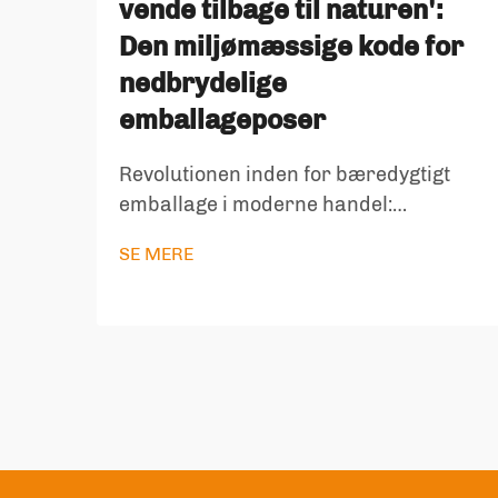
vende tilbage til naturen':
Den miljømæssige kode for
nedbrydelige
emballageposer
Revolutionen inden for bæredygtigt
emballage i moderne handel:
Emballageindustrien står ved et
SE MERE
afgørende vendepunkt, da
miljøbevidsthed omformer
forbrugeradfærd og
forretningspraksis. I centrum for
denne transformation ligger den
voksende...