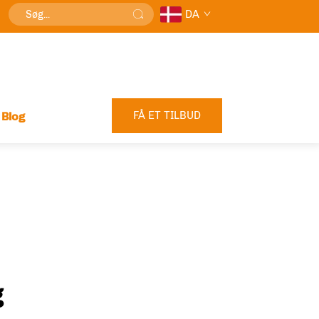
DA
FÅ ET TILBUD
Blog
g