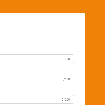
er mere end før opmærksomme på
æstetik, nem brug og miljøvenlige
løsninger, hvilket gør emballagevalg til
en strategisk beslutning, der direkte
påvirker købsadfærden. For at støtte
vækst og konkurrenceevne skal
producenter prioritere
emballageløsninger, der kombinerer
visuel appel med funktionelle og
0/100
bæredygtige egenskaber, der taler til
moderne kunder.
0/100
0/200