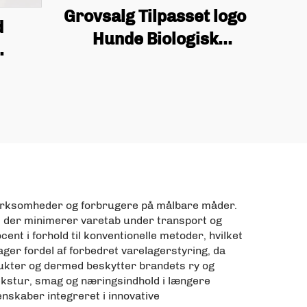
Grovsalg Tilpasset logo
d
Hunde Biologisk
nedbrydelig og
 50g
genbrugelig Industriel
odret
Snack Pakker, mango
ing
Tørrede Frugter
Sækker
 virksomheder og forbrugere på målbare måder.
der minimerer varetab under transport og
nt i forhold til konventionelle metoder, hvilket
ger fordel af forbedret varelagerstyring, da
odukter og dermed beskytter brandets ry og
tekstur, smag og næringsindhold i længere
enskaber integreret i innovative