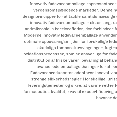
Innovativ fødevareemballage repræsenterer e
verdensomspændende markeder. Denne nyes
designprincipper for at tackle samtidsmæssige 
innovativ fødevareemballage rækker langt ud
antimikrobielle barriereflader, der forhindrer f
Moderne innovativ fødevareemballage anvender 
optimale opbevaringsmiljøer for forskellige fø
skadelige temperatursvingninger, fugtre
oxidationsprocesser, som er ansvarlige for f
distribution af friske varer, bevaring af beh
avancerede emballageløsninger for at re
Fødevareproducenter adopterer innovativ em
strenge sikkerhedsregler i forskellige jur
leveringstjenester og sikre, at varme retter 
farmaceutisk kvalitet, krav til økocertificerin
bevarer d