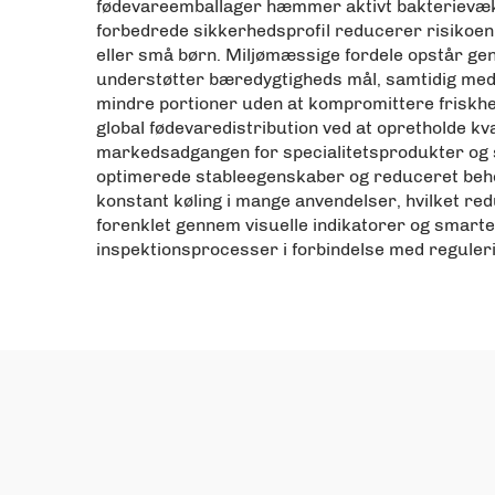
fødevareemballager hæmmer aktivt bakterievækst
forbedrede sikkerhedsprofil reducerer risikoe
eller små børn. Miljømæssige fordele opstår ge
understøtter bæredygtigheds mål, samtidig med 
mindre portioner uden at kompromittere friskhe
global fødevaredistribution ved at opretholde k
markedsadgangen for specialitetsprodukter og 
optimerede stableegenskaber og reduceret behov
konstant køling i mange anvendelser, hvilket re
forenklet gennem visuelle indikatorer og smarte 
inspektionsprocesser i forbindelse med regulerin