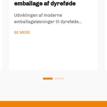
emballage af dyreføde
Udviklingen af moderne
emballageløsninger til dyreføde
Landskabet for emballage til dyreføde
SE MERE
har gennemgået en
bemærkelsesværdig transformation i
de seneste år, drevet af stigende
miljøbevidsthed og den voksende
efterspørgsel efter bæredygtige
løsninger. Som svar på forbrugernes
krav efter mere ansvarlig produktion
og reduktion af affald, har industrien
set en markant skiftning mod
alternativer, der mindsker
miljøpåvirkningen uden at
kompromittere produktets kvalitet og