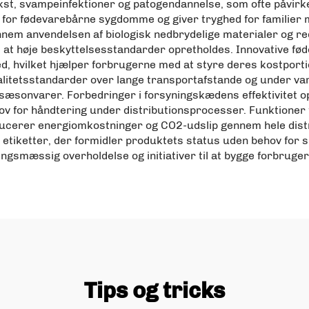
, svampeinfektioner og patogendannelse, som ofte påvirker
n for fødevarebårne sygdomme og giver tryghed for famili
nnem anvendelsen af biologisk nedbrydelige materialer og r
at høje beskyttelsesstandarder opretholdes. Innovative fød
d, hvilket hjælper forbrugerne med at styre deres kostporti
valitetsstandarder over lange transportafstande og under var
sæsonvarer. Forbedringer i forsyningskædens effektivitet
 for håndtering under distributionsprocesser. Funktioner f
ducerer energiomkostninger og CO2-udslip gennem hele distr
etiketter, der formidler produktets status uden behov for sp
gsmæssig overholdelse og initiativer til at bygge forbrugerti
Tips og tricks