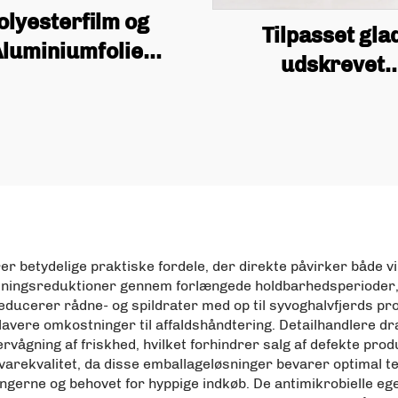
olyesterfilm og
Tilpasset gla
luminiumfolie
udskrevet
ose Med Tilpasset
biskvitfrugtnød
nbrugelig Te og
100g madvarer l
e Stand Pung Med
pose med læder
Ventil Og Låg
rer betydelige praktiske fordele, der direkte påvirker både
ingsreduktioner gennem forlængede holdbarhedsperioder, 
cerer rådne- og spildrater med op til syvoghalvfjerds proce
avere omkostninger til affaldshåndtering. Detailhandlere dra
ervågning af friskhed, hvilket forhindrer salg af defekte pr
evarekvalitet, da disse emballageløsninger bevarer optimal 
ngerne og behovet for hyppige indkøb. De antimikrobielle eg