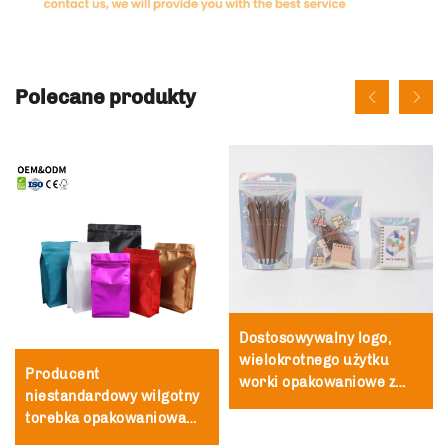
Polecane produkty
Dostosowywalny logo,
wielokrotnego użytku
Producent
worki opakowaniowe z
niestandardowy wilgotny
polietylenu i folii PET o
torebka opakowaniowa
efekcie hologramowym,
stojąca opakowanie z