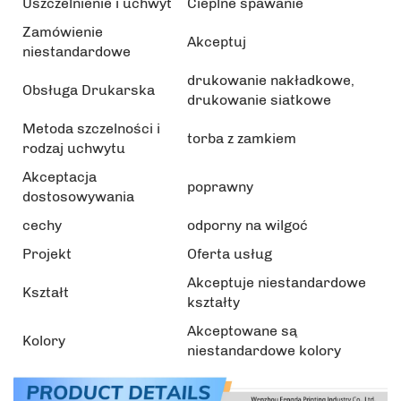
Uszczelnienie i uchwyt
Cieplne spawanie
Zamówienie
Akceptuj
niestandardowe
drukowanie nakładkowe,
Obsługa Drukarska
drukowanie siatkowe
Metoda szczelności i
torba z zamkiem
rodzaj uchwytu
Akceptacja
poprawny
dostosowywania
cechy
odporny na wilgoć
Projekt
Oferta usług
Akceptuje niestandardowe
Kształt
kształty
Akceptowane są
Kolory
niestandardowe kolory