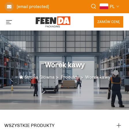
PL
[email protected]
ZAMÓW CENĘ
Worek kawy
Strona Główna
>
Produkty
>
Worek kawy
WSZYSTKIE PRODUKTY