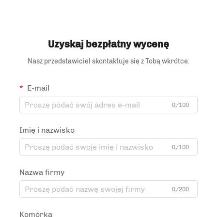
worki z zamkiem
zamkiem błyskawicznym
błyskawicznym z folii
worki na herbatę i kawę
poliestrowej
Uzyskaj bezpłatny wycenę
Nasz przedstawiciel skontaktuje się z Tobą wkrótce.
E-mail
0/100
Imię i nazwisko
0/100
Nazwa firmy
0/200
Komórka