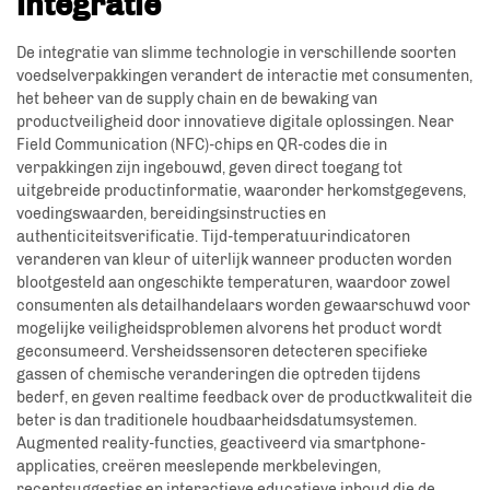
integratie
De integratie van slimme technologie in verschillende soorten
voedselverpakkingen verandert de interactie met consumenten,
het beheer van de supply chain en de bewaking van
productveiligheid door innovatieve digitale oplossingen. Near
Field Communication (NFC)-chips en QR-codes die in
verpakkingen zijn ingebouwd, geven direct toegang tot
uitgebreide productinformatie, waaronder herkomstgegevens,
voedingswaarden, bereidingsinstructies en
authenticiteitsverificatie. Tijd-temperatuurindicatoren
veranderen van kleur of uiterlijk wanneer producten worden
blootgesteld aan ongeschikte temperaturen, waardoor zowel
consumenten als detailhandelaars worden gewaarschuwd voor
mogelijke veiligheidsproblemen alvorens het product wordt
geconsumeerd. Versheidssensoren detecteren specifieke
gassen of chemische veranderingen die optreden tijdens
bederf, en geven realtime feedback over de productkwaliteit die
beter is dan traditionele houdbaarheidsdatumsystemen.
Augmented reality-functies, geactiveerd via smartphone-
applicaties, creëren meeslepende merkbelevingen,
receptsuggesties en interactieve educatieve inhoud die de