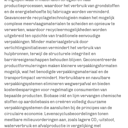
productieprocessen, waardoor het verbruik van grondstoffen
en de energiebehoefte bij fabricage worden verminderd.
Geavanceerde recyclagetechnologieën maken het mogelijk
complexe meervlaagsmaterialen te scheiden en opnieuw te
verwerken, waardoor recycleermogelijkheden worden
uitgebreid ten opzichte van traditionele eenvoudige
verpakkingen. Minder materiaalgebruik door
verlichtingsinitiatieven vermindert het verbruik van
hulpbronnen, terwijl de structurele integriteit en
barrièreeigenschappen behouden blijven. Geconcentreerde
productformuleringen maken kleinere verpakkingsformaten
mogelijk, wat het benodigde verpakkingsmateriaal en de
transportimpact vermindert. Herbruikbare en navulbare
verpakkingsystemen elimineren wegwerpafval en bieden
kostenbesparingen voor regelmatige consumenten van
bepaalde producten. Biobase inkt en lijm vervangen chemische
stoffen op aardoliebasis en creëren volledig duurzame
verpakkingsystemen die aansluiten bij de principes van de
circulaire economie. Levenscyclusbeoordelingen tonen
meetbare milieuvorderingen aan, zoals lagere CO₂-uitstoot,
waterverbruik en afvalproductie in vergelijking met