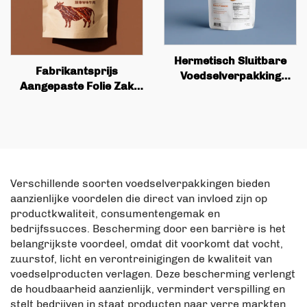
Hermetisch Sluitbare
Fabrikantsprijs
Voedselverpakking
Aangepaste Folie Zak
Rechtop Zak, Gedroogde
Met Rits Sluiting Zwarte
Fruit Snack
Polyester Film
Voedselzak
Verschillende soorten voedselverpakkingen bieden
aanzienlijke voordelen die direct van invloed zijn op
productkwaliteit, consumentengemak en
bedrijfssucces. Bescherming door een barrière is het
belangrijkste voordeel, omdat dit voorkomt dat vocht,
zuurstof, licht en verontreinigingen de kwaliteit van
voedselproducten verlagen. Deze bescherming verlengt
de houdbaarheid aanzienlijk, vermindert verspilling en
stelt bedrijven in staat producten naar verre markten