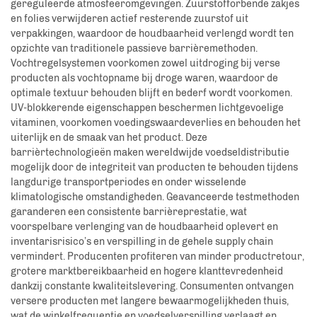
gereguleerde atmosfeeromgevingen. Zuurstofforbende zakjes
en folies verwijderen actief resterende zuurstof uit
verpakkingen, waardoor de houdbaarheid verlengd wordt ten
opzichte van traditionele passieve barrièremethoden.
Vochtregelsystemen voorkomen zowel uitdroging bij verse
producten als vochtopname bij droge waren, waardoor de
optimale textuur behouden blijft en bederf wordt voorkomen.
UV-blokkerende eigenschappen beschermen lichtgevoelige
vitaminen, voorkomen voedingswaardeverlies en behouden het
uiterlijk en de smaak van het product. Deze
barrièrtechnologieën maken wereldwijde voedseldistributie
mogelijk door de integriteit van producten te behouden tijdens
langdurige transportperiodes en onder wisselende
klimatologische omstandigheden. Geavanceerde testmethoden
garanderen een consistente barrièreprestatie, wat
voorspelbare verlenging van de houdbaarheid oplevert en
inventarisrisico’s en verspilling in de gehele supply chain
vermindert. Producenten profiteren van minder productretour,
grotere marktbereikbaarheid en hogere klanttevredenheid
dankzij constante kwaliteitslevering. Consumenten ontvangen
versere producten met langere bewaarmogelijkheden thuis,
wat de winkelfrequentie en voedselverspilling verlaagt en