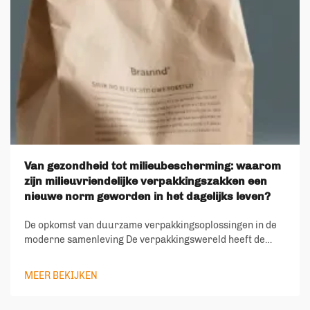
Van gezondheid tot milieubescherming: waarom
zijn milieuvriendelijke verpakkingszakken een
nieuwe norm geworden in het dagelijks leven?
De opkomst van duurzame verpakkingsoplossingen in de
moderne samenleving De verpakkingswereld heeft de
afgelopen jaren een dramatische transformatie
doorgemaakt, waarbij milieuvriendelijke
MEER BEKIJKEN
verpakkingszakken een hoeksteen zijn geworden van
duurzaam leven. Naarmate de milie...