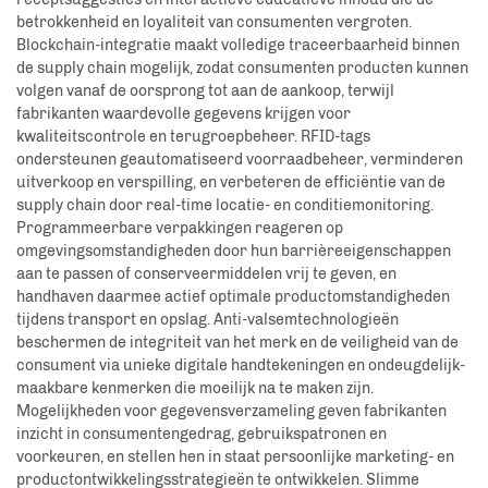
betrokkenheid en loyaliteit van consumenten vergroten.
Blockchain-integratie maakt volledige traceerbaarheid binnen
de supply chain mogelijk, zodat consumenten producten kunnen
volgen vanaf de oorsprong tot aan de aankoop, terwijl
fabrikanten waardevolle gegevens krijgen voor
kwaliteitscontrole en terugroepbeheer. RFID-tags
ondersteunen geautomatiseerd voorraadbeheer, verminderen
uitverkoop en verspilling, en verbeteren de efficiëntie van de
supply chain door real-time locatie- en conditiemonitoring.
Programmeerbare verpakkingen reageren op
omgevingsomstandigheden door hun barrièreeigenschappen
aan te passen of conserveermiddelen vrij te geven, en
handhaven daarmee actief optimale productomstandigheden
tijdens transport en opslag. Anti-valsemtechnologieën
beschermen de integriteit van het merk en de veiligheid van de
consument via unieke digitale handtekeningen en ondeugdelijk-
maakbare kenmerken die moeilijk na te maken zijn.
Mogelijkheden voor gegevensverzameling geven fabrikanten
inzicht in consumentengedrag, gebruikspatronen en
voorkeuren, en stellen hen in staat persoonlijke marketing- en
productontwikkelingsstrategieën te ontwikkelen. Slimme