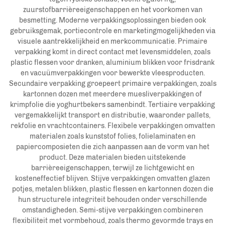
zuurstofbarrièreeigenschappen en het voorkomen van
besmetting. Moderne verpakkingsoplossingen bieden ook
gebruiksgemak, portiecontrole en marketingmogelijkheden via
visuele aantrekkelijkheid en merkcommunicatie. Primaire
verpakking komt in direct contact met levensmiddelen, zoals
plastic flessen voor dranken, aluminium blikken voor frisdrank
en vacuümverpakkingen voor bewerkte vleesproducten.
Secundaire verpakking groepeert primaire verpakkingen, zoals
kartonnen dozen met meerdere muesliverpakkingen of
krimpfolie die yoghurtbekers samenbindt. Tertiaire verpakking
vergemakkelijkt transport en distributie, waaronder pallets,
rekfolie en vrachtcontainers. Flexibele verpakkingen omvatten
materialen zoals kunststof folies, folielaminaten en
papiercomposieten die zich aanpassen aan de vorm van het
product. Deze materialen bieden uitstekende
barrièreeigenschappen, terwijl ze lichtgewicht en
kosteneffectief blijven. Stijve verpakkingen omvatten glazen
potjes, metalen blikken, plastic flessen en kartonnen dozen die
hun structurele integriteit behouden onder verschillende
omstandigheden. Semi-stijve verpakkingen combineren
flexibiliteit met vormbehoud, zoals thermo gevormde trays en