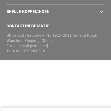
SNELLE KOPPELINGEN
CONTACTINFORMATIE
Office add : Gebouw 4, Nr. 1915-2011 Haifeng Road,
Wenzhou, Zhejiang, China
E-mail:
[email protected]
Tel:
+86-13758856618