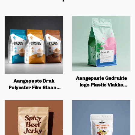
Aangepaste Gedrukte
Aangepaste Druk
logo Plastic Vlakke
Polyester Film Staand
Bodem Koffie Zak
Tasje Plastics
Verpakking met Ventiel
Verpakking Rits Candy
en Rits
Noten Snacks Anti Geur
Pet Tasje Verpakking